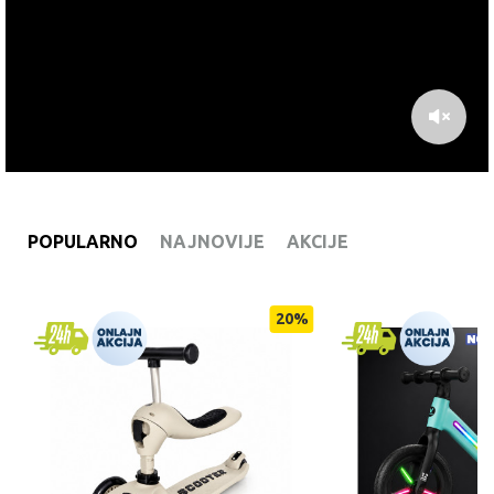
POPULARNO
NAJNOVIJE
AKCIJE
%
20
%