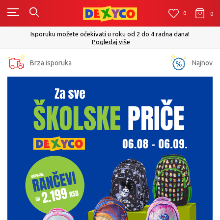
0
0
0
Isporuku možete očekivati u roku od 2 do 4 radna dana!
Pogledaj više
Brza isporuka
Najnovije