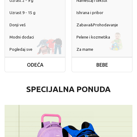
Uzrast 2 - 9 g
Nameštaj i tekstil
Uzrast 9 - 15 g
Ishrana i pribor
Donji veš
Zabava&Prohodavanje
Modni dodaci
Pelene i kozmetika
Pogledaj sve
Za mame
ODEĆA
BEBE
SPECIJALNA PONUDA