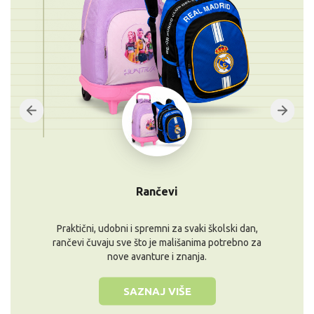
Rančevi
Praktični, udobni i spremni za svaki školski dan,
rančevi čuvaju sve što je mališanima potrebno za
nove avanture i znanja.
SAZNAJ VIŠE