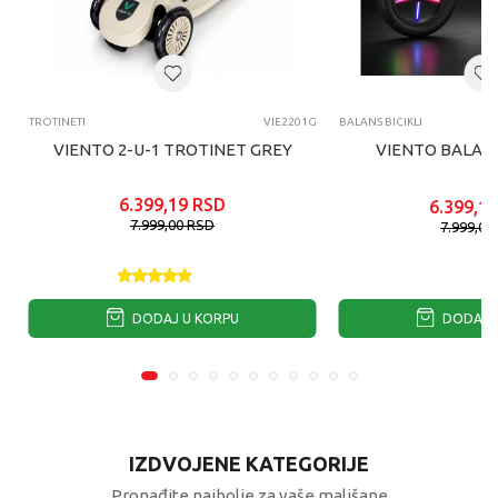
4
TROTINETI
VIE2201G
BALANS BICIKLI
VIENTO 2-U-1 TROTINET GREY
VIENTO BALANS
6.399,19
RSD
6.399,19
7.999,00
RSD
7.999,00
DODAJ U KORPU
DODAJ 
IZDVOJENE KATEGORIJE
Pronađite najbolje za vaše mališane