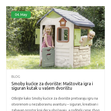
04.
May
BLOG
Smoby kućice za dvorište: Maštovita igra i
siguran kutak u vašem dvorištu
Otkrijte kako Smoby kućice za dvorište pretvaraju igru na
otvorenom u nezaboravnu avanturu – siguran, kreativan i
zabavan prostor koji deca obožavaju, a roditelji cene zbog