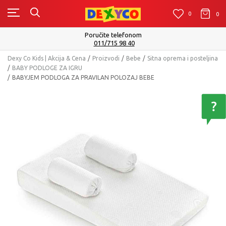
0
0
0
Isporuku možete očekivati u roku od 2 do 4 radna dana
Pogledaj više
Dexy Co Kids | Akcija & Cena
Proizvodi
Bebe
Sitna oprema i posteljina
BABY PODLOGE ZA IGRU
BABYJEM PODLOGA ZA PRAVILAN POLOZAJ BEBE