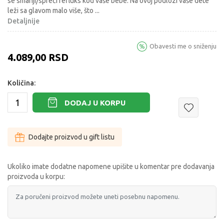
se smanji/spreči refluks kod vaše bebe. Na ovoj podlozi vaše dete
leži sa glavom malo više, što
...
Detaljnije
Obavesti me o sniženju
4.089,00
RSD
Količina:
DODAJ U KORPU
Dodajte proizvod u gift listu
Ukoliko imate dodatne napomene upišite u komentar pre dodavanja
proizvoda u korpu: