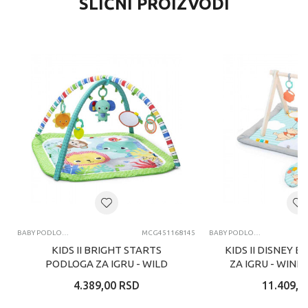
SLIČNI PROIZVODI
BABY PODLOGE ZA IGRU
MCG451168145
BABY PODLOGE ZA IGRU
KIDS II BRIGHT STARTS
KIDS II DISNEY 
PODLOGA ZA IGRU - WILD
ZA IGRU - WINN
WIGGLES 16814
ONCE UPON A 
4.389,00
RSD
11.409,0
13...