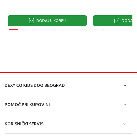
DODAJ U KORPU
DODAJ U
DEXY CO KIDS DOO BEOGRAD
POMOĆ PRI KUPOVINI
KORISNIČKI SERVIS