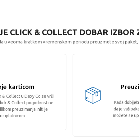
JE CLICK & COLLECT DOBAR IZBOR 
a u veoma kratkom vremenskom periodu preuzmete svoj paket, 
je karticom
Preuz
k & Collect u Dexy Co se vrši
Kada dobijet
lick & Collect pogodnost ne
da je vaš pak
ikom preuzimanja, niti je
možete se upu
u uplatnicom.