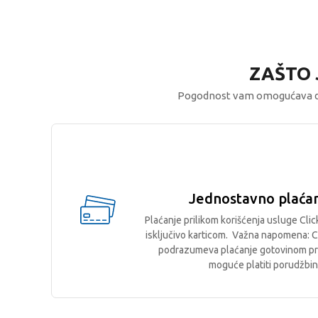
ZAŠTO 
Pogodnost vam omogućava d
Jednostavno plaćan
Plaćanje prilikom korišćenja usluge Clic
isključivo karticom. Važna napomena: C
podrazumeva plaćanje gotovinom pril
moguće platiti porudžbin