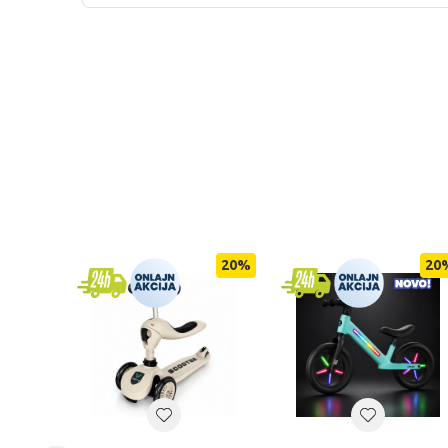
20
%
20
%
20