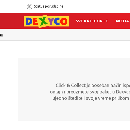
Status porudžbine
SVE KATEGORIJE
AKCIJA
Click & Collect je poseban način is
onlajn i preuzmete svoj paket u Dexy
ujedno štedite i svoje vreme priliko