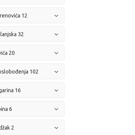
enovića 12
anjska 32
ića 20
slobođenja 102
arina 16
ina 6
žak 2