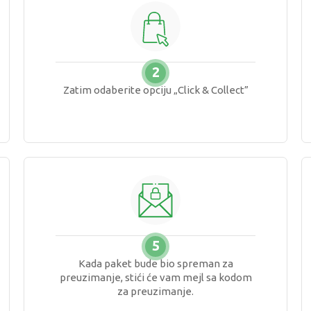
2
Zatim odaberite opciju „Click & Collect”
5
Kada paket bude bio spreman za
preuzimanje, stići će vam mejl sa kodom
za preuzimanje.