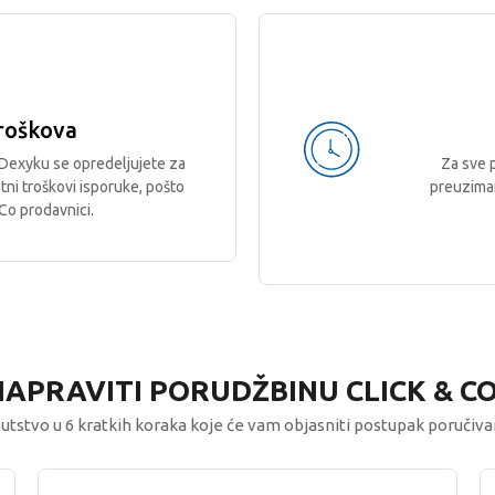
roškova
Dexyku se opredeljujete za
Za sve 
tni troškovi isporuke, pošto
preuzima
Co prodavnici.
APRAVITI PORUDŽBINU CLICK & C
utstvo u 6 kratkih koraka koje će vam objasniti postupak poručiva