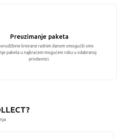
Preuzimanje paketa
porudžbine kreirane radnim danom omogućili smo
nje paketa u najkraćem mogućem roku u odabranoj
prodavnici.
OLLECT?
nja