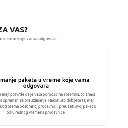
ZA VAS?
u vreme koje vama odgovara
imanje paketa u vreme koje vama
odgovara
e mejl potvrde da je vaša porudžbina spremna, to znači
et spreman za preuzimanje. Nakon što dobijete taj mejl,
titi prema odabranoj prodavnici i preuzeti svoj paket u
toku radnog vremena prodavnice.