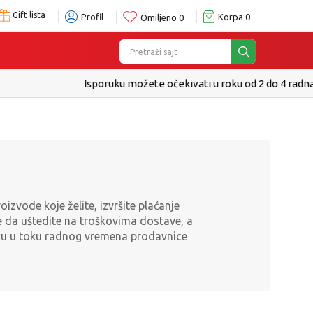
Gift lista
Profil
Korpa
0
Omiljeno
0
Pretraži sajt
e
zvode koje želite, izvršite plaćanje
 da uštedite na troškovima dostave, a
utku u toku radnog vremena prodavnice