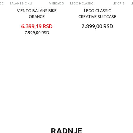
0C
BALANS BICIKLI
VIEB360O
LEGO® CLASSIC
LE10713
VIENTO BALANS BIKE
LEGO CLASSIC
ORANGE
CREATIVE SUITCASE
6.399,19
RSD
2.899,00
RSD
7.999,00
RSD
%
21
%
RADNJE