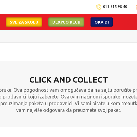
011 715 98 40
SVE ZA ŠKOLU
DEXYCO KLUB
OKAIDI
Isporuku možete očekivati u roku od 2 do 4 radna dana!
Pogledaj viš
CLICK AND COLLECT
poruke. Ova pogodnost vam omogućava da na sajtu poručite proi
co prodavnici koju izaberete. Ovakvim načinom isporuke možete
m preuzimanja paketa u prodavnici. Vi sami birate u kom tren
vam najviše odgovara da preuzmete svoj paket.