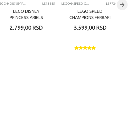
LEGO® DISNEY PRINCESS
LE43285
LEGO® SPEED CHAMPIONS
LE77242
LEGO DISNEY
LEGO SPEED
PRINCESS ARIELS
CHAMPIONS FERRARI
MAGICAL MINI PALACE
F1 RACE CAR
MER
2.799,00
RSD
3.599,00
RSD
6
20
%