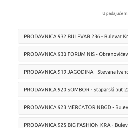
V51093338
JKV14
DRUŠTVENE IGRE
SPORTSKI SETOVI
CPAA1787
MN11240
AUTOMOBILI
TRICIKLI
SCTBAR13
JB
U padajućem m
URA
ALS
SONIC SURF DASKA
LEGO NINJAGO
OPP TRICIKL BARBIE
HOT WHEELS
M
DRUSTVENA IGRA
VOLKSWAGEN KOOL
2025
KOMBI
SD
SD
4.999,00
2.899,00
RSD
RSD
1.999,00
3.149,00
RSD
RSD
PRODAVNICA 932 BULEVAR 236 - Bulevar Kra
4.499,00
RSD
PRODAVNICA 930 FORUM NIS - Obrenovićev
PRODAVNICA 919 JAGODINA - Stevana Ivano
PRODAVNICA 920 SOMBOR - Staparski put 2
PRODAVNICA 923 MERCATOR NBGD - Buleva
PRODAVNICA 925 BIG FASHION KRA - Bulevar 