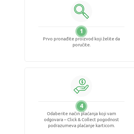
1
Prvo pronađite proizvod koji želite da
poručite.
4
Odaberite način plaćanja koji vam
odgovara – Click & Collect pogodnost
podrazumeva plaćanje karticom.