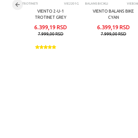
FS82184
TROTINETI
VIE2201G
BALANS BICIKLI
VIEB36
ERO
VIENTO 2-U-1
VIENTO BALANS BIKE
TROTINET GREY
CYAN
SD
6.399,19
RSD
6.399,19
RSD
D
7.999,00
RSD
7.999,00
RSD
30