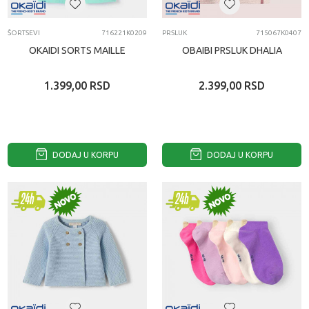
ŠORTSEVI
716221K0209
PRSLUK
715067K0407
OKAIDI SORTS MAILLE
OBAIBI PRSLUK DHALIA
1.399,00
RSD
2.399,00
RSD
DODAJ U KORPU
DODAJ U KORPU