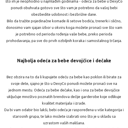
što im je neophodno u najmlađim godinama - odeća za bebe u DexyCo
ponudi obuhvata gotovo sve što vam je potrebno da vašoj bebi
obezbedite udobnost i bezbrižne dane.
Bilo da tražite pojedinačne komade ili setove bodića, trenerki i slično,
donosimo vam sjajan izbor u okviru koga možete pronaći sve što vam
je potrebno od perioda rođenja vaše bebe, preko perioda
prohodavanja, pa sve do prvih ozbiljnih koraka i samostalnog trčanja.
Najbolja odeća za bebe devojčice i dečake
Bez obzira na to da li kupujete odeću za bebe kao poklon ili birate za
svoje dete, sjajno je što u DexyCo ponudi možete pronaći sve na
jednom mestu. Odeća za bebe dečake, kao i ona za bebe devojčice
uključuje mnoštvo poznatih brendova dečije garderobe koje odlikuje
kvalitet materijala i izrade.
Da bi vam odabir bio lakši, bebi odeća je raspoređena u više kategorija i
starosnih grupa, te lako možete izabrati ono što je u skladu sa
uzrastom vaših mališana.