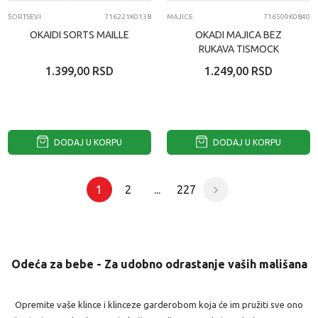
ŠORTSEVI
716221K0138
MAJICE
716509K0840
OKAIDI SORTS MAILLE
OKADI MAJICA BEZ
RUKAVA TISMOCK
1.399,00
RSD
1.249,00
RSD
DODAJ U KORPU
DODAJ U KORPU
1
2
...
227
Odeća za bebe - Za udobno odrastanje vaših mališana
Opremite vaše klince i klinceze garderobom koja će im pružiti sve ono