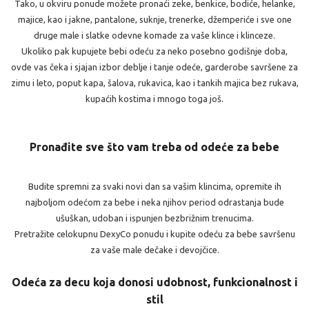
Tako, u okviru ponude možete pronaći zeke, benkice, bodiće, helanke,
majice, kao i jakne, pantalone, suknje, trenerke, džemperiće i sve one
druge male i slatke odevne komade za vaše klince i klinceze.
Ukoliko pak kupujete bebi odeću za neko posebno godišnje doba,
ovde vas čeka i sjajan izbor deblje i tanje odeće, garderobe savršene za
zimu i leto, poput kapa, šalova, rukavica, kao i tankih majica bez rukava,
kupaćih kostima i mnogo toga još.
Pronađite sve što vam treba od odeće za bebe
Budite spremni za svaki novi dan sa vašim klincima, opremite ih
najboljom odećom za bebe i neka njihov period odrastanja bude
ušuškan, udoban i ispunjen bezbrižnim trenucima.
Pretražite celokupnu DexyCo ponudu i kupite odeću za bebe savršenu
za vaše male dečake i devojčice.
Odeća za decu koja donosi udobnost, funkcionalnost i
stil