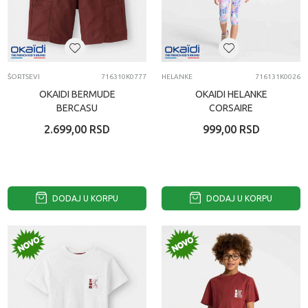
ŠORTSEVI
716310K0777
HELANKE
716131K0026
OKAIDI BERMUDE
OKAIDI HELANKE
BERCASU
CORSAIRE
2.699,00
RSD
999,00
RSD
DODAJ U KORPU
DODAJ U KORPU