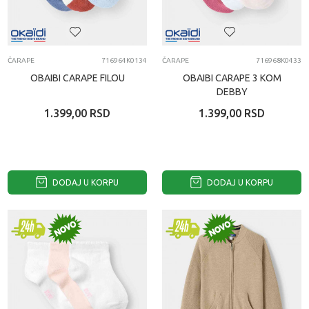
ČARAPE
716964K0134
ČARAPE
716968K0433
OBAIBI CARAPE FILOU
OBAIBI CARAPE 3 KOM
DEBBY
1.399,00
RSD
1.399,00
RSD
DODAJ U KORPU
DODAJ U KORPU