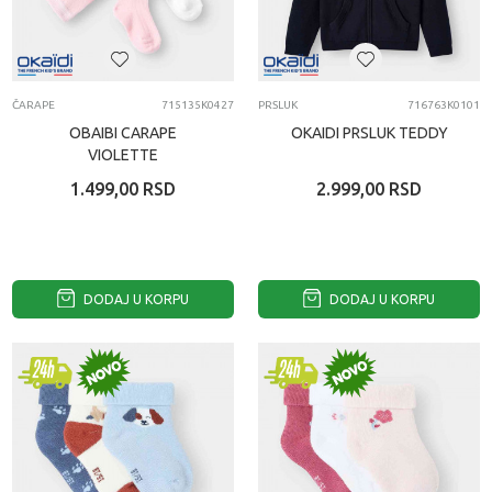
ČARAPE
715135K0427
PRSLUK
716763K0101
OBAIBI CARAPE
OKAIDI PRSLUK TEDDY
VIOLETTE
1.499,00
RSD
2.999,00
RSD
DODAJ U KORPU
DODAJ U KORPU