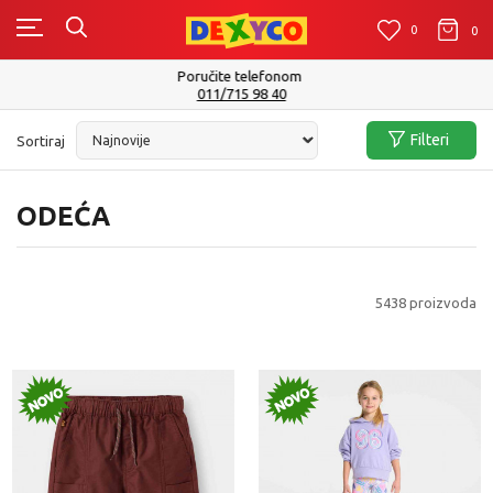
0
0
0
Isporuku možete očekivati u roku od 2 do 4 radna dana!
Pogledaj više
Filteri
Sortiraj
ODEĆA
5438
proizvoda