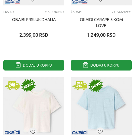
PRSLUK
715067K0103
ČARAPE
716566K0991
OBAIBI PRSLUK DHALIA
OKAIDI CARAPE 5 KOM
LOVE
2.399,00
RSD
1.249,00
RSD
DODAJ U KORPU
DODAJ U KORPU