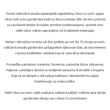
Pored odevnih komada namenjenih najmlađima, Dexy co nudi i sjajan
izbor svih vrsta garderobe kada su deca u pitanju. Bilo da ste u potrazi
za savršenim letnjim ili toplim zimskim kombinacijama, spremili smo
veliki izbor odeće napravljene od kvalitetnih materijala.
Dečaci i devojčice uzrasta od dve godine, pa sve do 15, mogu pronaći
odlične komade garderobe, prilagođene njihovom stilu, ali istovremeno
i veoma kvalitetne i udobne koji će vaša deca obožavati.
Pronađite pantalone, trenerke, farmerice, pamučne bluze, dukserice,
haljinice, zanimljive dezeni sa omiljenim junacima ili modele u bojama
koje će se uklopiti u stil vašeg mališana i obezbediti mu sjajne
kombinacije za svaku priliku.
Veliki izbor po meri vaših mališana, odličan kvalitet i odlične cene dečije
garderobe čekaju vas u Dexy Co asortimanu!