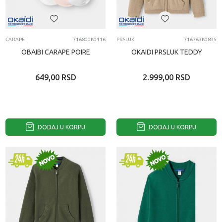
ČARAPE
716800K0416
PRSLUK
716763K0895
OBAIBI CARAPE POIRE
OKAIDI PRSLUK TEDDY
649,00
RSD
2.999,00
RSD
DODAJ U KORPU
DODAJ U KORPU