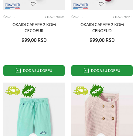
ČARAPE
716574K0805
ČARAPE
716573K0441
OKAIDI CARAPE 2 KOM
OKAIDI CARAPE 2 KOM
CECOEUR
CENOEUD
999,00
RSD
999,00
RSD
DODAJ U KORPU
DODAJ U KORPU