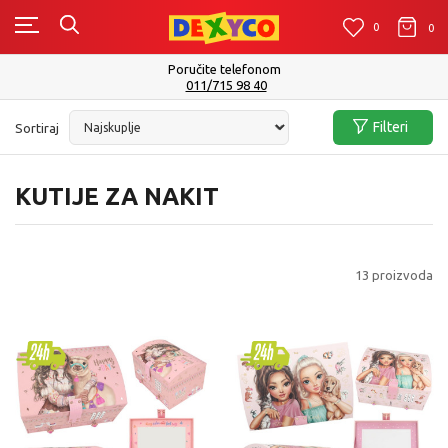
0
0
0
Isporuku možete očekivati u roku od 2 do 4 radna dana!
Pogledaj više
Filteri
Sortiraj
KUTIJE ZA NAKIT
13
proizvoda