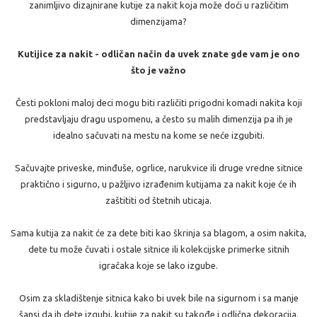
zanimljivo dizajnirane kutije za nakit koja može doći u različitim
dimenzijama?
Kutijice za nakit - odličan način da uvek znate gde vam je ono
što je važno
Česti pokloni maloj deci mogu biti različiti prigodni komadi nakita koji
predstavljaju dragu uspomenu, a često su malih dimenzija pa ih je
idealno sačuvati na mestu na kome se neće izgubiti.
Sačuvajte priveske, minđuše, ogrlice, narukvice ili druge vredne sitnice
praktično i sigurno, u pažljivo izrađenim kutijama za nakit koje će ih
zaštititi od štetnih uticaja.
Sama kutija za nakit će za dete biti kao škrinja sa blagom, a osim nakita,
dete tu može čuvati i ostale sitnice ili kolekcijske primerke sitnih
igračaka koje se lako izgube.
Osim za skladištenje sitnica kako bi uvek bile na sigurnom i sa manje
šansi da ih dete izgubi, kutije za nakit su takođe i odlična dekoracija.