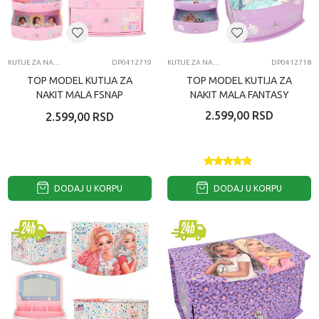
KUTIJE ZA NAKIT
DP0412719
KUTIJE ZA NAKIT
DP0412718
TOP MODEL KUTIJA ZA
TOP MODEL KUTIJA ZA
NAKIT MALA FSNAP
NAKIT MALA FANTASY
SHOOT
TIGER
2.599,00
RSD
2.599,00
RSD
DODAJ U KORPU
DODAJ U KORPU