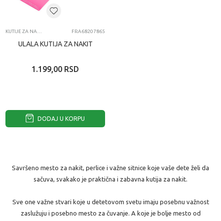
KUTIJE ZA NAKIT
FRA68207865
ULALA KUTIJA ZA NAKIT
1.199,00
RSD
DODAJ U KORPU
Savršeno mesto za nakit, perlice i važne sitnice koje vaše dete želi da
sačuva, svakako je praktična i zabavna kutija za nakit.
Sve one važne stvari koje u detetovom svetu imaju posebnu važnost
zaslužuju i posebno mesto za čuvanje. A koje je bolje mesto od