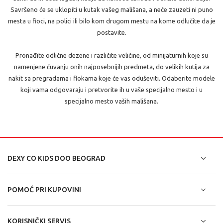
Savršeno će se uklopiti u kutak vašeg mališana, a neće zauzeti ni puno
mesta u fioci, na polici ili bilo kom drugom mestu na kome odlučite da je
postavite.
Pronađite odlične dezene i različite veličine, od minijaturnih koje su
namenjene čuvanju onih najposebnijih predmeta, do velikih kutija za
nakit sa pregradama i fiokama koje će vas oduševiti. Odaberite modele
koji vama odgovaraju i pretvorite ih u vaše specijalno mesto i u
specijalno mesto vaših mališana.
DEXY CO KIDS DOO BEOGRAD
POMOĆ PRI KUPOVINI
KORISNIČKI SERVIS