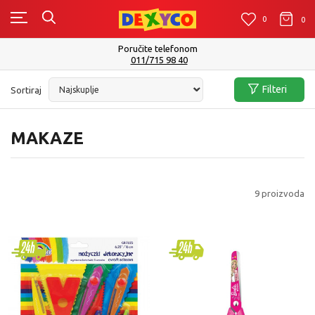
0
0
0
Poručite telefonom
011/715 98 40
Filteri
Sortiraj
MAKAZE
9
proizvoda