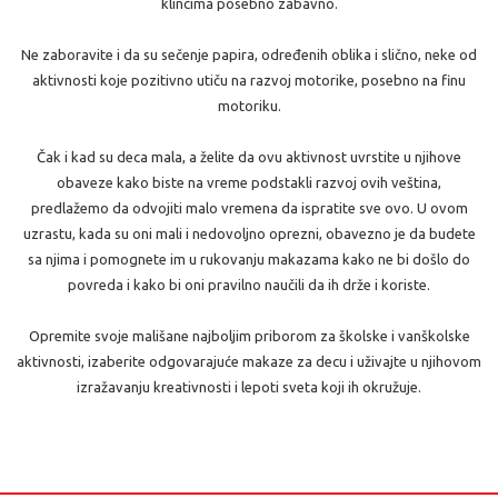
klincima posebno zabavno.
Ne zaboravite i da su sečenje papira, određenih oblika i slično, neke od
aktivnosti koje pozitivno utiču na razvoj motorike, posebno na finu
motoriku.
Čak i kad su deca mala, a želite da ovu aktivnost uvrstite u njihove
obaveze kako biste na vreme podstakli razvoj ovih veština,
predlažemo da odvojiti malo vremena da ispratite sve ovo. U ovom
uzrastu, kada su oni mali i nedovoljno oprezni, obavezno je da budete
sa njima i pomognete im u rukovanju makazama kako ne bi došlo do
povreda i kako bi oni pravilno naučili da ih drže i koriste.
Opremite svoje mališane najboljim priborom za školske i vanškolske
aktivnosti, izaberite odgovarajuće makaze za decu i uživajte u njihovom
izražavanju kreativnosti i lepoti sveta koji ih okružuje.