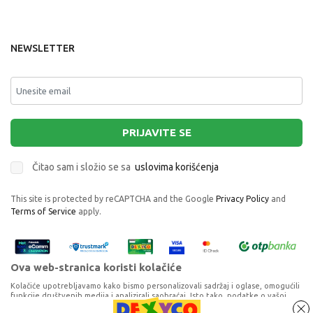
NEWSLETTER
PRIJAVITE SE
Čitao sam i složio se sa
uslovima korišćenja
This site is protected by reCAPTCHA and the Google
Privacy Policy
and
Terms of Service
apply.
Ova web-stranica koristi kolačiće
Kolačiće upotrebljavamo kako bismo personalizovali sadržaj i oglase, omogućili
funkcije društvenih medija i analizirali saobraćaj. Isto tako, podatke o vašoj
upotrebi naše web-lokacije delimo s partnerima za društvene medije,