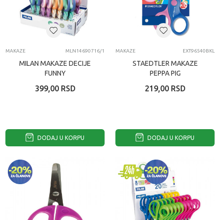
MAKAZE
MLN14690716/1
MAKAZE
EXT96540BKL
MILAN MAKAZE DECIJE
STAEDTLER MAKAZE
FUNNY
PEPPA PIG
399,00
RSD
219,00
RSD
DODAJ U KORPU
DODAJ U KORPU