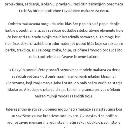
projektima, seckanju, lepljenju, pravljenju različitih zanimljivih predmeta
i crteža, biće im potrebne i kvalitetne makaze za decu.
Dobrim makazama mogu da seku klasičan papir, kolaž papir, deblje
hartije poput hamera, ali i različite dodatke i dekorativne elemente koje
će koristiti za izradu svojih malih kreativnih ostvarenja. To mogu biti
slamčice, stikeri, različiti prirodni materijali poput lišća koje su sakupili u
parku, travčica, ali i selotejp trake, folije, celofane i mnogo toga još što
će biti potrebno za časove likovne kulture.
U DexyCo ponudi ćete pronaći raznovrsne modele makaza za decu
različitih veličina - od onih manjih, namenjenih mlađim klincima i
klincezama, koji imaju manje šake i prste, do onih nešto većih za starije
školarce. A kada je u pitanju dizajn, tu nema granica, jer vas očekuju
najzanimljiviji modeli različitih boja.
Interesantno je što se u ponudi mogu naći i makaze sa nastavcima koji
su savršene za sve kreativne poduhvate. Ovi nastavci se obično
jednostavno menjaju i na jedinstven način seku i oblikuju papir, što je