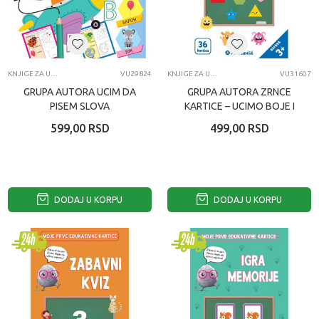
KNJIGE ZA UČENJE
VU29824
KNJIGE ZA UČENJE
VU31607
GRUPA AUTORA UCIM DA
GRUPA AUTORA ZRNCE
PISEM SLOVA
KARTICE – UCIMO BOJE I
OBLIKE – LATINICA
599,00
RSD
499,00
RSD
DODAJ U KORPU
DODAJ U KORPU