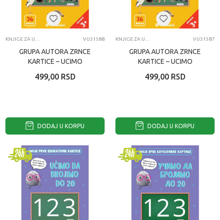
KNJIGE ZA UČENJE
VU31588
KNJIGE ZA UČENJE
VU31587
GRUPA AUTORA ZRNCE
GRUPA AUTORA ZRNCE
KARTICE – UCIMO
KARTICE – UCIMO
ZIVOTINJE – LATINICA
ZIVOTINJE
499,00
RSD
499,00
RSD
DODAJ U KORPU
DODAJ U KORPU