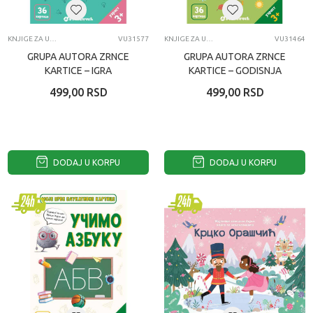
KNJIGE ZA UČENJE
VU31577
KNJIGE ZA UČENJE
VU31464
GRUPA AUTORA ZRNCE
GRUPA AUTORA ZRNCE
KARTICE – IGRA
KARTICE – GODISNJA
MEMORIJE
DOBA
499,00
RSD
499,00
RSD
DODAJ U KORPU
DODAJ U KORPU