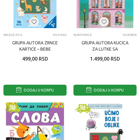
KNJIGE ZA UČENJE
VU31463
SLIKOVNICE
VU29826
GRUPA AUTORA ZRNCE
GRUPA AUTORA KUCICA
KARTICE – BEBE
ZA LUTKE SA
ZIVOTINJA
ISKAKALICAMA
499,00
RSD
1.499,00
RSD
DODAJ U KORPU
DODAJ U KORPU