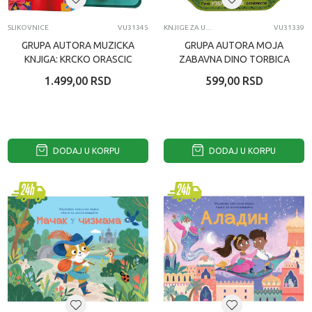
SLIKOVNICE
VU31345
KNJIGE ZA UČENJE
VU31339
GRUPA AUTORA MUZICKA
GRUPA AUTORA MOJA
KNJIGA: KRCKO ORASCIC
ZABAVNA DINO TORBICA
1.499,00
RSD
599,00
RSD
DODAJ U KORPU
DODAJ U KORPU