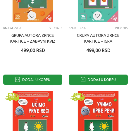
KNJIGE ZA UČENJE
VU31606
KNJIGE ZA UČENJE
VU31605
GRUPA AUTORA ZRNCE
GRUPA AUTORA ZRNCE
KARTICE – ZABAVNI KVIZ
KARTICE – IGRA
– LATINICA
MEMORIJE – LATINICA
499,00
RSD
499,00
RSD
DODAJ U KORPU
DODAJ U KORPU