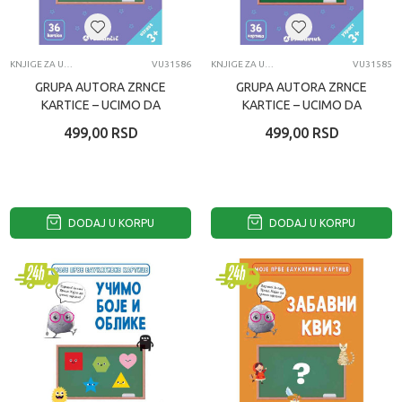
KNJIGE ZA UČENJE
VU31586
KNJIGE ZA UČENJE
VU31585
GRUPA AUTORA ZRNCE
GRUPA AUTORA ZRNCE
KARTICE – UCIMO DA
KARTICE – UCIMO DA
BROJIMO DO 20 –
BROJIMO DO 20
499,00
RSD
499,00
RSD
LATINICA
DODAJ U KORPU
DODAJ U KORPU