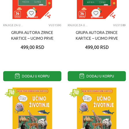
KNJIGE ZA UČENJE
VU31590
KNJIGE ZA UČENJE
VU31589
GRUPA AUTORA ZRNCE
GRUPA AUTORA ZRNCE
KARTICE – UCIMO PRVE
KARTICE – UCIMO PRVE
RECI – LATINICA
RECI
499,00
RSD
499,00
RSD
DODAJ U KORPU
DODAJ U KORPU