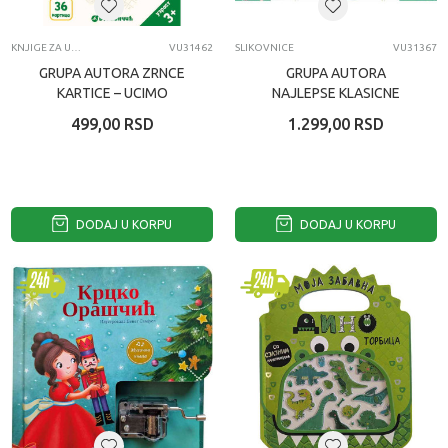
KNJIGE ZA UČENJE
VU31462
SLIKOVNICE
VU31367
GRUPA AUTORA ZRNCE
GRUPA AUTORA
KARTICE – UCIMO
NAJLEPSE KLASICNE
AZBUKU
BAJKE – KNJIGA SA
499,00
RSD
1.299,00
RSD
ISKAKALICAMA: KRCKO
ORASCIC
DODAJ U KORPU
DODAJ U KORPU