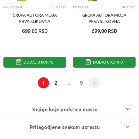
KNJIGE ZA UČENJE
VU31321
KNJIGE ZA UČENJE
VU31320
GRUPA AUTORA MOJA
GRUPA AUTORA MOJA
PRVA SLIKOVNA
PRVA SLIKOVNA
ENCIKLOPEDIJA -
ENCIKLOPEDIJA - CULA
699,00
RSD
699,00
RSD
SUMSKE ZIVOTINJE
DODAJ U KORPU
DODAJ U KORPU
1
2
...
9
Knjige koje podstiču maštu
Naše knjige za decu sadrže bogate ilustracije,
Prilagodjene svakom uzrastu
zabavne i edukativne priče. One omogućavaju
mališanima da kroz zabavu upoznaju svet oko sebe,