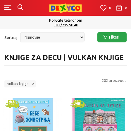
0
0
0
Isporuku možete očekivati u roku od 2 do 4 radna dana!
Pogledaj više
Filteri
Sortiraj
KNJIGE ZA DECU | VULKAN KNJIGE
202
proizvoda
vulkan-knjige