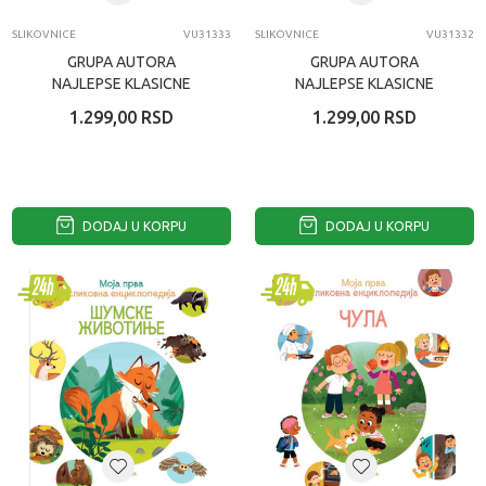
SLIKOVNICE
VU31333
SLIKOVNICE
VU31332
GRUPA AUTORA
GRUPA AUTORA
NAJLEPSE KLASICNE
NAJLEPSE KLASICNE
BAJKE – KNJIGE SA
BAJKE – KNJIGE SA
1.299,00
RSD
1.299,00
RSD
ISKAKALICAMA: MACAK U
ISKAKALICAMA: ALADIN
CIMZAM...
DODAJ U KORPU
DODAJ U KORPU