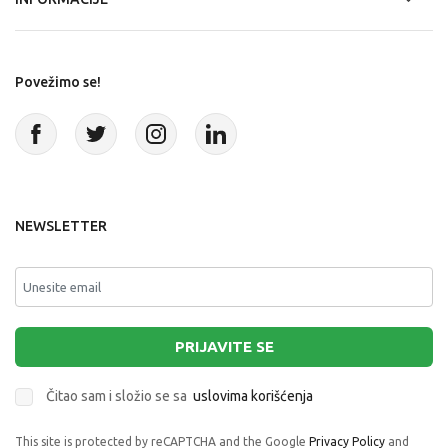
i ubrzanju rasta kose.
poboljšate kvalitet svoje kose.
Zašto odabrati Dexy Co preparate za rast kose?
Dexy Co nudi pažljivo odabranu selekciju preparata za
Povežimo se!
rast kose, koji kombinuju inovativne formule i
visokokvalitetne sastojke. Bez obzira na tip kose, u našoj
ponudi možete pronaći proizvode za negu kose koji
odgovaraju vašim potrebama.
Uz redovnu upotrebu, vaša kosa će postati gušća, jača i
zdravija. Istražite ponudu i pronađite savršen preparat za
NEWSLETTER
negu vaše kose!
PRIJAVITE SE
Čitao sam i složio se sa
uslovima korišćenja
This site is protected by reCAPTCHA and the Google
Privacy Policy
and