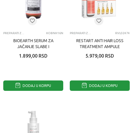
PREPARATI ZA RAST KOSE
HOBNH16N
PREPARATI ZA RAST KOSE
RVL02474
BIOEARTH SERUM ZA
RESTART ANTI HAIR LOSS
JAČANJE SLABE I
TREATMENT AMPULE
PROREĐENE KOSE 50 ML
12X5ML
1.899,00
RSD
5.979,00
RSD
DODAJ U KORPU
DODAJ U KORPU