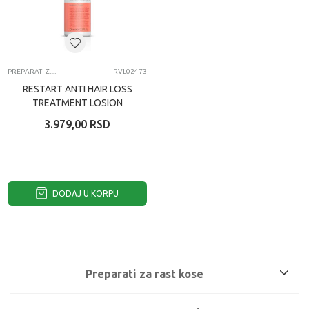
PREPARATI ZA RAST KOSE
RVL02473
RESTART ANTI HAIR LOSS
TREATMENT LOSION
100ML
3.979,00
RSD
DODAJ U KORPU
Preparati za rast kose
Zdrava i gusta kosa nije samo stvar genetike – pravilnom