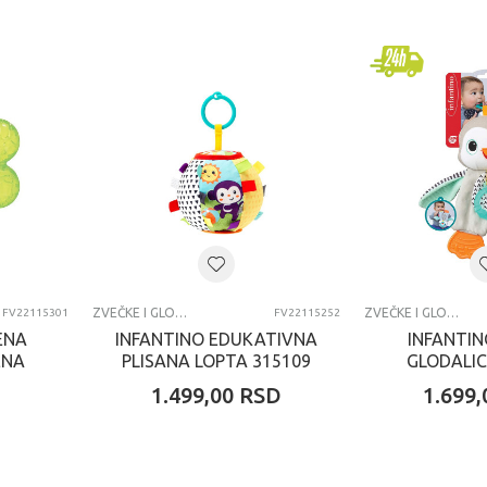
ZVEČKE I GLODALICE
ZVEČKE I GLODALICE
FV22115301
FV22115252
ENA
INFANTINO EDUKATIVNA
INFANTIN
ENA
PLISANA LOPTA 315109
GLODALIC
31
D
1.499,00
RSD
1.699,