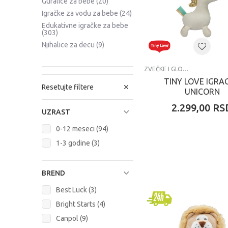
Guralice za bebe
(20)
Igračke za vodu za bebe
(24)
Edukativne igračke za bebe
(303)
Njihalice za decu
(9)
ZVEČKE I GLODALICE
TINY LOVE IGRA
Resetujte filtere
UNICORN
2.299,00
RS
UZRAST
0-12 meseci (94)
1-3 godine (3)
BREND
Best Luck (3)
Bright Starts (4)
Canpol (9)