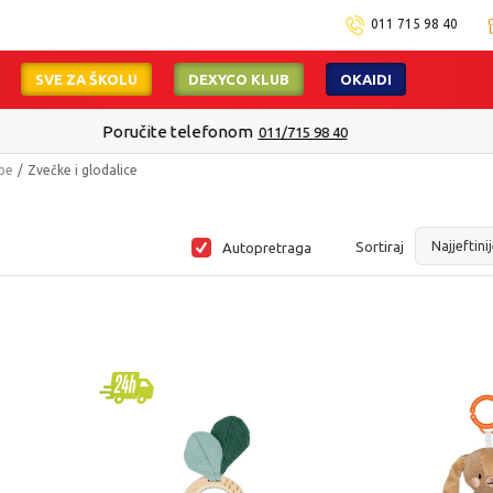
011 715 98 40
SVE ZA ŠKOLU
DEXYCO KLUB
OKAIDI
Isporuku možete očekivati u roku od 2 do 4 radna dana!
Pogledaj viš
ebe
Zvečke i glodalice
Sortiraj
Autopretraga