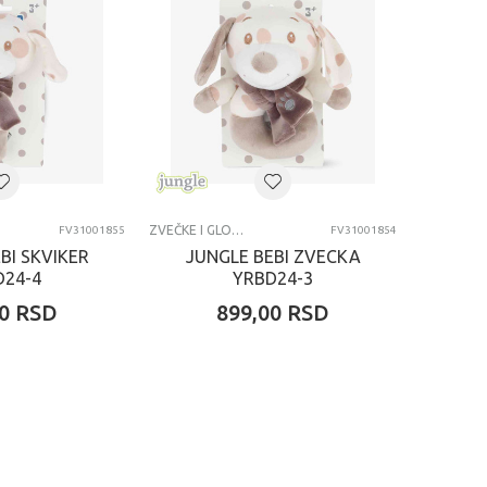
ZVEČKE I GLODALICE
FV31001855
FV31001854
BI SKVIKER
JUNGLE BEBI ZVECKA
D24-4
YRBD24-3
0
RSD
899,00
RSD