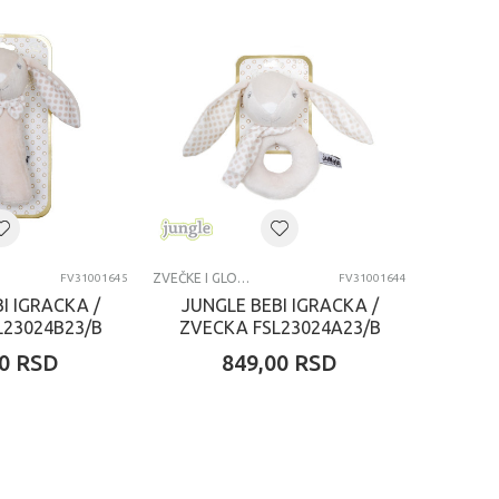
ZVEČKE I GLODALICE
FV31001645
FV31001644
I IGRACKA /
JUNGLE BEBI IGRACKA /
L23024B23/B
ZVECKA FSL23024A23/B
0
RSD
849,00
RSD