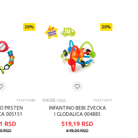
20
%
20
%
ZVEČKE I GLODALICE
FV22115082
FV22115077
NO PRSTEN
INFANTINO BEBI ZVECKA
CA 005151
I GLODALICA 004885
1
RSD
519,19
RSD
00
RSD
649,00
RSD