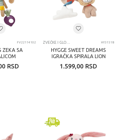
ZVEČKE I GLODALICE
FV22114102
HY31518
S ZEKA SA
HYGGE SWEET DREAMS
ALICOM
IGRAČKA SPIRALA LION
00
RSD
1.599,00
RSD