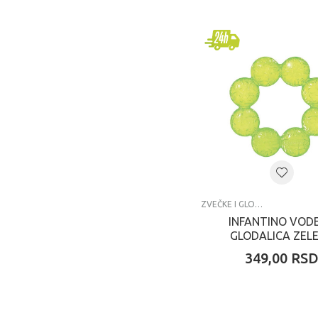
ZVEČKE I GLODALICE
INFANTINO VOD
GLODALICA ZEL
216559
349,00
RS