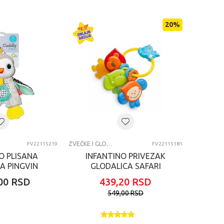
20
%
ZVEČKE I GLODALICE
FV22115219
FV22115181
O PLISANA
INFANTINO PRIVEZAK
A PINGVIN
GLODALICA SAFARI
6329
304893
00
RSD
439,20
RSD
549,00
RSD