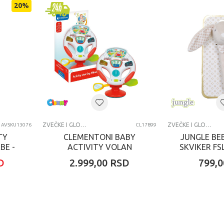
20
%
ZVEČKE I GLODALICE
ZVEČKE I GLODALICE
AVSKU13076
CL17899
TY
CLEMENTONI BABY
JUNGLE BEB
BE -
ACTIVITY VOLAN
SKVIKER FS
0-36M
D
2.999,00
RSD
799,0