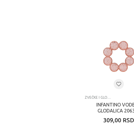
ZVEČKE I GLODALICE
INFANTINO VOD
GLODALICA 206
309,00
RS