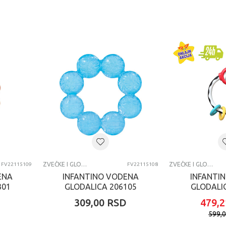
ZVEČKE I GLODALICE
ZVEČKE I GLODALICE
FV22115109
FV22115108
ENA
INFANTINO VODENA
INFANTI
301
GLODALICA 206105
GLODALI
D
309,00
RSD
479,2
599,