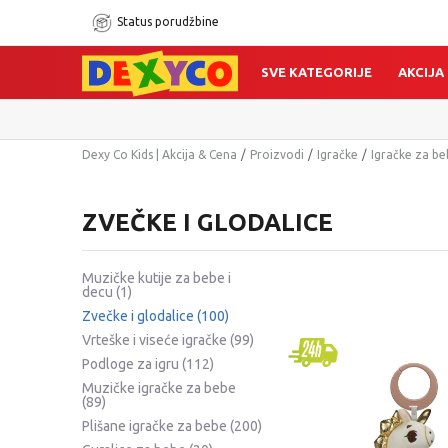
Status porudžbine
SVE KATEGORIJE
AKCIJA
Dexy Co Kids | Akcija & Cena
Proizvodi
Igračke
Igračke za b
ZVEČKE I GLODALICE
Muzičke kutije za bebe i
decu
(1)
Zvečke i glodalice
(100)
Vrteške i viseće igračke
(99)
Podloge za igru
(112)
Muzičke igračke za bebe
(89)
Plišane igračke za bebe
(200)