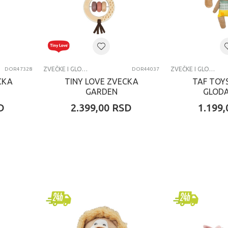
ZVEČKE I GLODALICE
ZVEČKE I GLODALICE
DOR47328
DOR44037
CKA
TINY LOVE ZVECKA
TAF TOY
GARDEN
GLOD
OFADVENTURES
D
2.399,00
RSD
1.199,