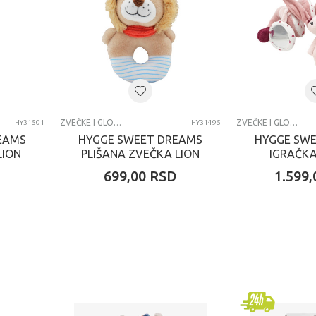
ZVEČKE I GLODALICE
ZVEČKE I GLODALICE
HY31501
HY31495
EAMS
HYGGE SWEET DREAMS
HYGGE SW
LION
PLIŠANA ZVEČKA LION
IGRAČKA
BU
D
699,00
RSD
1.599,