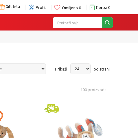
Gift lista
Profil
Korpa
0
Omiljeno
0
Pretraži sajt
e
Prikaži
po strani
100
proizvoda