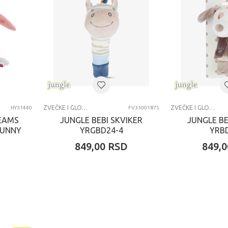
ZVEČKE I GLODALICE
ZVEČKE I GLODALICE
HY31440
FV31001875
EAMS
JUNGLE BEBI SKVIKER
JUNGLE BE
BUNNY
YRGBD24-4
YRB
D
849,00
RSD
849,0