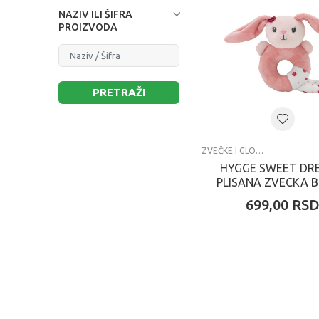
NAZIV ILI ŠIFRA
PROIZVODA
PRETRAŽI
ZVEČKE I GLODALICE
HYGGE SWEET DR
PLISANA ZVECKA 
699,00
RS