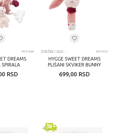
ZVEČKE I GLODALICE
HY31464
HY31457
EET DREAMS
HYGGE SWEET DREAMS
 SPIRALA
PLIŠANI SKVIKER BUNNY
NNY
00
RSD
699,00
RSD