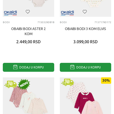
BODI
715032K0818
BODI
713717K0172
OBAIBI BODI ASTER 2
OBAIBI BODI 3 KOM ELVIS
KOM
2.449,00
RSD
3.099,00
RSD
DODAJ U KORPU
DODAJ U KORPU
30
%