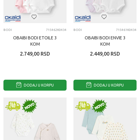
BODI
715462K0434
BODI
715461K0434
OBAIBI BODI ETOILE 3
OBAIBI BODI ENVIE 3
KOM
KOM
2.749,00
RSD
2.449,00
RSD
DODAJ U KORPU
DODAJ U KORPU