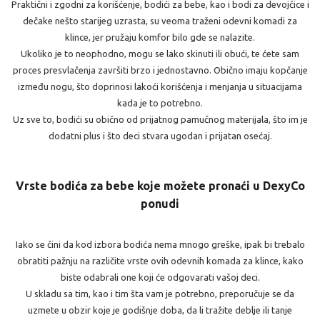
Praktični i zgodni za korišćenje, bodići za bebe, kao i bodi za devojčice i
dečake nešto starijeg uzrasta, su veoma traženi odevni komadi za
klince, jer pružaju komfor bilo gde se nalazite.
Ukoliko je to neophodno, mogu se lako skinuti ili obući, te ćete sam
proces presvlačenja završiti brzo i jednostavno. Obično imaju kopčanje
između nogu, što doprinosi lakoći korišćenja i menjanja u situacijama
kada je to potrebno.
Uz sve to, bodići su obično od prijatnog pamučnog materijala, što im je
dodatni plus i što deci stvara ugodan i prijatan osećaj.
Vrste bodića za bebe koje možete pronaći u DexyCo
ponudi
Iako se čini da kod izbora bodića nema mnogo greške, ipak bi trebalo
obratiti pažnju na različite vrste ovih odevnih komada za klince, kako
biste odabrali one koji će odgovarati vašoj deci.
U skladu sa tim, kao i tim šta vam je potrebno, preporučuje se da
uzmete u obzir koje je godišnje doba, da li tražite deblje ili tanje