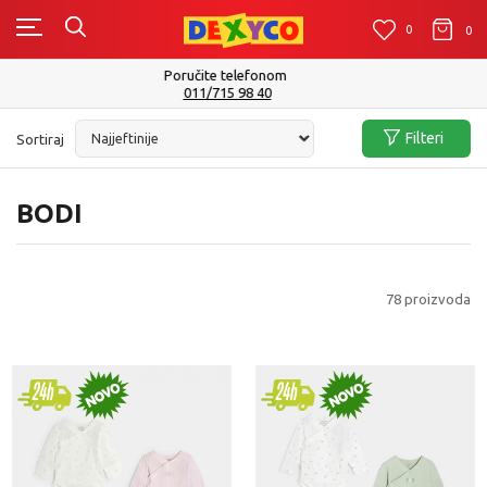
0
0
0
Isporuku možete očekivati u roku od 2 do 4 radna dana!
Pogledaj više
Filteri
Sortiraj
BODI
78
proizvoda