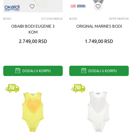
BODI
0713561K0422
BODI
DFP5182YF24
OBAIBI BODI EUGENIE 3
ORIGINAL MARINES BODI
KOM
2.749,00
RSD
1.749,00
RSD
DODAJ U KORPU
DODAJ U KORPU