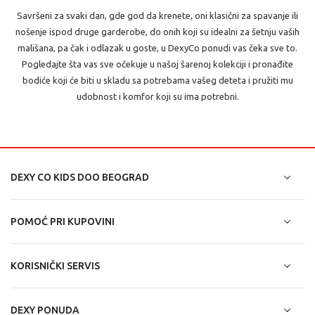
Savršeni za svaki dan, gde god da krenete, oni klasični za spavanje ili
nošenje ispod druge garderobe, do onih koji su idealni za šetnju vaših
mališana, pa čak i odlazak u goste, u DexyCo ponudi vas čeka sve to.
Pogledajte šta vas sve očekuje u našoj šarenoj kolekciji i pronađite
bodiće koji će biti u skladu sa potrebama vašeg deteta i pružiti mu
udobnost i komfor koji su ima potrebni.
DEXY CO KIDS DOO BEOGRAD
POMOĆ PRI KUPOVINI
KORISNIČKI SERVIS
DEXY PONUDA