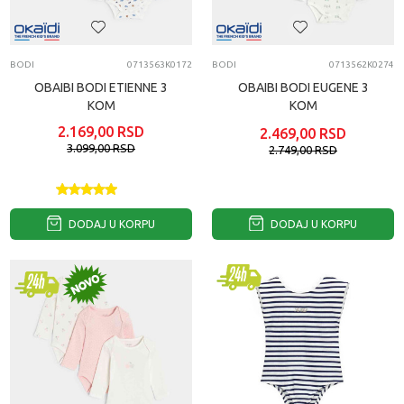
BODI
0713563K0172
BODI
0713562K0274
OBAIBI BODI ETIENNE 3
OBAIBI BODI EUGENE 3
KOM
KOM
2.169,00
RSD
2.469,00
RSD
3.099,00
RSD
2.749,00
RSD
DODAJ U KORPU
DODAJ U KORPU