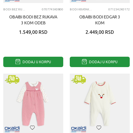
BODI BEZ RUKAVA
0707745K0800
BODI KRATAK RUKAV
0712342K0172
OBAIBI BODI BEZ RUKAVA
OBAIBI BODI EDGAR 3
3 KOM ODEB
KOM
1.549,00
RSD
2.449,00
RSD
DODAJ U KORPU
DODAJ U KORPU