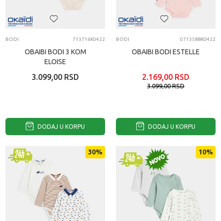
BODI
713716K0422
BODI
0713588K0422
OBAIBI BODI 3 KOM
OBAIBI BODI ESTELLE
ELOISE
3.099,00
RSD
2.169,00
RSD
3.099,00
RSD
DODAJ U KORPU
DODAJ U KORPU
30
%
10
%