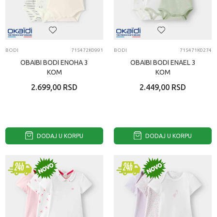
BODI
715472K0991
BODI
715471K0274
OBAIBI BODI ENOHA 3
OBAIBI BODI ENAEL 3
KOM
KOM
2.699,00
RSD
2.449,00
RSD
DODAJ U KORPU
DODAJ U KORPU