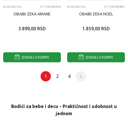
BODI BEZ RUKAVA
0711643K0400
BODI BEZ RUKAVA
0711874K0805
OBAIBI ZEKA ARIANE
OBAIBI ZEKA NOEL
3.899,00
RSD
1.859,00
RSD
DODAJ U KORPU
DODAJ U KORPU
1
2
4
Bodići za bebe i decu - Praktičnost i udobnost u
jednom