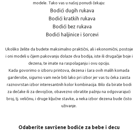
modele. Tako vas u našoj ponudi čekaju:
Bodići dugih rukava
Bodići kratkih rukava
Bodići bez rukava
Bodići haljinice i šorcevi
Ukoliko želite da budete maksimalno praktični, ali i ekonomični, postoje
i oni modeli u čijem pakovanju dolaze dva bodija, iste ili drugačije boje i
dezena, te imate na raspolaganju i ovu opciju.
Kada govorimo o izboru printova, dezena i šara ovih malih komada
garderobe, sigurno vam neće biti lako pri izbor jer vas tu čeka zaista
raznovrstan izbor interesantnih kolor kombinacija. Bilo da birate bodi
za dečake ili za devojčice, obavezno obratite pažnju na odgovarajući
broj, tj. veličinu, i druge ključne stavke, a neka izbor dezena bude čisto
uživanje.
Odaberite savršene bodiće za bebe i decu