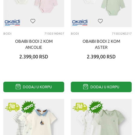
BODI
715031K0407
BODI
715032K0217
OBAIBI BODI 2 KOM
OBAIBI BODI 2 KOM
ANCOLIE
ASTER
2.399,00
RSD
2.399,00
RSD
DODAJ U KORPU
DODAJ U KORPU