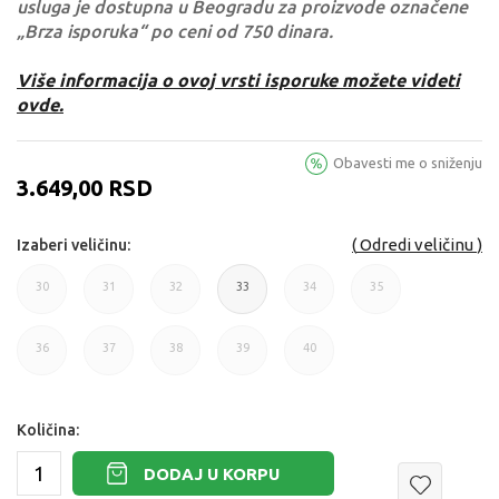
usluga je dostupna u Beogradu za proizvode označene
„Brza isporuka“ po ceni od 750 dinara.
Više informacija o ovoj vrsti isporuke možete videti
ovde.
Obavesti me o sniženju
3.649,00
RSD
Odredi veličinu
Izaberi veličinu:
30
31
32
33
34
35
30
31
33
33
34
35
36
37
38
39
40
36
37
38
39
40
Količina:
DODAJ U KORPU