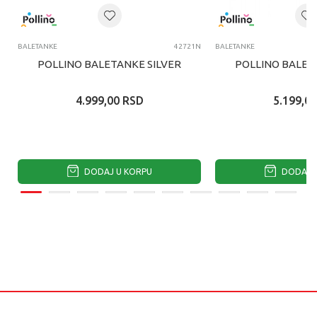
BALETANKE
42721N
BALETANKE
POLLINO BALETANKE SILVER
POLLINO BALET
4.999,00
RSD
5.199,00
DODAJ U KORPU
DODAJ U