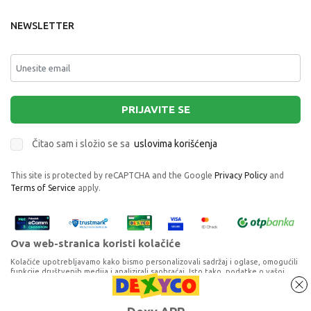
NEWSLETTER
PRIJAVITE SE
Čitao sam i složio se sa
uslovima korišćenja
This site is protected by reCAPTCHA and the Google
Privacy Policy
and
Terms of Service
apply.
Ova web-stranica koristi kolačiće
Kolačiće upotrebljavamo kako bismo personalizovali sadržaj i oglase, omogućili
funkcije društvenih medija i analizirali saobraćaj. Isto tako, podatke o vašoj
upotrebi naše web-lokacije delimo s partnerima za društvene medije,
oglašavanje i analizu, a oni ih mogu kombinovati s drugim podacima koje ste im
pružili ili koje su prikupili dok ste upotrebljavali njihove usluge. Nastavkom
Proizvode na sajtu nastojimo da opišemo što je preciznije moguće, ali ne
2885-SILVER BALETANKA
korišćenja naših internet stranica vi prihvatate našu upotrebu kolačića.