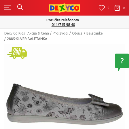
0
0
0
Isporuku možete očekivati u roku od 2 do 4 radna dana!
Pogledaj više
Dexy Co Kids | Akcija & Cena
Proizvodi
Obuća
Baletanke
2885-SILVER BALETANKA