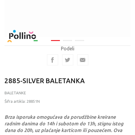
Podeli
2885-SILVER BALETANKA
BALETANKE
Šifra artikla:
28851N
Brza isporuka omogućava da porudžbine kreirane
radnim danima do 14h i subotom do 13h, stignu istog
dana do 20h, uz plaćanje karticom ili pouzećem. Ova