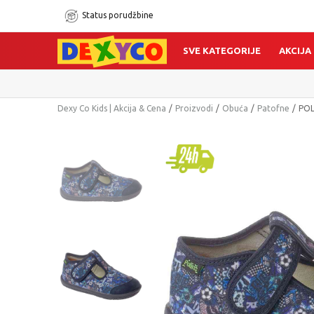
Status porudžbine
SVE KATEGORIJE
AKCIJA
Dexy Co Kids | Akcija & Cena
Proizvodi
Obuća
Patofne
POL