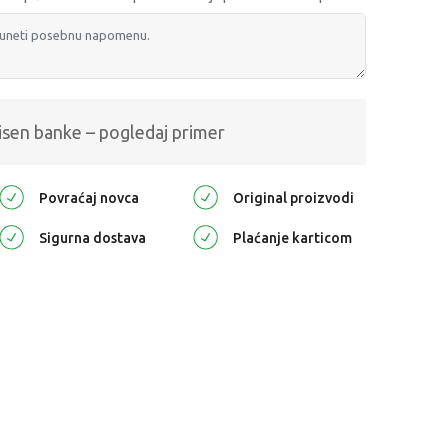
isen banke – pogledaj primer
Povraćaj novca
Original proizvodi
Sigurna dostava
Plaćanje karticom