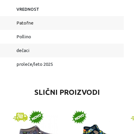
VREDNOST
Patofne
Pollino
dečaci
proleće/leto 2025
SLIČNI PROIZVODI