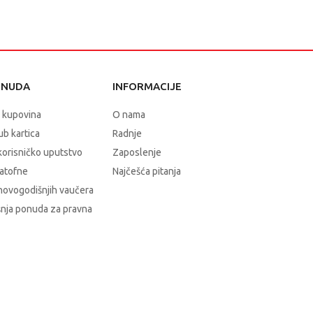
ONUDA
INFORMACIJE
 kupovina
O nama
b kartica
Radnje
korisničko uputstvo
Zaposlenje
atofne
Najčešća pitanja
novogodišnjih vaučera
nja ponuda za pravna