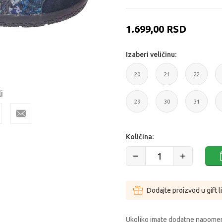
1.699,00
RSD
Izaberi veličinu:
20
21
22
i
20
21
22
29
30
31
29
30
31
Količina:
Dodajte proizvod u gift l
Ukoliko imate dodatne napomen