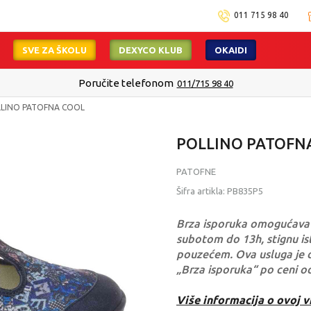
011 715 98 40
SVE ZA ŠKOLU
DEXYCO KLUB
OKAIDI
Poručite telefonom
011/715 98 40
LINO PATOFNA COOL
POLLINO PATOFN
PATOFNE
Šifra artikla:
PB835P5
Brza isporuka omogućava 
subotom do 13h, stignu ist
pouzećem. Ova usluga je 
„Brza isporuka“ po ceni o
Više informacija o ovoj v