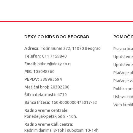
DEXY CO KIDS DOO BEOGRAD
POMOĆ P
Adresa:
Tošin Bunar 272, 11070 Beograd
Pravna lica
Telefon:
011 7159840
Uputstvo 
Email:
online@dexy.co.rs
Uputstvo z
PIB:
105048360
Plaćanje p
PEPDV:
338985594
Plaćanje 
Matični broj:
20302208
Politika pr
Šifra delatnosti:
4719
Uslovi i na
Banca Intesa:
160-0000000475017-52
Web kredit
Radno vreme centrale:
Ponedeljak-petak od 8 - 16h.
Radno vreme Call centra:
Radnim danima: 8-16h i subotom: 10-14h