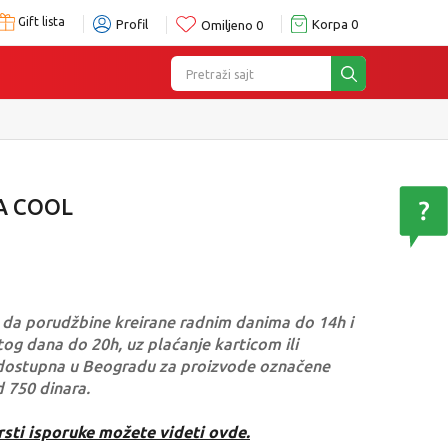
Gift lista
Profil
Korpa
0
Omiljeno
0
Pretraži sajt
A COOL
da porudžbine kreirane radnim danima do 14h i
og dana do 20h, uz plaćanje karticom ili
dostupna u Beogradu za proizvode označene
d 750 dinara.
rsti isporuke možete videti ovde.