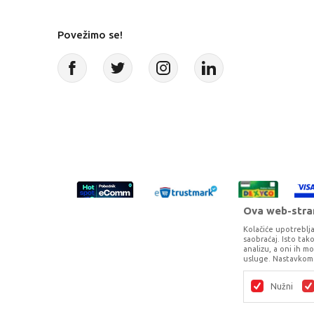
Povežimo se!
Ova web-stran
Kolačiće upotreblja
saobraćaj. Isto ta
analizu, a oni ih m
usluge. Nastavkom 
Proizvode na sajtu nastojimo da opišem
potpunosti kompletni i bez gr
Nužni