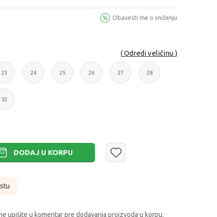
Obavesti me o sniženju
Odredi veličinu
23
24
25
26
27
28
23
24
25
26
27
28
32
32
DODAJ U KORPU
istu
e upišite u komentar pre dodavanja proizvoda u korpu: