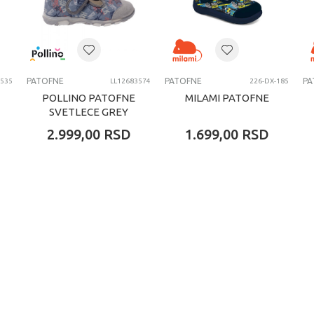
PATOFNE
PATOFNE
PA
3535
LL12683574
226-DX-185
POLLINO PATOFNE
MILAMI PATOFNE
SVETLECE GREY
2.999,00
RSD
1.699,00
RSD