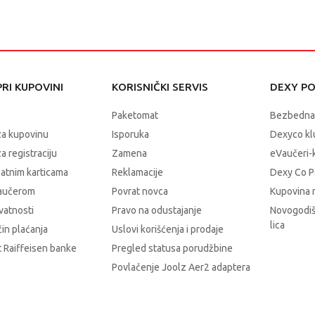
RI KUPOVINI
KORISNIČKI SERVIS
DEXY P
Paketomat
Bezbedna
za kupovinu
Isporuka
Dexyco klu
a registraciju
Zamena
eVaučeri-
latnim karticama
Reklamacije
Dexy Co P
vaučerom
Povrat novca
Kupovina 
ivatnosti
Pravo na odustajanje
Novogodiš
lica
čin plaćanja
Uslovi korišćenja i prodaje
 Raiffeisen banke
Pregled statusa porudžbine
Povlačenje Joolz Aer2 adaptera