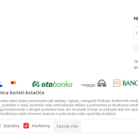
N
Th
a
ica koristi kolačiće
vamo kako bismo personalizovali sadržaj i oglase, omogućili funkcije društvenih medija 
ko, podatke o vašoj upotrebi naše web-lokacije delimo s partnerima za društvene medij
ogu kombinovati s drugim podacima koje ste im pružili ili koje su prikupili dok ste upo
korišćenja naših internet stranica vi prihvatate našu upotrebu kolačića.
o što je preciznije moguće, ali ne možemo garantovati da su svi podaci i fotog
ešaka. Svi artikli prikazani na sajtu su deo naše ponude, ali ne podrazumeva da 
Statistika
Marketing
Saznaj više
©2026
www.dexy.co.rs
, Izrada
NB SOFT
. Sva prava zadržana.