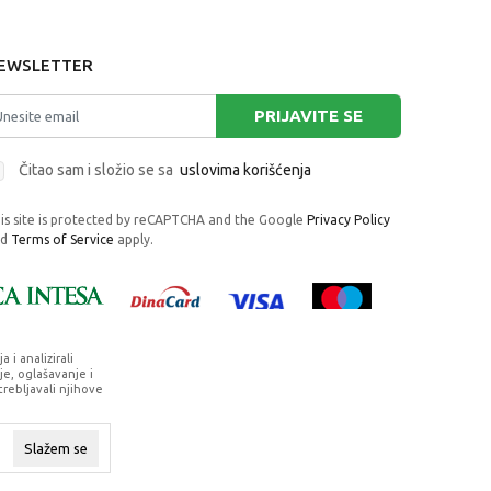
EWSLETTER
PRIJAVITE SE
Čitao sam i složio se sa
uslovima korišćenja
is site is protected by reCAPTCHA and the Google
Privacy Policy
nd
Terms of Service
apply.
i analizirali
e, oglašavanje i
trebljavali njihove
rafije, navedeni u okrviru proizvoda, u
su dostupni u svakom trenutku.
Slažem se