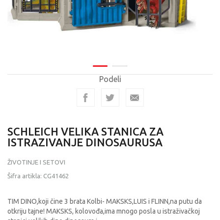
Podeli
SCHLEICH VELIKA STANICA ZA
ISTRAZIVANJE DINOSAURUSA
ŽIVOTINJE I SETOVI
Šifra artikla:
CG41462
TIM DINO,koji čine 3 brata Kolbi- MAKSKS,LUIS i FLINN,na putu da
otkriju tajne! MAKSKS, kolovođa,ima mnogo posla u istraživačkoj