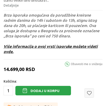
stanici velikih dino dinosaura i
...
Detaljnije
Brza isporuka omogućava da porudžbine kreirane
radnim danima do 14h i subotom do 13h, stignu istog
dana do 20h, uz plaćanje karticom ili pouzećem. Ova
usluga je dostupna u Beogradu za proizvode označene
„Brza isporuka“ po ceni od 750 dinara.
Više informacija o ovoj vrsti isporuke možete videti
ovde.
Obavesti me o sniženju
14.699,00
RSD
Količina:
DODAJ U KORPU