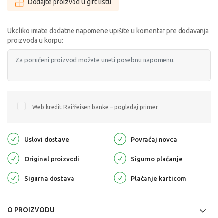
Dodajte proizvod u gift listu
Ukoliko imate dodatne napomene upišite u komentar pre dodavanja
proizvoda u korpu:
Web kredit Raiffeisen banke – pogledaj primer
Uslovi dostave
Povraćaj novca
Original proizvodi
Sigurno plaćanje
Sigurna dostava
Plaćanje karticom
O PROIZVODU