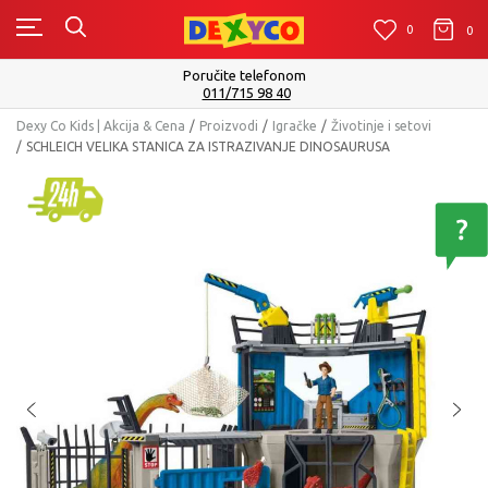
0
0
0
Isporuku možete očekivati u roku od 2 do 4 ra
Pogledaj više
Dexy Co Kids | Akcija & Cena
Proizvodi
Igračke
Životinje i setovi
SCHLEICH VELIKA STANICA ZA ISTRAZIVANJE DINOSAURUSA