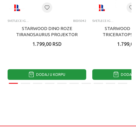
SVETLECE IGRACKE I ZIVOTINJE
BE05042
SVETLECE IGRACKE I ZIVOTINJE
STARWOOD DINO ROZE
STARWOOD DI
TIRANOSAURUS PROJEKTOR
TRICERATOPS 
SET ZA IGRU
SET ZA 
1.799,00
RSD
1.799,00
DODAJ U KORPU
DODAJ U