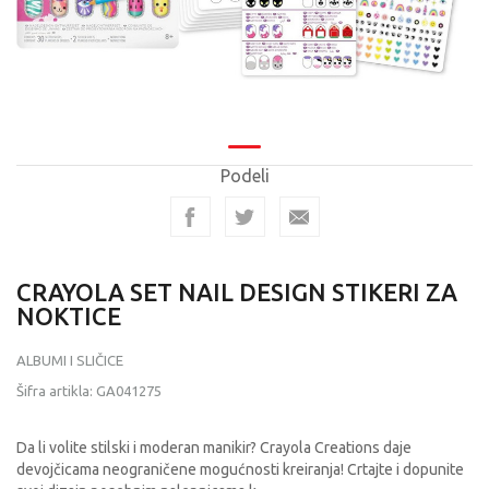
Podeli
CRAYOLA SET NAIL DESIGN STIKERI ZA
NOKTICE
ALBUMI I SLIČICE
Šifra artikla:
GA041275
Da li volite stilski i moderan manikir? Crayola Creations daje
devojčicama neograničene mogućnosti kreiranja! Crtajte i dopunite