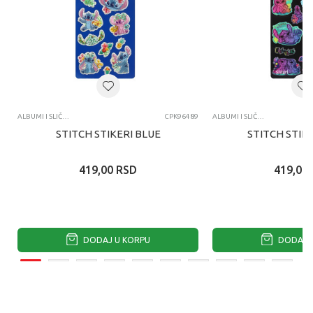
ALBUMI I SLIČICE
CPK96489
ALBUMI I SLIČICE
STITCH STIKERI BLUE
STITCH STIK
419,00
RSD
419,00
DODAJ U KORPU
DODAJ U