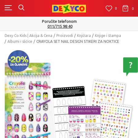
0
0
0
Isporuku možete očekivati u roku od 2 do 4 radna dana!
Pogledaj više
Dexy Co Kids | Akcija & Cena
Proizvodi
Knjižara
Knjige i štampa
Albumi i sličice
CRAYOLA SET NAIL DESIGN STIKERI ZA NOKTICE