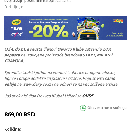
svoj dizajn posebnim nalepnicama k
...
Detaljnije
Od
4. do 21. avgusta
članovi
Dexyco Kluba
ostvaruju
20%
popusta
na izdvojene proizvode brendova
START, MILAN i
CRAYOLA
.
Spremite školski pribor na vreme i izaberite omiljene olovke,
bojice i druge dodatke za pisanje i crtanje. Popust važi
samo
onlajn
na www.dexy.co.rs i ne odnosi se na već snižene artikle.
Još uvek nisi član Dexyco Kluba? Učlani se
OVDE
.
Obavesti me o sniženju
869,00
RSD
Količina: