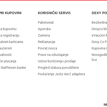
RI KUPOVINI
KORISNIČKI SERVIS
DEXY P
Paketomat
Bezbedna
za kupovinu
Isporuka
Dexyco klu
a registraciju
Zamena
eVaučeri-
latnim karticama
Reklamacije
Dexy Co P
vaučerom
Povrat novca
Kupovina 
ivatnosti
Pravo na odustajanje
Novogodiš
lica
čin plaćanja
Uslovi korišćenja i prodaje
 Raiffeisen banke
Pregled statusa porudžbine
Povlačenje Joolz Aer2 adaptera
N