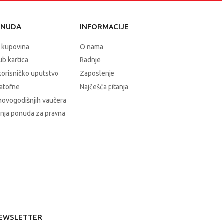
ONUDA
INFORMACIJE
 kupovina
O nama
b kartica
Radnje
korisničko uputstvo
Zaposlenje
atofne
Najčešća pitanja
novogodišnjih vaučera
nja ponuda za pravna
EWSLETTER