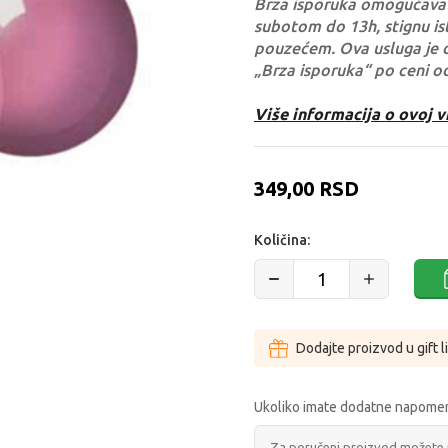
Brza isporuka omogućava 
subotom do 13h, stignu ist
pouzećem. Ova usluga je 
„Brza isporuka“ po ceni o
Više informacija o ovoj v
349,00
RSD
Količina:
Dodajte proizvod u gift l
Ukoliko imate dodatne napomen