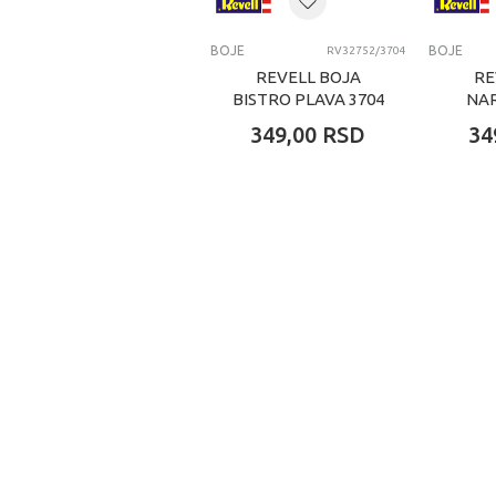
BOJE
BOJE
RV32752/3704
REVELL BOJA
RE
BISTRO PLAVA 3704
NA
BI
349,00
RSD
34