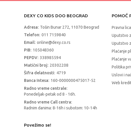
DEXY CO KIDS DOO BEOGRAD
POMOĆ P
Adresa:
Tošin Bunar 272, 11070 Beograd
Pravna lica
Telefon:
011 7159840
Uputstvo 
Email:
online@dexy.co.rs
Uputstvo z
PIB:
105048360
Plaćanje p
PEPDV:
338985594
Plaćanje 
Matični broj:
20302208
Politika pr
Šifra delatnosti:
4719
Uslovi i na
Banca Intesa:
160-0000000475017-52
Web kredit
Radno vreme centrale:
Ponedeljak-petak od 8 - 16h.
Radno vreme Call centra:
Radnim danima: 8-16h i subotom: 10-14h
Povežimo se!