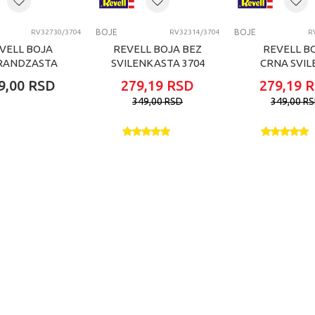
BOJE
BOJE
RV32730/3704
RV32314/3704
R
VELL BOJA
REVELL BOJA BEZ
REVELL B
RANDZASTA
SVILENKASTA 3704
CRNA SVIL
STRA 3704
3704
9,00
RSD
279,19
RSD
279,19
R
349,00
RSD
349,00
R