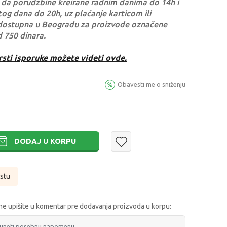
da porudžbine kreirane radnim danima do 14h i
og dana do 20h, uz plaćanje karticom ili
dostupna u Beogradu za proizvode označene
d 750 dinara.
rsti isporuke možete videti ovde.
Obavesti me o sniženju
DODAJ U KORPU
istu
e upišite u komentar pre dodavanja proizvoda u korpu: