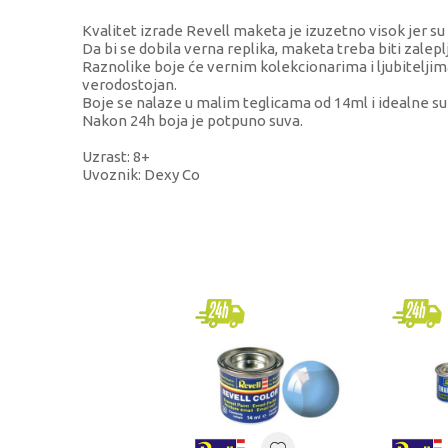
Kvalitet izrade Revell maketa je izuzetno visok jer s
Da bi se dobila verna replika, maketa treba biti zalepl
Raznolike boje će vernim kolekcionarima i ljubitelj
verodostojan.
Boje se nalaze u malim teglicama od 14ml i idealne su
Nakon 24h boja je potpuno suva.
Uzrast: 8+
Uvoznik: Dexy Co
KARAKTERISTIKA
Kategorija
Brend
Pol
Uzrast
Kategorija