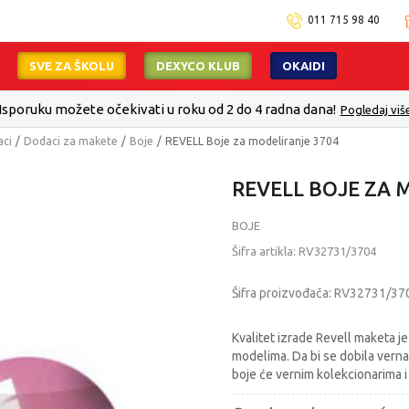
011 715 98 40
SVE ZA ŠKOLU
DEXYCO KLUB
OKAIDI
ollect-Platite karticom Online i preuzmite u prodavnici po Vašem
aci
Dodaci za makete
Boje
REVELL Boje za modeliranje 3704
REVELL BOJE ZA 
BOJE
Šifra artikla:
RV32731/3704
Šifra proizvođača:
RV32731/37
Kvalitet izrade Revell maketa je
modelima. Da bi se dobila verna 
boje će vernim kolekcionarima i 