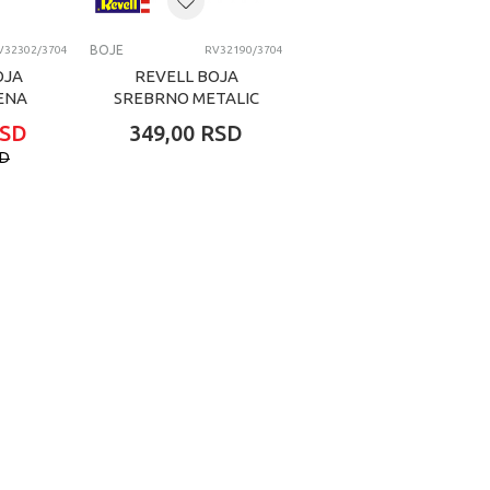
BOJE
V32302/3704
RV32190/3704
OJA
REVELL BOJA
ENA
SREBRNO METALIC
3704
SD
349,00
RSD
SD