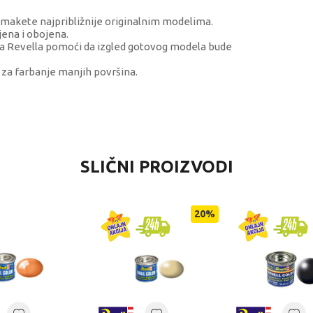
u makete najpribližnije originalnim modelima.
jena i obojena.
ima Revella pomoći da izgled gotovog modela bude
 za farbanje manjih površina.
VREDNOST
SLIČNI PROIZVODI
Boje
Revell
20
%
dečaci
8+ godina
BOJE