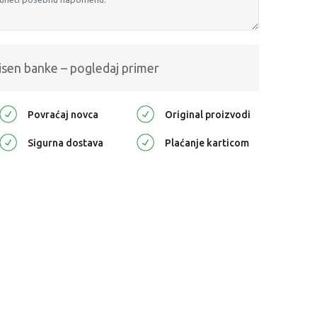
isen banke – pogledaj primer
Povraćaj novca
Original proizvodi
Sigurna dostava
Plaćanje karticom