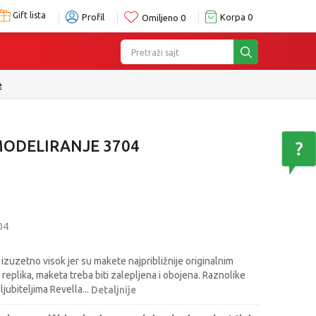
Gift lista
Profil
Korpa
0
Omiljeno
0
Pretraži sajt
 izboru
MODELIRANJE 3704
04
 izuzetno visok jer su makete najpribližnije originalnim
replika, maketa treba biti zalepljena i obojena. Raznolike
ljubiteljima Revella
...
Detaljnije