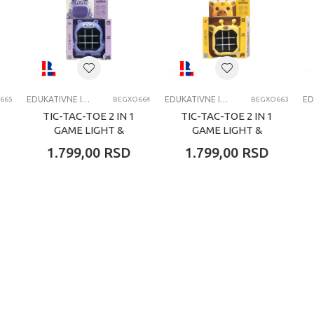
 godina
KATIVNE IGRACKE ZA DECU
EDUKATIVNE IGRAČKE ZA DECU
EDUKATIVNE IGRAČKE ZA DECU
665
BEGXO664
BEGXO663
TIC-TAC-TOE 2 IN 1
TIC-TAC-TOE 2 IN 1
GAME LIGHT &
GAME LIGHT &
SOUND HIPPO
SOUND GIRAFFE
1.799,00
RSD
1.799,00
RSD