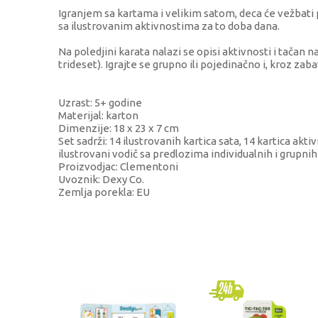
Igranjem sa kartama i velikim satom, deca će vežbati
sa ilustrovanim aktivnostima za to doba dana.
Na poledjini karata nalazi se opisi aktivnosti i tačan 
trideset). Igrajte se grupno ili pojedinačno i, kroz zab
Uzrast: 5+ godine
Materijal: karton
Dimenzije: 18 x 23 x 7 cm
Set sadrži: 14 ilustrovanih kartica sata, 14 kartica akt
ilustrovani vodič sa predlozima individualnih i grupnih
Proizvodjac: Clementoni
Uvoznik: Dexy Co.
Zemlja porekla: EU
KARAKTERISTIKA
VR
Kategorija
Edu
Brend
You
Pol
uni