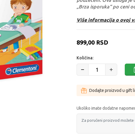
pouzećem. Ova usluga je 
„Brza isporuka“ po ceni o
Više informacija o ovoj v
899,00
RSD
Količina:
Dodajte proizvod u gift l
Ukoliko imate dodatne napomen