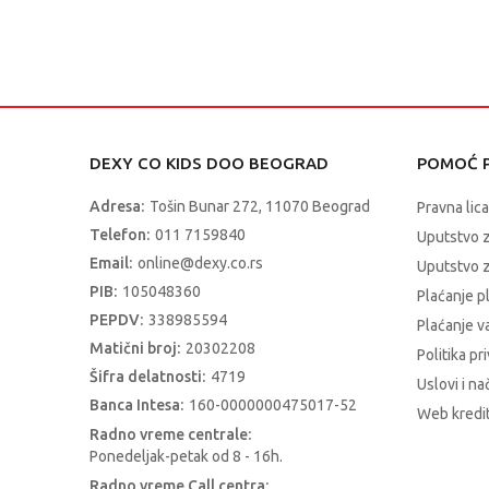
DEXY CO KIDS DOO BEOGRAD
POMOĆ P
Adresa:
Tošin Bunar 272, 11070 Beograd
Pravna lica
Telefon:
011 7159840
Uputstvo 
Email:
online@dexy.co.rs
Uputstvo z
PIB:
105048360
Plaćanje p
PEPDV:
338985594
Plaćanje 
Matični broj:
20302208
Politika pr
Šifra delatnosti:
4719
Uslovi i na
Banca Intesa:
160-0000000475017-52
Web kredit
Radno vreme centrale:
Ponedeljak-petak od 8 - 16h.
Radno vreme Call centra: