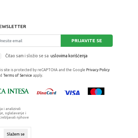
EWSLETTER
PRIJAVITE SE
Čitao sam i složio se sa
uslovima korišćenja
is site is protected by reCAPTCHA and the Google
Privacy Policy
nd
Terms of Service
apply.
i analizirali
e, oglašavanje i
trebljavali njihove
rafije, navedeni u okrviru proizvoda, u
su dostupni u svakom trenutku.
Slažem se