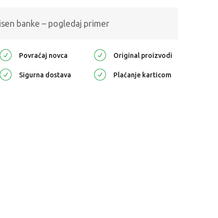
isen banke – pogledaj primer
Povraćaj novca
Original proizvodi
Sigurna dostava
Plaćanje karticom