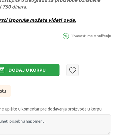
dostupna u Beogradu za proizvode označene
d 750 dinara.
rsti isporuke možete videti ovde.
Obavesti me o sniženju
DODAJ U KORPU
istu
e upišite u komentar pre dodavanja proizvoda u korpu: