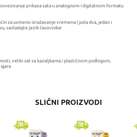
 povezivanje prikaza sata u analognom i digitalnom formatu
način za usmeno izražavanje vremena ( pola dva, jedan i
avu, savladajte jezik časovnika!
ivnosti, veliki sat sa kazaljkama i plastičnom podlogom,
 igara
EDNOST
SLIČNI PROIZVODI
kativne igračke za decu
ng learners
verzalno