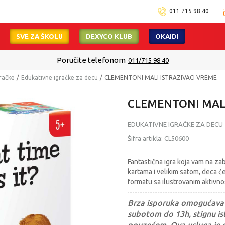
011 715 98 40
SVE ZA ŠKOLU
DEXYCO KLUB
OKAIDI
Poručite telefonom
011/715 98 40
račke
Edukativne igračke za decu
CLEMENTONI MALI ISTRAZIVACI VREME
CLEMENTONI MALI
EDUKATIVNE IGRAČKE ZA DECU
Šifra artikla:
CL50600
Fantastična igra koja vam na za
kartama i velikim satom, deca ć
formatu sa ilustrovanim aktivn
Brza isporuka omogućava 
subotom do 13h, stignu ist