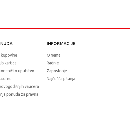
ONUDA
INFORMACIJE
 kupovina
O nama
b kartica
Radnje
korisničko uputstvo
Zaposlenje
atofne
Najčešća pitanja
novogodišnjih vaučera
nja ponuda za pravna