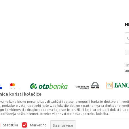
N
Th
a
ica koristi kolačiće
vamo kako bismo personalizovali sadržaj i oglase, omogućili funkcije društvenih medija 
ko, podatke o vašoj upotrebi naše web-lokacije delimo s partnerima za društvene medij
ogu kombinovati s drugim podacima koje ste im pružili ili koje su prikupili dok ste upo
korišćenja naših internet stranica vi prihvatate našu upotrebu kolačića.
o što je preciznije moguće, ali ne možemo garantovati da su svi podaci i fotog
ešaka. Svi artikli prikazani na sajtu su deo naše ponude, ali ne podrazumeva da 
Statistika
Marketing
Saznaj više