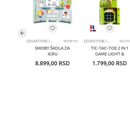
Uzrast
4-6
Kategorija
EDU
EDUKATIVNE IGRAČKE ZA DECU
EDUKATIVNE IGRAČKE ZA DECU
SM380103
BEGXO
SMOBY ŠKOLA ZA
TIC-TAC-TOE 2 IN 1
IGRU
GAME LIGHT &
SOUND DINO
8.899,00
RSD
1.799,00
RSD