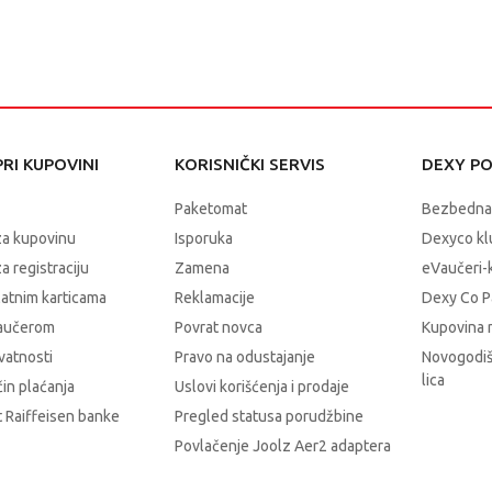
RI KUPOVINI
KORISNIČKI SERVIS
DEXY P
Paketomat
Bezbedna
za kupovinu
Isporuka
Dexyco klu
a registraciju
Zamena
eVaučeri-
latnim karticama
Reklamacije
Dexy Co P
vaučerom
Povrat novca
Kupovina 
ivatnosti
Pravo na odustajanje
Novogodiš
lica
čin plaćanja
Uslovi korišćenja i prodaje
 Raiffeisen banke
Pregled statusa porudžbine
Povlačenje Joolz Aer2 adaptera