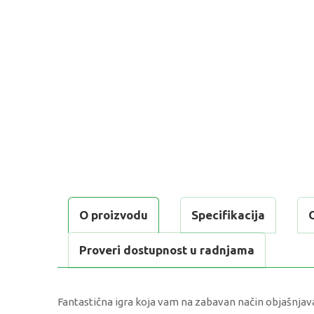
O proizvodu
Specifikacija
Proveri dostupnost u radnjama
Fantastična igra koja vam na zabavan način objašnjava