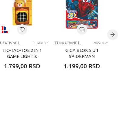
EDUKATIVNE IGRAČKE ZA DECU
EDUKATIVNE IGRAČKE ZA DECU
BEGXO661
VAS27621
TIC-TAC-TOE 2 IN 1
GIGA BLOK 5 U 1
GIGA
GAME LIGHT &
SPIDERMAN
SOUND LION
1.799,00
RSD
1.199,00
RSD
1.19