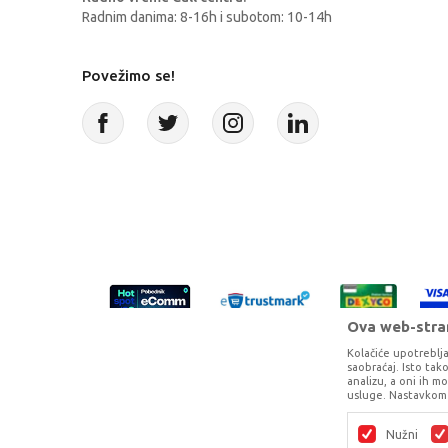
Radnim danima: 8-16h i subotom: 10-14h
Povežimo se!
Ova web-stran
Kolačiće upotreblja
saobraćaj. Isto ta
analizu, a oni ih m
usluge. Nastavkom 
Proizvode na sajtu nastojimo da opišem
potpunosti kompletni i bez gr
Nužni