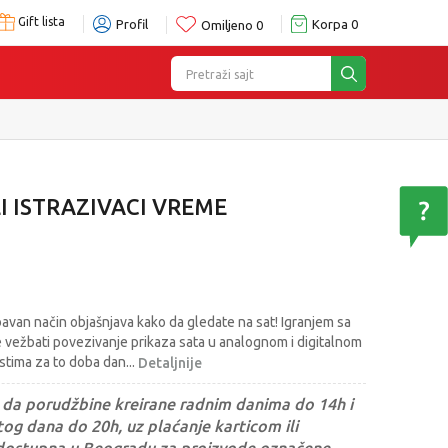
Gift lista
Profil
Korpa
0
Omiljeno
0
Pretraži sajt
 ISTRAZIVACI VREME
bavan način objašnjava kako da gledate na sat! Igranjem sa
e vežbati povezivanje prikaza sata u analognom i digitalnom
ostima za to doba dan
...
Detaljnije
da porudžbine kreirane radnim danima do 14h i
og dana do 20h, uz plaćanje karticom ili