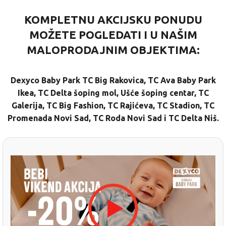
KOMPLETNU AKCIJSKU PONUDU
MOŽETE POGLEDATI I U NAŠIM
MALOPRODAJNIM OBJEKTIMA:
Dexyco Baby Park TC Big Rakovica
,
TC Ava Baby Park
Ikea
,
TC Delta šoping mol
,
Ušće šoping centar
,
TC
Galerija
,
TC Big Fashion
,
TC Rajićeva
,
TC Stadion
,
TC
Promenada Novi Sad
,
TC Roda Novi Sad
i
TC Delta Niš.