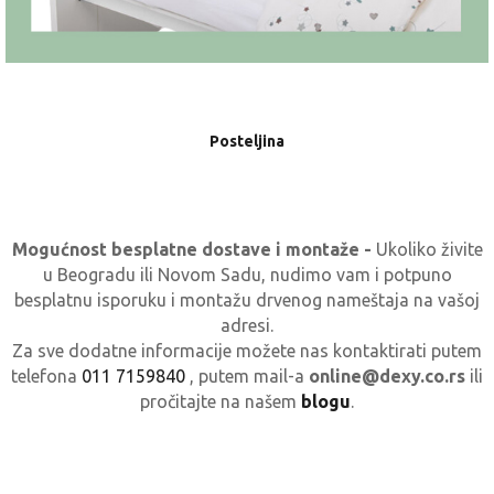
Posteljina
Mogućnost besplatne dostave i montaže -
Ukoliko živite
u Beogradu ili Novom Sadu, nudimo vam i potpuno
besplatnu isporuku i montažu drvenog nameštaja na vašoj
adresi.
Za sve dodatne informacije možete nas kontaktirati putem
telefona
011 7159840
, putem mail-a
online@dexy.co.rs
ili
pročitajte na našem
blogu
.