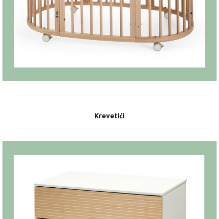
Krevetići