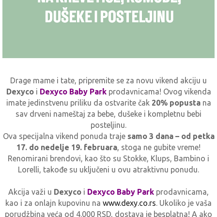
Drage mame i tate, pripremite se za novu vikend akciju u
Dexyco
i
Dexyco Baby Park
prodavnicama! Ovog vikenda
imate jedinstvenu priliku da ostvarite čak
20% popusta
na
sav drveni nameštaj za bebe, dušeke i kompletnu bebi
posteljinu.
Ova specijalna vikend ponuda traje
samo 3 dana – od petka
17. do nedelje 19. februara
, stoga ne gubite vreme!
Renomirani brendovi, kao što su Stokke, Klups, Bambino i
Lorelli, takođe su uključeni u ovu atraktivnu ponudu.
Akcija važi u
Dexyco
i
Dexyco Baby Park
prodavnicama,
kao i za onlajn kupovinu na
www.dexy.co.rs
. Ukoliko je vaša
porudžbina veća od 4.000 RSD, dostava je besplatna! A ako