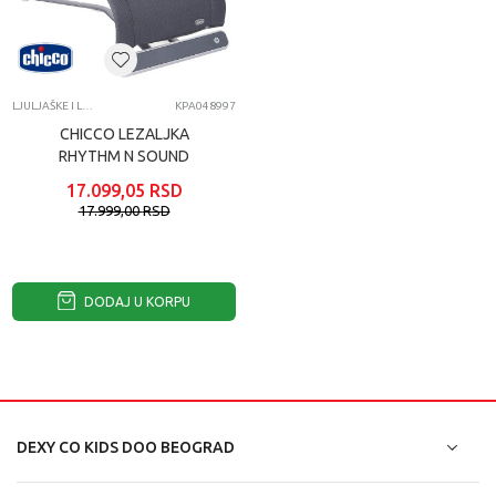
LJULJAŠKE I LEŽALJKE
KPA048997
CHICCO LEZALJKA
RHYTHM N SOUND
MOON GREY
17.099,05
RSD
17.999,00
RSD
DODAJ U KORPU
DEXY CO KIDS DOO BEOGRAD