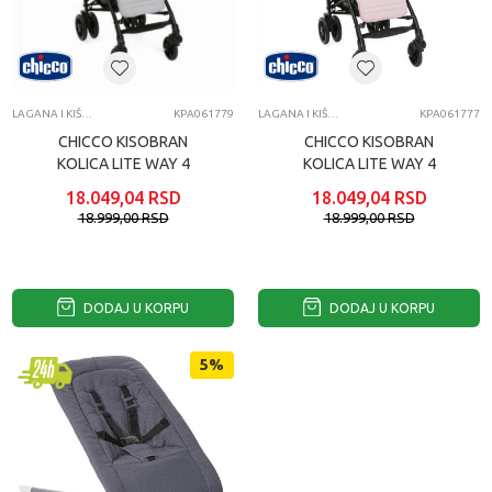
LAGANA I KIŠOBRAN KOLICA
KPA061779
LAGANA I KIŠOBRAN KOLICA
KPA061777
CHICCO KISOBRAN
CHICCO KISOBRAN
KOLICA LITE WAY 4
KOLICA LITE WAY 4
COMPLETE GREY
COMPLETE BLOSSOM
18.049,04
RSD
18.049,04
RSD
18.999,00
RSD
18.999,00
RSD
DODAJ U KORPU
DODAJ U KORPU
5
%