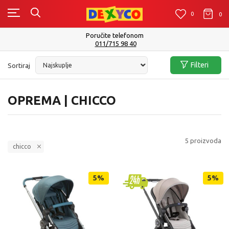
0
0
0
Poručite telefonom
011/715 98 40
Filteri
Sortiraj
OPREMA | CHICCO
5
proizvoda
chicco
5
%
5
%