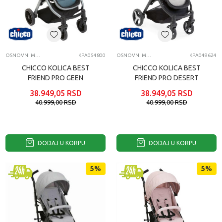
OSNOVNI MODELI KOLICA
KPA054800
OSNOVNI MODELI KOLICA
KPA049624
CHICCO KOLICA BEST
CHICCO KOLICA BEST
FRIEND PRO GEEN
FRIEND PRO DESERT
TAUPE
38.949,05
RSD
38.949,05
RSD
40.999,00
RSD
40.999,00
RSD
DODAJ U KORPU
DODAJ U KORPU
5
%
5
%