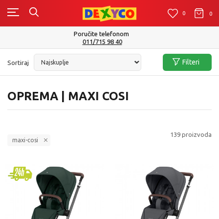
0
0
0
Isporuku možete očekivati u roku od 2 do 4 radna dana!
Pogledaj više
Filteri
Sortiraj
OPREMA | MAXI COSI
139
proizvoda
maxi-cosi