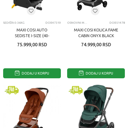
SEDIŠTA 0-36KG
DOR47319
OSNOVNI MODELI KOLICA
DOR51478
MAXI COSI AUTO
MAXI COSI KOLICA FAME
SEDISTE I-SIZE (40-
CABIN ONYX BLACK
150CM) EMERALD 360
75.999,00
RSD
74.999,00
RSD
PRO AUTENTIC BLACK
DODAJ U KORPU
DODAJ U KORPU