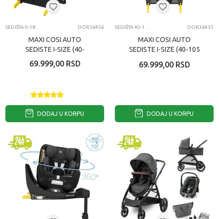
SEDIŠTA 0-18 KG
DOR36456
SEDIŠTA 40-105CM
DOR36455
MAXI COSI AUTO
MAXI COSI AUTO
SEDISTE I-SIZE (40-
SEDISTE I-SIZE (40-105
105CM) MICA PRO ECO
CM) MICA PRO ECO
69.999,00
RSD
69.999,00
RSD
COGNAC
AUTENTIC GRAPHITE
DODAJ U KORPU
DODAJ U KORPU