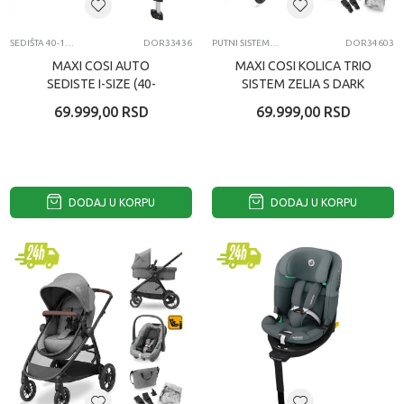
SEDIŠTA 40-105CM
DOR33436
PUTNI SISTEMI DUO I TRIO MODELI KOLICA
DOR34603
MAXI COSI AUTO
MAXI COSI KOLICA TRIO
SEDISTE I-SIZE (40-
SISTEM ZELIA S DARK
105CM) MICA PRO ECO
GREY
69.999,00
RSD
69.999,00
RSD
AUT BLACK
DODAJ U KORPU
DODAJ U KORPU