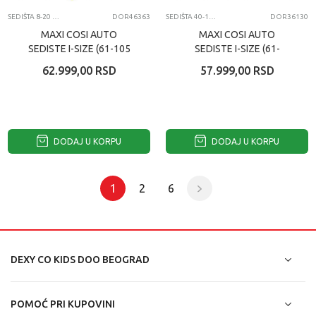
SEDIŠTA 8-20 KG
DOR46363
SEDIŠTA 40-105CM
DOR36130
MAXI COSI AUTO
MAXI COSI AUTO
SEDISTE I-SIZE (61-105
SEDISTE I-SIZE (61-
CM) MICA 360 S TONAL
105CM) MICA ECO AUT
62.999,00
RSD
57.999,00
RSD
BLACK
GREY
DODAJ U KORPU
DODAJ U KORPU
1
2
6
DEXY CO KIDS DOO BEOGRAD
POMOĆ PRI KUPOVINI