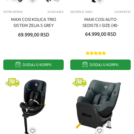
PUTNI SISTEMI DUO I TRIO MODELI KOLICA
DOR34602
SEDIŠTA 0-36KG
DOR44030
MAXI COSI KOLICA TRIO
MAXI COSI AUTO
SISTEM ZELIA S GREY
SEDISTE I-SIZE (40-
150CM) EMERALD 360 S
64.999,00
RSD
69.999,00
RSD
TONAL GRAPHITE
DODAJ U KORPU
DODAJ U KORPU