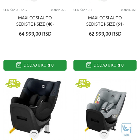
SEDIŠTA 0-36KG
DOR44029
SEDIŠTA 40-105CM
DOR46364
MAXI COSI AUTO
MAXI COSI AUTO
SEDISTE I-SIZE (40-
SEDISTE I-SIZE (61-
150CM) EMERALD 360 S
105CM) MICA 360 S
64.999,00
RSD
62.999,00
RSD
TONAL BLACK
TONAL GRAPHITE
DODAJ U KORPU
DODAJ U KORPU