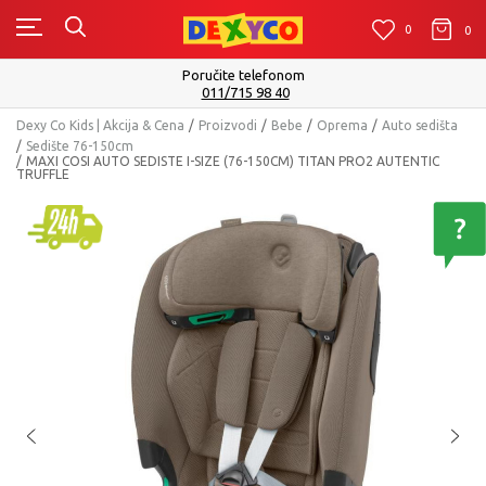
0
0
0
Isporuku možete očekivati u roku od 2 do 4 radna dana!
Pogledaj više
Dexy Co Kids | Akcija & Cena
Proizvodi
Bebe
Oprema
Auto sedišta
Sedište 76-150cm
MAXI COSI AUTO SEDISTE I-SIZE (76-150CM) TITAN PRO2 AUTENTIC
TRUFFLE