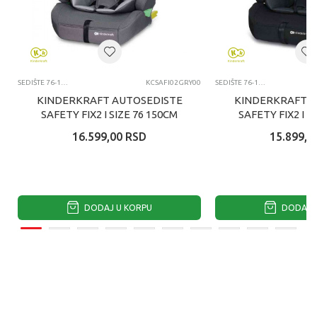
SEDIŠTE 76-150CM
KCSAFI02GRY00
SEDIŠTE 76-150CM
KINDERKRAFT AUTOSEDISTE
KINDERKRAFT A
SAFETY FIX2 I SIZE 76 150CM
SAFETY FIX2 I S
GREY
BLAC
16.599,00
RSD
15.899,0
DODAJ U KORPU
DODAJ U