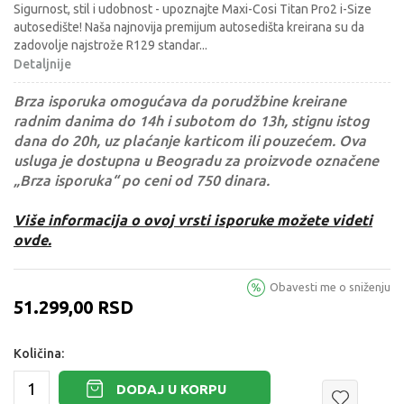
Sigurnost, stil i udobnost - upoznajte Maxi-Cosi Titan Pro2 i-Size
autosedište! Naša najnovija premijum autosedišta kreirana su da
zadovolje najstrože R129 standar
...
Detaljnije
Brza isporuka omogućava da porudžbine kreirane
radnim danima do 14h i subotom do 13h, stignu istog
dana do 20h, uz plaćanje karticom ili pouzećem. Ova
usluga je dostupna u Beogradu za proizvode označene
„Brza isporuka“ po ceni od 750 dinara.
Više informacija o ovoj vrsti isporuke možete videti
ovde.
Obavesti me o sniženju
51.299,00
RSD
Količina:
DODAJ U KORPU