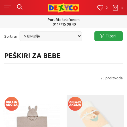
0
0
0
Isporuku možete očekivati u roku od 2 do 4 radna dana!
Pogledaj više
Filteri
Sortiraj
PEŠKIRI ZA BEBE
23
proizvoda