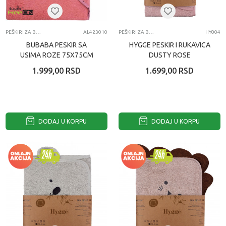
PEŠKIRI ZA BEBE
AL423010
PEŠKIRI ZA BEBE
HY004
BUBABA PESKIR SA
HYGGE PESKIR I RUKAVICA
USIMA ROZE 75X75CM
DUSTY ROSE
1.999,00
RSD
1.699,00
RSD
DODAJ U KORPU
DODAJ U KORPU