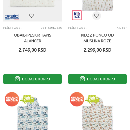
PEŠKIRI ZA BEBE
0711669K0836
PEŠKIRI ZA BEBE
KID187
OBAIBI PESKIR TAPIS
KIDZZ PONCO OD
ALANGER
MUSLINA ROZE
2.749,00
RSD
2.299,00
RSD
DODAJ U KORPU
DODAJ U KORPU