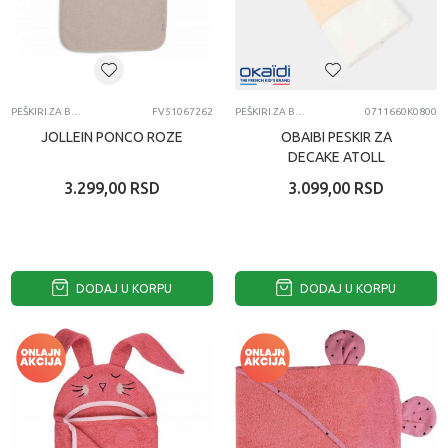
PEŠKIRI ZA BEBE
FV51067262
PEŠKIRI ZA BEBE
0711660K0800
JOLLEIN PONCO ROZE
OBAIBI PESKIR ZA
DECAKE ATOLL
3.299,00
RSD
3.099,00
RSD
DODAJ U KORPU
DODAJ U KORPU