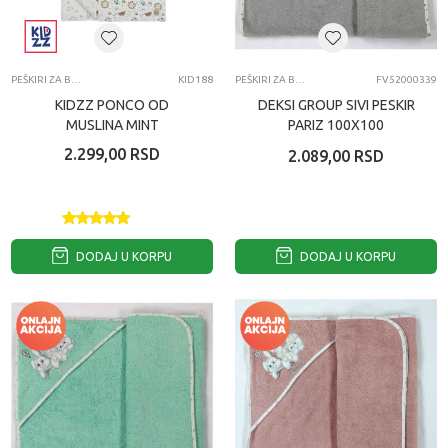
PEŠKIRI ZA BEBE
KID188
PEŠKIRI ZA BEBE
FV52000339
KIDZZ PONCO OD
DEKSI GROUP SIVI PESKIR
MUSLINA MINT
PARIZ 100X100
2.299,00
RSD
2.089,00
RSD
DODAJ U KORPU
DODAJ U KORPU