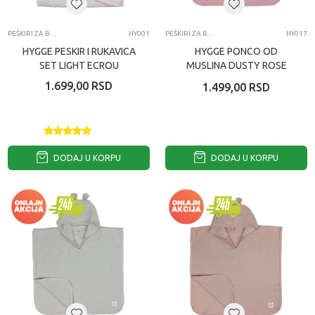
PEŠKIRI ZA BEBE
HY001
PEŠKIRI ZA BEBE
HY017
HYGGE PESKIR I RUKAVICA
HYGGE PONCO OD
SET LIGHT ECROU
MUSLINA DUSTY ROSE
1.699,00
RSD
1.499,00
RSD
DODAJ U KORPU
DODAJ U KORPU