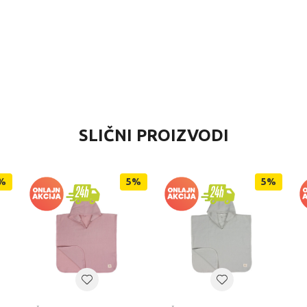
VREDNOST
SLIČNI PROIZVODI
Peškiri za bebe
Kidzz
%
5
%
5
%
6+ meseci
PESKIRI I BADEMANTILI