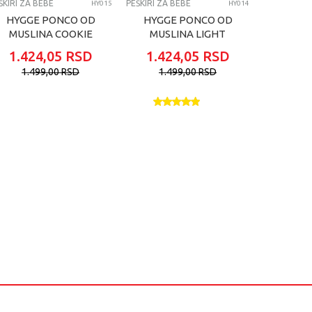
ŠKIRI ZA BEBE
PEŠKIRI ZA BEBE
PEŠKIRI ZA 
HY015
HY014
HYGGE PONCO OD
HYGGE PONCO OD
HYGG
MUSLINA COOKIE
MUSLINA LIGHT
RUKA
BEIGE
ECROU
1.424,05
RSD
1.424,05
RSD
1.61
1.499,00
RSD
1.499,00
RSD
1.6