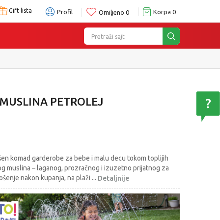
Gift lista
Profil
Korpa
0
Omiljeno
0
Pretraži sajt
 MUSLINA PETROLEJ
šen komad garderobe za bebe i malu decu tokom toplijih
g muslina – laganog, prozračnog i izuzetno prijatnog za
ošenje nakon kupanja, na plaži
...
Detaljnije