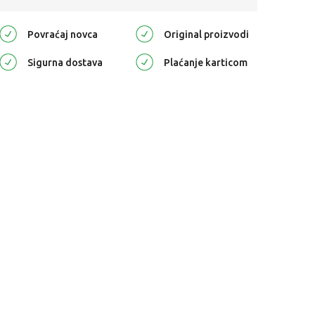
Povraćaj novca
Original proizvodi
Sigurna dostava
Plaćanje karticom