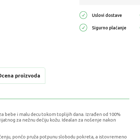
Uslovi dostave
Sigurno plaćanje
Ocena proizvoda
a bebe i malu decu tokom toplijih dana. Izrađen od 100%
ijatnog za nežnu dečiju kožu. Idealan za nošenje nakon
ačenju, pončo pruža potpunu slobodu pokreta, a istovremeno