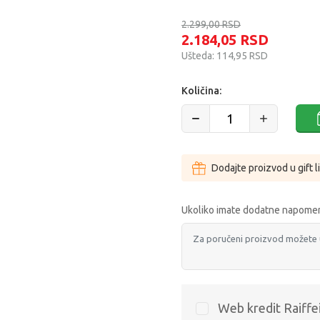
2.299,00
RSD
2.184,05
RSD
Ušteda:
114,95
RSD
Količina:
Dodajte proizvod u gift l
Ukoliko imate dodatne napomen
Web kredit Raiffe