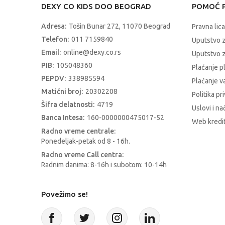
DEXY CO KIDS DOO BEOGRAD
POMOĆ P
Adresa:
Tošin Bunar 272, 11070 Beograd
Pravna lica
Telefon:
011 7159840
Uputstvo 
Email:
online@dexy.co.rs
Uputstvo z
PIB:
105048360
Plaćanje p
PEPDV:
338985594
Plaćanje 
Matični broj:
20302208
Politika pr
Šifra delatnosti:
4719
Uslovi i na
Banca Intesa:
160-0000000475017-52
Web kredit
Radno vreme centrale:
Ponedeljak-petak od 8 - 16h.
Radno vreme Call centra:
Radnim danima: 8-16h i subotom: 10-14h
Povežimo se!