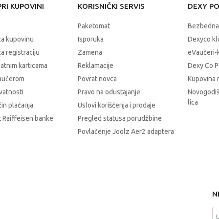
RI KUPOVINI
KORISNIČKI SERVIS
DEXY P
Paketomat
Bezbedna
za kupovinu
Isporuka
Dexyco klu
a registraciju
Zamena
eVaučeri-
latnim karticama
Reklamacije
Dexy Co P
vaučerom
Povrat novca
Kupovina 
ivatnosti
Pravo na odustajanje
Novogodiš
lica
čin plaćanja
Uslovi korišćenja i prodaje
 Raiffeisen banke
Pregled statusa porudžbine
Povlačenje Joolz Aer2 adaptera
N