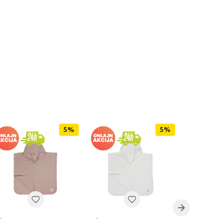
5
%
5
%