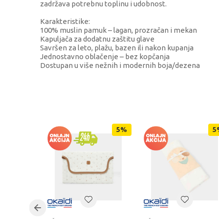
zadržava potrebnu toplinu i udobnost.
Karakteristike:
100% muslin pamuk – lagan, prozračan i mekan
Kapuljača za dodatnu zaštitu glave
Savršen za leto, plažu, bazen ili nakon kupanja
Jednostavno oblačenje – bez kopčanja
Dostupan u više nežnih i modernih boja/dezena
KARAKTERISTIKA
Kategorija
Brend
5
%
5
Uzrast
Kategorija