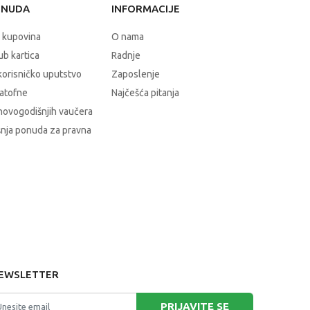
ONUDA
INFORMACIJE
 kupovina
O nama
b kartica
Radnje
korisničko uputstvo
Zaposlenje
atofne
Najčešća pitanja
novogodišnjih vaučera
nja ponuda za pravna
EWSLETTER
PRIJAVITE SE