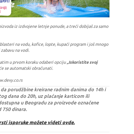
oizvoda iz izdvojene letnje ponude, a treći dobijaš za samo
, blasteri na vodu, kofice, lopte, kupaći program i još mnogo
 zabavu na vodi.
 zatim u prvom koraku odaberi opciju
„Iskoristite svoj
e se automatski obračunati.
w.dexy.co.rs
da porudžbine kreirane radnim danima do 14h i
og dana do 20h, uz plaćanje karticom ili
dostupna u Beogradu za proizvode označene
d 750 dinara.
rsti isporuke možete videti ovde.