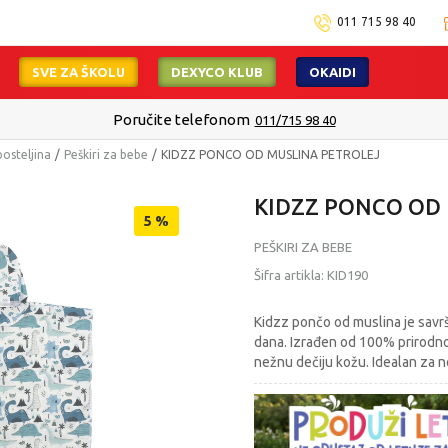
011 715 98 40
SVE ZA ŠKOLU
DEXYCO KLUB
OKAIDI
Poručite telefonom
011/715 98 40
posteljina
Peškiri za bebe
KIDZZ PONCO OD MUSLINA PETROLEJ
KIDZZ PONCO OD
5
%
PEŠKIRI ZA BEBE
Šifra artikla:
KID190
Kidzz pončo od muslina je savr
dana. Izrađen od 100% prirodno
nežnu dečiju kožu. Idealan za n