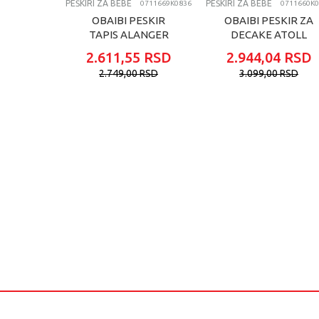
PEŠKIRI ZA BEBE
PEŠKIRI ZA BEBE
0711669K0836
0711660K0
OBAIBI PESKIR
OBAIBI PESKIR ZA
TAPIS ALANGER
DECAKE ATOLL
2.611,55
RSD
2.944,04
RSD
2.749,00
RSD
3.099,00
RSD