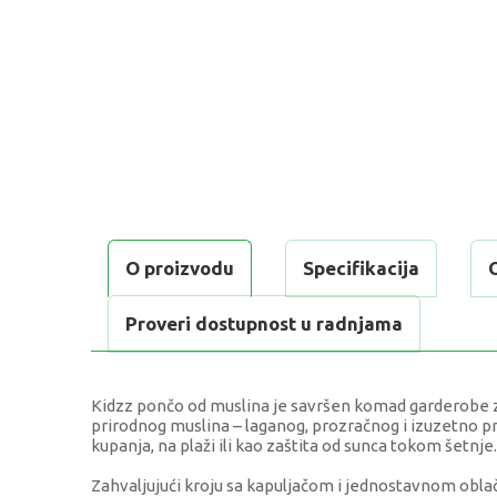
O proizvodu
Specifikacija
Proveri dostupnost u radnjama
Kidzz pončo od muslina je savršen komad garderobe z
prirodnog muslina – laganog, prozračnog i izuzetno pr
kupanja, na plaži ili kao zaštita od sunca tokom šetnje.
Zahvaljujući kroju sa kapuljačom i jednostavnom obl