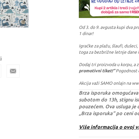
Od 3. do 9. avgusta kupi dva pr
1 dinar!
Igračke za plažu, šlaufi, dušeci
toga za bezbrižne letnje dane i
i
Dodaj tri proizvoda u korpu, a
promotivni tiket!“
Pogodnost ć
Akcija važi SAMO onlajn na ww
Brza isporuka omogućava 
subotom do 13h, stignu ist
pouzećem. Ova usluga je 
„Brza isporuka“ po ceni o
Više informacija o ovoj v