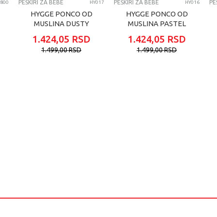
PEŠKIRI ZA BEBE
PEŠKIRI ZA BEBE
PE
800
HY017
HY016
HYGGE PONCO OD
HYGGE PONCO OD
MUSLINA DUSTY
MUSLINA PASTEL
ROSE
GREEN
1.424,05
RSD
1.424,05
RSD
1.499,00
RSD
1.499,00
RSD