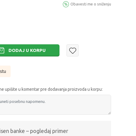
Obavesti me o sniženju
DODAJ U KORPU
istu
e upišite u komentar pre dodavanja proizvoda u korpu:
isen banke – pogledaj primer