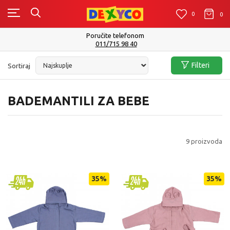
0
0
0
Poručite telefonom
011/715 98 40
Filteri
Sortiraj
BADEMANTILI ZA BEBE
9
proizvoda
35
%
35
%