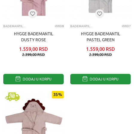
BADEMANTILI ZA BEBE
HY008
BADEMANTILI ZA BEBE
HY007
HYGGE BADEMANTIL
HYGGE BADEMANTIL
DUSTY ROSE
PASTEL GREEN
1.559,00
RSD
1.559,00
RSD
2.399,00
RSD
2.399,00
RSD
DODAJ U KORPU
DODAJ U KORPU
35
%