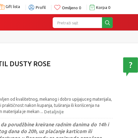
Gift lista
Profil
Korpa
0
Omiljeno
0
Pretraži sajt
IL DUSTY ROSE
ljen od kvalitetnog, mekanog i dobro upijajuceg materijala,
praktičnost nakon kupanja, tuširanja ili korišcenja na
an materijala je mekan
...
Detaljnije
da porudžbine kreirane radnim danima do 14h i
og dana do 20h, uz plaćanje karticom ili