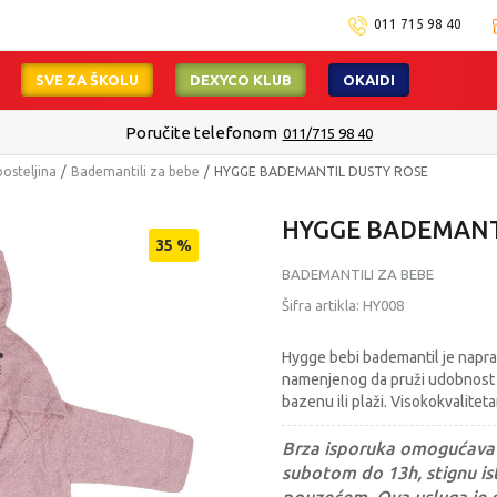
011 715 98 40
SVE ZA ŠKOLU
DEXYCO KLUB
OKAIDI
Poručite telefonom
011/715 98 40
posteljina
Bademantili za bebe
HYGGE BADEMANTIL DUSTY ROSE
HYGGE BADEMANT
35
%
BADEMANTILI ZA BEBE
Šifra artikla:
HY008
Hygge bebi bademantil je naprav
namenjenog da pruži udobnost i 
bazenu ili plaži. Visokokvalitet
Brza isporuka omogućava 
subotom do 13h, stignu ist