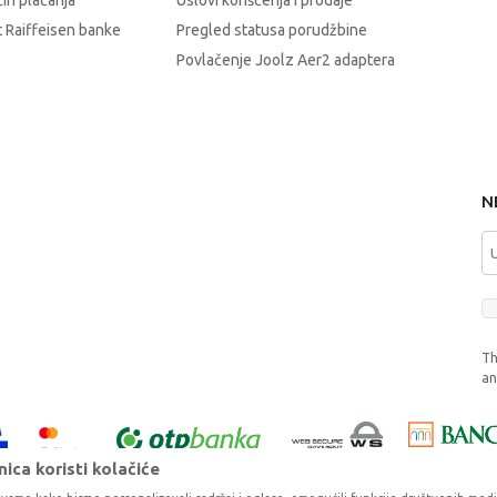
čin plaćanja
Uslovi korišćenja i prodaje
 Raiffeisen banke
Pregled statusa porudžbine
Povlačenje Joolz Aer2 adaptera
N
Th
a
ica koristi kolačiće