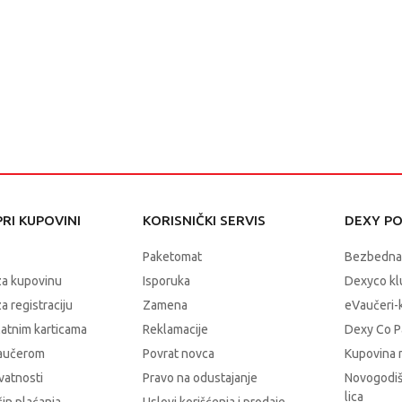
RI KUPOVINI
KORISNIČKI SERVIS
DEXY P
Paketomat
Bezbedna
za kupovinu
Isporuka
Dexyco klu
a registraciju
Zamena
eVaučeri-
latnim karticama
Reklamacije
Dexy Co P
vaučerom
Povrat novca
Kupovina 
ivatnosti
Pravo na odustajanje
Novogodiš
lica