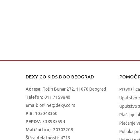
DEXY CO KIDS DOO BEOGRAD
POMOĆ P
Adresa:
Tošin Bunar 272, 11070 Beograd
Pravna lica
Telefon:
011 7159840
Uputstvo 
Email:
online@dexy.co.rs
Uputstvo z
PIB:
105048360
Plaćanje p
PEPDV:
338985594
Plaćanje 
Matični broj:
20302208
Politika pr
Šifra delatnosti:
4719