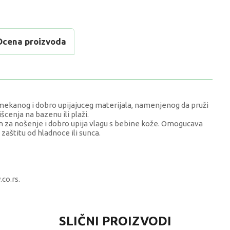
Ocena proizvoda
mekanog i dobro upijajuceg materijala, namenjenog da pruži
šcenja na bazenu ili plaži.
n za nošenje i dobro upija vlagu s bebine kože. Omogucava
 zaštitu od hladnoce ili sunca.
co.rs.
VREDNOST
SLIČNI PROIZVODI
Bademantili za bebe