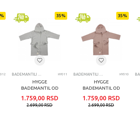
HYGGE
%
35
%
35
%
univerzalno
0-36 meseci
BADEMANTILI ZA BEBE
BADEMANTILI ZA BEBE
BADEMANTILI ZA BEBE
012
HY011
HY010
HYGGE
HYGGE
BADEMANTIL OD
BADEMANTIL OD
MUSLINA PASTEL
MUSLINA COOKIE
1.759,00
RSD
1.759,00
RSD
GREEN
BEIGE
2.699,00
RSD
2.699,00
RSD