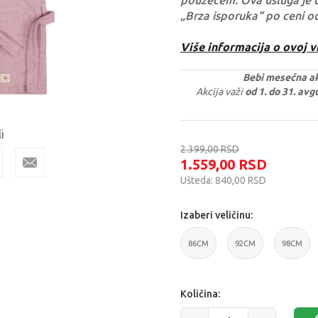
pouzećem. Ova usluga je 
„Brza isporuka“ po ceni o
Više informacija o ovoj v
Bebi mesečna ak
Akcija važi
od 1. do 31. av
i
2.399,00
RSD
1.559,00
RSD
Ušteda:
840,00
RSD
Izaberi veličinu:
86CM
92CM
98CM
86CM
92CM
98CM
Količina: