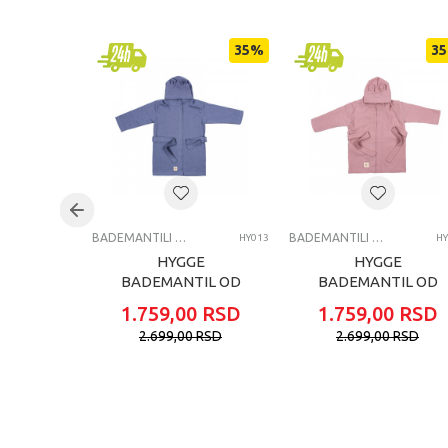
Brend
35
%
35
Pol
Uzrast
Kategorija
BADEMANTILI ZA BEBE
BADEMANTILI ZA BEBE
HY013
HY
HYGGE
HYGGE
BADEMANTIL OD
BADEMANTIL OD
MUSLINA INDIGO
MUSLINA DUSTY
1.759,00
RSD
1.759,00
RSD
BLUE
ROSE
2.699,00
RSD
2.699,00
RSD