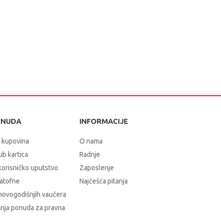
ONUDA
INFORMACIJE
 kupovina
O nama
b kartica
Radnje
korisničko uputstvo
Zaposlenje
atofne
Najčešća pitanja
novogodišnjih vaučera
nja ponuda za pravna