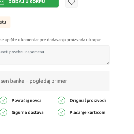
DODAJ U KORPU
istu
e upišite u komentar pre dodavanja proizvoda u korpu:
isen banke – pogledaj primer
Povraćaj novca
Original proizvodi
Sigurna dostava
Plaćanje karticom