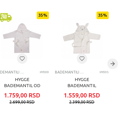
35
%
35
%
BADEMANTILI ZA BEBE
BADEMANTILI ZA BEBE
HY009
HY005
HYGGE
HYGGE
BADEMANTIL OD
BADEMANTIL
BAD
MUSLINA LIGHT
LIGHT ECROU
PAS
1.759,00
RSD
1.559,00
RSD
1.55
ECROU
2.699,00
RSD
2.399,00
RSD
2.3