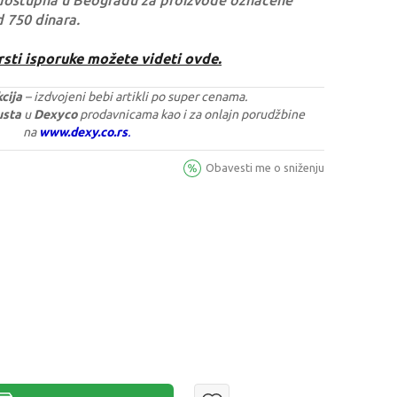
dostupna u Beogradu za proizvode označene
d 750 dinara.
rsti isporuke možete videti ovde.
cija
– izdvojeni bebi artikli po super cenama.
gusta
u
Dexyco
prodavnicama kao i za onlajn porudžbine
na
www.dexy.co.rs
.
Obavesti me o sniženju