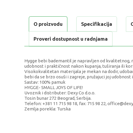
O proizvodu
Specifikacija
Proveri dostupnost u radnjama
Hygge bebi bademantil je napravljen od kvalitetnog, 
udobnost i praktičnost nakon kupanja, tuširanja ili kori
Visokokvalitetan materijala je mekan na dodir, udoba
bebi da se brzo osuši i zagreje, pružajuci joj udobnost i
Sastav: 100% pamuk
HYGGE- SMALL JOYS OF LIFE!
Uvoznik i distributer: Dexy Co d.o.o.
Tosin bunar 272 Beograd, Serbija.
Telefon: +381 11 715 98 18, fax: 715 98 22, office@dexy.
Zemlja porekla: Turska
KARAKTERISTIKA
Kategorija