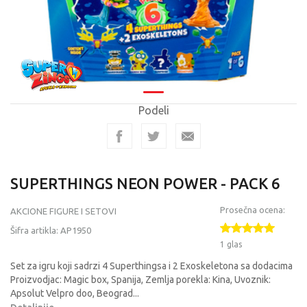
Podeli
SUPERTHINGS NEON POWER - PACK 6
Prosečna ocena:
AKCIONE FIGURE I SETOVI
Šifra artikla:
AP1950
1 glas
Set za igru koji sadrzi 4 Superthingsa i 2 Exoskeletona sa dodacima
Proizvodjac: Magic box, Spanija, Zemlja porekla: Kina, Uvoznik:
Apsolut Velpro doo, Beograd
...