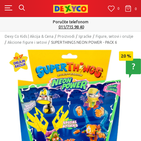
0
0
0
Poručite telefonom
011/715 98 40
Dexy Co Kids | Akcija & Cena
Proizvodi
Igračke
Figure, setovi i oružje
Akcione figure i setovi
SUPERTHINGS NEON POWER - PACK 6
20
%