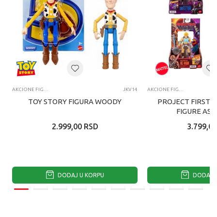
AKCIONE FIGURE I SETOVI
JKV14
AKCIONE FIGURE I SETOVI
TOY STORY FIGURA WOODY
PROJECT FIRST 
FIGURE AS
2.999,00
RSD
3.799,00
DODAJ U KORPU
DODAJ U