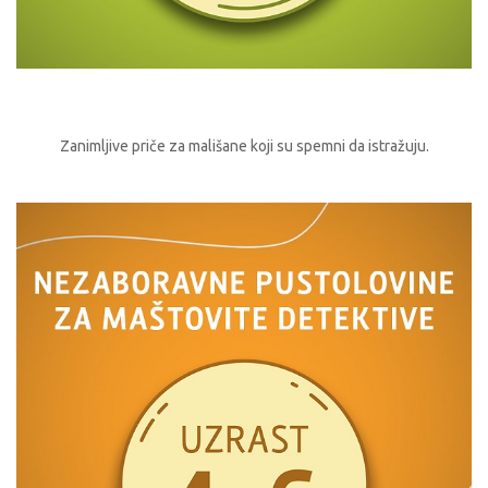
Zanimljive priče za mališane koji su spemni da istražuju.