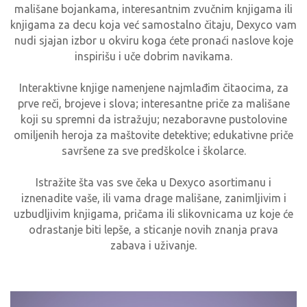
mališane bojankama, interesantnim zvučnim knjigama ili
knjigama za decu koja već samostalno čitaju, Dexyco vam
nudi sjajan izbor u okviru koga ćete pronaći naslove koje
inspirišu i uče dobrim navikama.
Interaktivne knjige namenjene najmlađim čitaocima, za
prve reči, brojeve i slova; interesantne priče za mališane
koji su spremni da istražuju; nezaboravne pustolovine
omiljenih heroja za maštovite detektive; edukativne priče
savršene za sve predškolce i školarce.
Istražite šta vas sve čeka u Dexyco asortimanu i
iznenadite vaše, ili vama drage mališane, zanimljivim i
uzbudljivim knjigama, pričama ili slikovnicama uz koje će
odrastanje biti lepše, a sticanje novih znanja prava
zabava i uživanje.