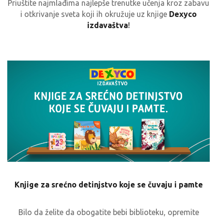
Priuštite najmlađima najlepše trenutke učenja kroz zabavu
i otkrivanje sveta koji ih okružuje uz knjige
Dexyco
izdavaštva
!
Knjige za srećno detinjstvo koje se čuvaju i pamte
Bilo da želite da obogatite bebi biblioteku, opremite