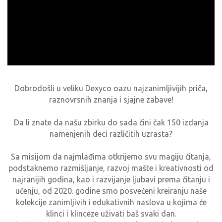
Dobrodošli u veliku Dexyco oazu najzanimljivijih priča,
raznovrsnih znanja i sjajne zabave!
Da li znate da našu zbirku do sada čini čak 150 izdanja
namenjenih deci različitih uzrasta?
Sa misijom da najmlađima otkrijemo svu magiju čitanja,
podstaknemo razmišljanje, razvoj mašte i kreativnosti od
najranijih godina, kao i razvijanje ljubavi prema čitanju i
učenju, od 2020. godine smo posvećeni kreiranju naše
kolekcije zanimljivih i edukativnih naslova u kojima će
klinci i klinceze uživati baš svaki dan.