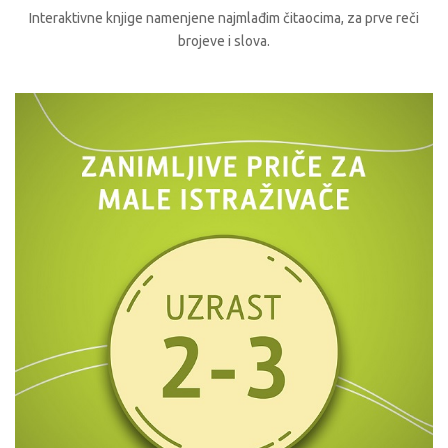
Interaktivne knjige namenjene najmlađim čitaocima, za prve reči
brojeve i slova.