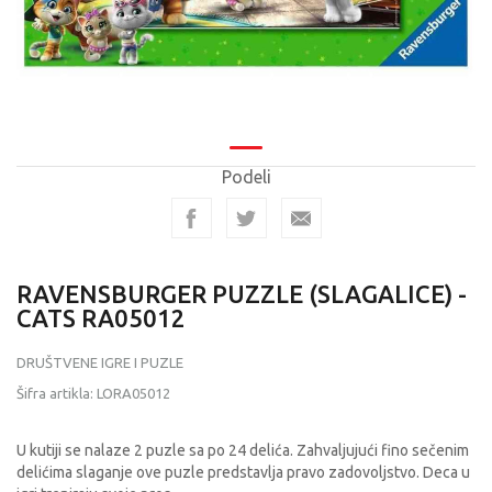
Podeli
RAVENSBURGER PUZZLE (SLAGALICE) -
CATS RA05012
DRUŠTVENE IGRE I PUZLE
Šifra artikla:
LORA05012
U kutiji se nalaze 2 puzle sa po 24 delića. Zahvaljujući fino sečenim
delićima slaganje ove puzle predstavlja pravo zadovoljstvo. Deca u