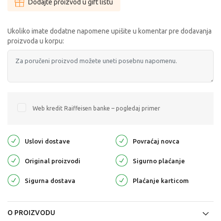
Dodajte proizvod u gift listu
Ukoliko imate dodatne napomene upišite u komentar pre dodavanja
proizvoda u korpu:
Web kredit Raiffeisen banke – pogledaj primer
Uslovi dostave
Povraćaj novca
Original proizvodi
Sigurno plaćanje
Sigurna dostava
Plaćanje karticom
O PROIZVODU