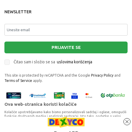
NEWSLETTER
PRIJAVITE SE
Čitao sam i složio se sa
uslovima korišćenja
This site is protected by reCAPTCHA and the Google
Privacy Policy
and
Terms of Service
apply.
Ova web-stranica koristi kolačiće
Kolačiće upotrebljavamo kako bismo personalizovali sadržaj i oglase, omogućili
funkcije društvenih medija i analizirali saobraćaj. Isto tako, podatke o vašoj
upotrebi naše web-lokacije delimo s partnerima za društvene medije,
oglašavanje i analizu, a oni ih mogu kombinovati s drugim podacima koje ste im
RAVENSBURGER PUZZLE (SLAGALICE) - CATS
pružili ili koje su prikupili dok ste upotrebljavali njihove usluge. Nastavkom
Proizvode na sajtu nastojimo da opišemo što je preciznije moguće, ali ne