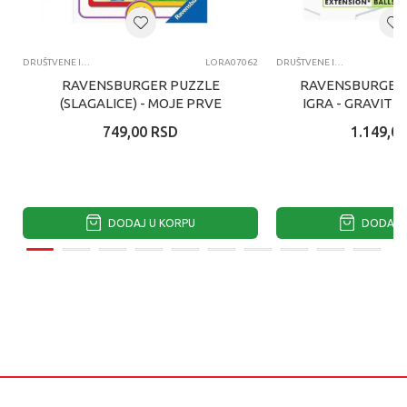
DRUŠTVENE IGRE I PUZLE
LORA07062
DRUŠTVENE IGRE I PUZLE
RAVENSBURGER PUZZLE
RAVENSBURGER
(SLAGALICE) - MOJE PRVE
IGRA - GRAVIT
PUZZLE, 3 U 1, PAS, ZEC, MACKA
SPIN
749,00
RSD
1.149,00
DODAJ U KORPU
DODAJ U