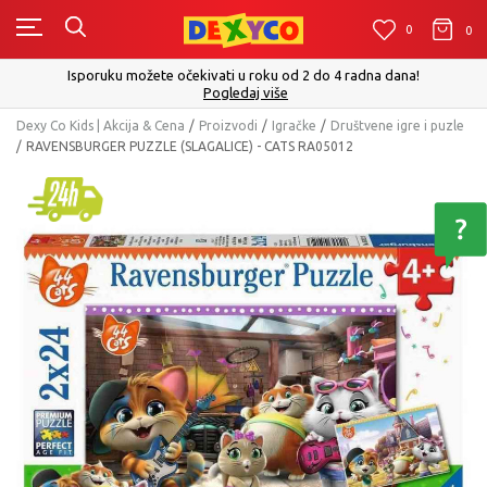
0
0
0
Isporuku možete očekivati u roku od 2 do 4 radna dana!
Pogledaj više
Dexy Co Kids | Akcija & Cena
Proizvodi
Igračke
Društvene igre i puzle
RAVENSBURGER PUZZLE (SLAGALICE) - CATS RA05012