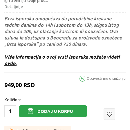
igri treniraju svoje pros
...
Detaljnije
Brza isporuka omogućava da porudžbine kreirane
radnim danima do 14h i subotom do 13h, stignu istog
dana do 20h, uz plaćanje karticom ili pouzećem. Ova
usluga je dostupna u Beogradu za proizvode označene
„Brza isporuka“ po ceni od 750 dinara.
Više informacija o ovoj vrsti isporuke možete videti
ovde.
Obavesti me o sniženju
949,00
RSD
Količina:
DODAJ U KORPU