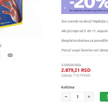
Sve zvezde na akciji! Najbolje 
Akcija traje od 5. do 11. avgust
Besplatna dostava za porudžbi
i
Poruči svoje favorite već danas
3.599,00
RSD
2.879,21
RSD
Ušteda:
719,79
RSD
Količina: