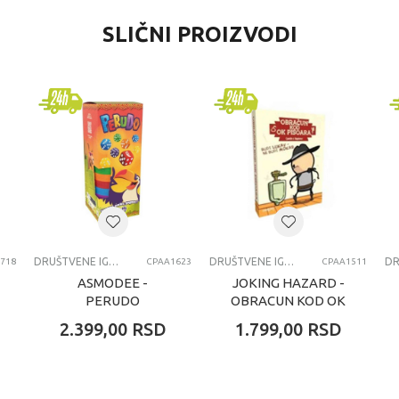
VREDNOST
SLIČNI PROIZVODI
Društvene igre
Asmodee
univerzalno
7-8 godina
DRUŠTVENE IGRE
DRUŠTVENE IGRE
DRUŠTVENE IGRE
718
CPAA1623
CPAA1511
ASMODEE -
JOKING HAZARD -
PERUDO
OBRACUN KOD OK
PISOARA
2.399,00
RSD
1.799,00
RSD