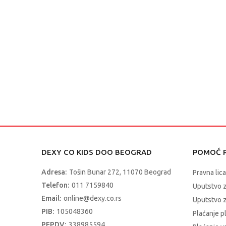
DEXY CO KIDS DOO BEOGRAD
POMOĆ P
Adresa:
Tošin Bunar 272, 11070 Beograd
Pravna lica
Telefon:
011 7159840
Uputstvo 
Email:
online@dexy.co.rs
Uputstvo z
PIB:
105048360
Plaćanje p
PEPDV:
338985594