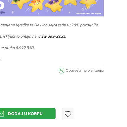
ocenjene igračke sa Dexyco sajta sada su 20% povoljnije.
a, isključivo onlajn na
www.dexy.co.rs
.
ne preko 4.999 RSD.
!
Obavesti me o sniženju
DODAJ U KORPU