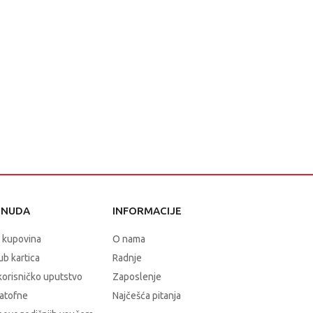
ONUDA
INFORMACIJE
 kupovina
O nama
b kartica
Radnje
korisničko uputstvo
Zaposlenje
atofne
Najčešća pitanja