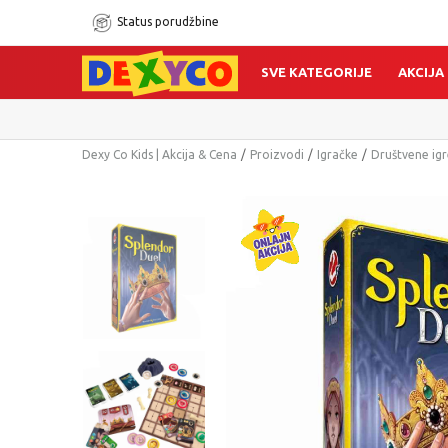
Status porudžbine
SVE KATEGORIJE
AKCIJA
Dexy Co Kids | Akcija & Cena
Proizvodi
Igračke
Društvene igr