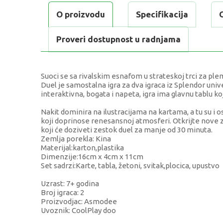
O proizvodu
Specifikacija
Proveri dostupnost u radnjama
Suoci se sa rivalskim esnafom u strateskoj trci za ple
Duel je samostalna igra za dva igraca iz Splendor univ
interaktivna, bogata i napeta, igra ima glavnu tablu ko
Nakit dominira na ilustracijama na kartama, a tu su i 
koji doprinose renesansnoj atmosferi. Otkrijte nove z
koji će doziveti zestok duel za manje od 30 minuta.
Zemlja porekla: Kina
Materijal:karton,plastika
Dimenzije:16cm x 4cm x 11cm
Set sadrzi:Karte, tabla, žetoni, svitak,plocica, upustvo
Uzrast: 7+ godina
Broj igraca: 2
Proizvodjac: Asmodee
Uvoznik: CoolPlay doo