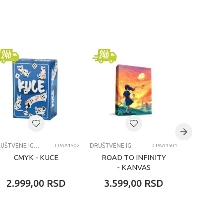
DRUŠTVENE IGRE
DRUŠTVENE IGRE
CPAA1502
CPAA1501
CMYK - KUCE
ROAD TO INFINITY
AS
- KANVAS
P
2.999,00
RSD
3.599,00
RSD
3.99