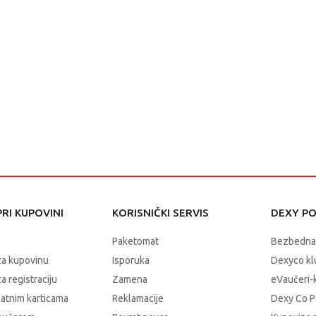
RI KUPOVINI
KORISNIČKI SERVIS
DEXY P
Paketomat
Bezbedna
za kupovinu
Isporuka
Dexyco klu
a registraciju
Zamena
eVaučeri-
latnim karticama
Reklamacije
Dexy Co P