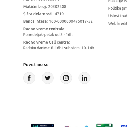
Plaćanje 
Matični broj:
20302208
Politika pr
Šifra delatnosti:
4719
Uslovi i na
Banca Intesa:
160-0000000475017-52
Web kredit
Radno vreme centrale:
Ponedeljak-petak od 8 - 16h.
Radno vreme Call centra:
Radnim danima: 8-16h i subotom: 10-14h
Povežimo se!