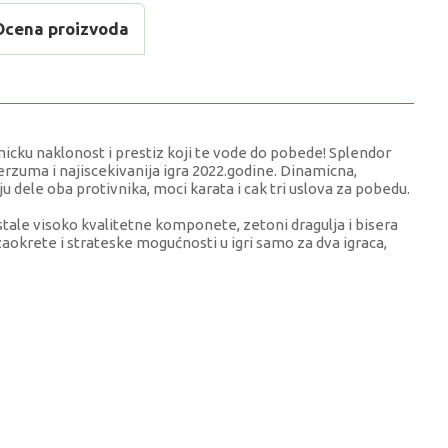
Ocena proizvoda
micku naklonost i prestiz koji te vode do pobede! Splendor
erzuma i najiscekivanija igra 2022.godine. Dinamicna,
ju dele oba protivnika, moci karata i cak tri uslova za pobedu.
ostale visoko kvalitetne komponete, zetoni dragulja i bisera
aokrete i strateske mogućnosti u igri samo za dva igraca,