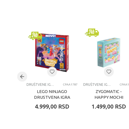
KARAKTERISTIKA
Kategorija
Brend
Pol
Uzrast
Kategorija
DRUŠTVENE IGRE
DRUŠTVENE IGRE
CPAA1787
CPAA1
LEGO NINJAGO
ZYGOMATIC -
DRUSTVENA IGRA
HAPPY MOCHI
4.999,00
RSD
1.499,00
RSD