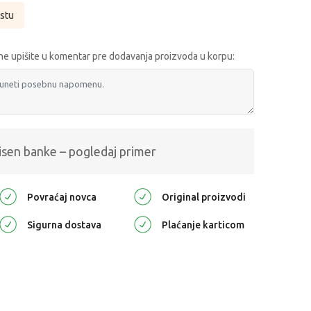
istu
e upišite u komentar pre dodavanja proizvoda u korpu:
isen banke – pogledaj primer
Povraćaj novca
Original proizvodi
Sigurna dostava
Plaćanje karticom