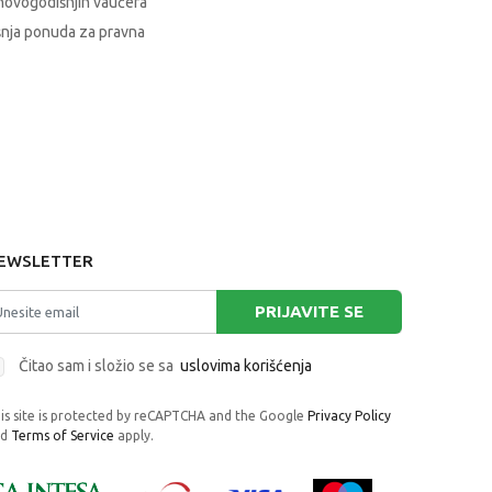
novogodišnjih vaučera
nja ponuda za pravna
EWSLETTER
PRIJAVITE SE
Čitao sam i složio se sa
uslovima korišćenja
is site is protected by reCAPTCHA and the Google
Privacy Policy
nd
Terms of Service
apply.