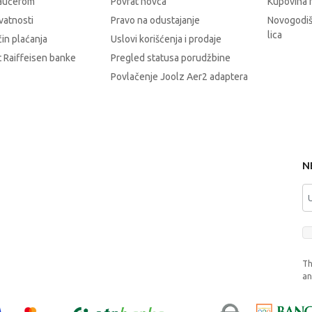
vaučerom
Povrat novca
Kupovina 
ivatnosti
Pravo na odustajanje
Novogodiš
lica
čin plaćanja
Uslovi korišćenja i prodaje
 Raiffeisen banke
Pregled statusa porudžbine
Povlačenje Joolz Aer2 adaptera
N
Th
a