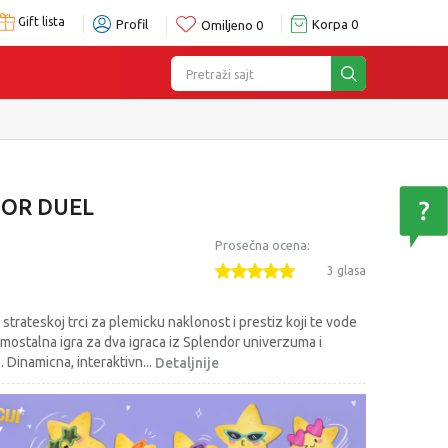
Gift lista
Profil
Korpa
0
Omiljeno
0
Pretraži sajt
OR DUEL
Prosečna ocena:
3 glasa
strateskoj trci za plemicku naklonost i prestiz koji te vode
mostalna igra za dva igraca iz Splendor univerzuma i
. Dinamicna, interaktivn
...
Detaljnije