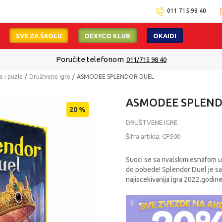
011 715 98 40
SVE ZA ŠKOLU
DEXYCO KLUB
OKAIDI
Poručite telefonom
011/715 98 40
e i puzle
Društvene igre
ASMODEE SPLENDOR DUEL
ASMODEE SPLEND
20
%
DRUŠTVENE IGRE
Šifra artikla:
CP500
Suoci se sa rivalskim esnafom u 
do pobede! Splendor Duel je sa
najiscekivanija igra 2022.godine