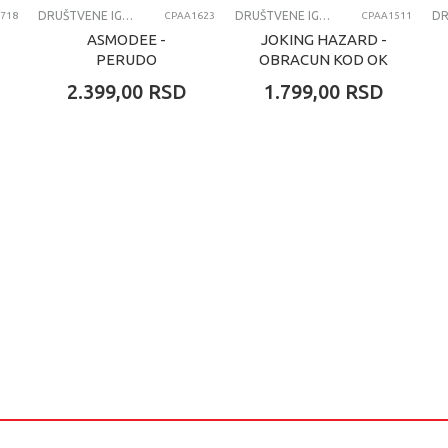
DRUŠTVENE IGRE
DRUŠTVENE IGRE
718
CPAA1623
CPAA1511
ASMODEE -
JOKING HAZARD -
PERUDO
OBRACUN KOD OK
PISOARA
2.399,00
RSD
1.799,00
RSD