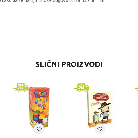
tako da se na njih moze odgovoriti sa "DA" ili "NE" i
VREDNOST
SLIČNI PROIZVODI
Društvene igre
Winning moves
univerzalno
8+ godina
DRUŠTVENE IGRE