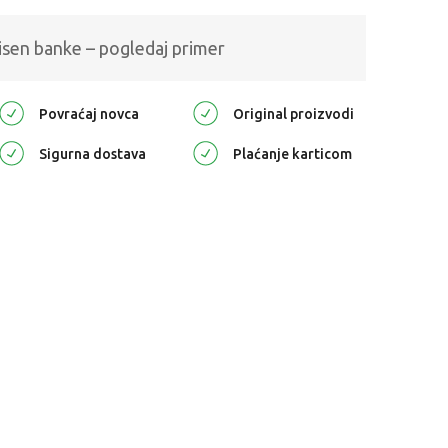
isen banke – pogledaj primer
Povraćaj novca
Original proizvodi
Sigurna dostava
Plaćanje karticom