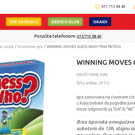
011 715 98 40
SVE ZA ŠKOLU
DEXYCO KLUB
OKAIDI
Poručite telefonom
011/715 98 40
e i puzle
Društvene igre
WINNING MOVES GUESS WHO? PAW PATROL
WINNING MOVES 
DRUŠTVENE IGRE
Šifra artikla:
CP712
Igra zasnovana na čuvenom crtan
u kojoj trebate da pogodite juna
moze odgovoriti sa "DA" ili "NE" 
Brza isporuka omogućava 
subotom do 13h, stignu ist