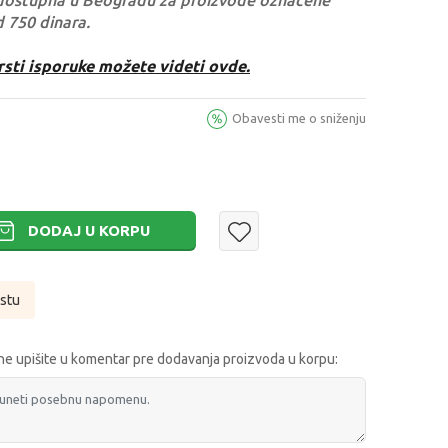
dostupna u Beogradu za proizvode označene
d 750 dinara.
rsti isporuke možete videti ovde.
Obavesti me o sniženju
DODAJ U KORPU
istu
e upišite u komentar pre dodavanja proizvoda u korpu: