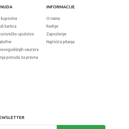
ONUDA
INFORMACIJE
 kupovina
O nama
b kartica
Radnje
korisničko uputstvo
Zaposlenje
atofne
Najčešća pitanja
novogodišnjih vaučera
nja ponuda za pravna
EWSLETTER