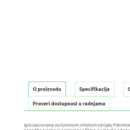
O proizvodu
Specifikacija
Proveri dostupnost u radnjama
Igra zasnovana na čuvenom crtanom serijalu Patrolne š