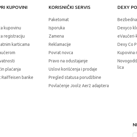
RI KUPOVINI
KORISNIČKI SERVIS
DEXY P
Paketomat
Bezbedna
za kupovinu
Isporuka
Dexyco klu
a registraciju
Zamena
eVaučeri-
latnim karticama
Reklamacije
Dexy Co P
vaučerom
Povrat novca
Kupovina 
ivatnosti
Pravo na odustajanje
Novogodiš
lica
čin plaćanja
Uslovi korišćenja i prodaje
 Raiffeisen banke
Pregled statusa porudžbine
Povlačenje Joolz Aer2 adaptera
N