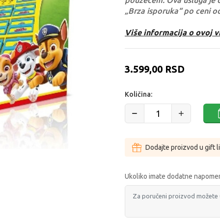
pouzećem. Ova usluga je 
„Brza isporuka“ po ceni o
Više informacija o ovoj v
3.599,00
RSD
Količina:
Dodajte proizvod u gift l
Ukoliko imate dodatne napomen