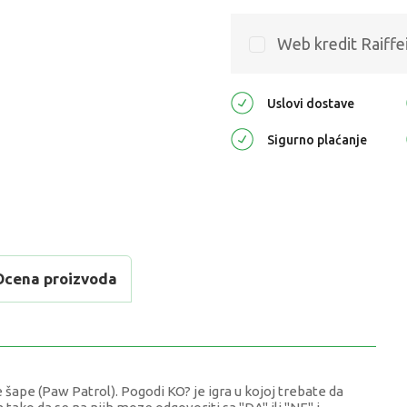
Web kredit Raiffe
Uslovi dostave
Sigurno plaćanje
Ocena proizvoda
ape (Paw Patrol). Pogodi KO? je igra u kojoj trebate da