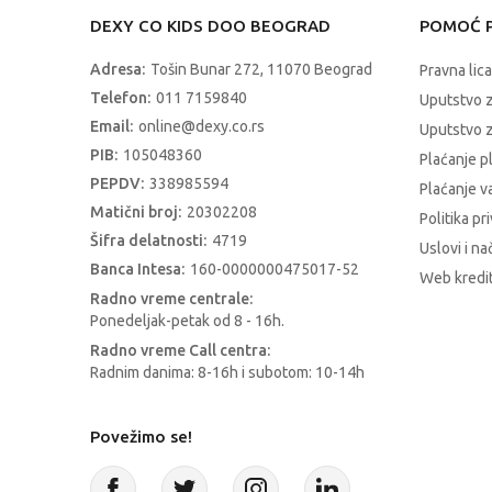
DEXY CO KIDS DOO BEOGRAD
POMOĆ P
Adresa:
Tošin Bunar 272, 11070 Beograd
Pravna lica
Telefon:
011 7159840
Uputstvo 
Email:
online@dexy.co.rs
Uputstvo z
PIB:
105048360
Plaćanje p
PEPDV:
338985594
Plaćanje 
Matični broj:
20302208
Politika pr
Šifra delatnosti:
4719
Uslovi i na
Banca Intesa:
160-0000000475017-52
Web kredit
Radno vreme centrale:
Ponedeljak-petak od 8 - 16h.
Radno vreme Call centra:
Radnim danima: 8-16h i subotom: 10-14h
Povežimo se!