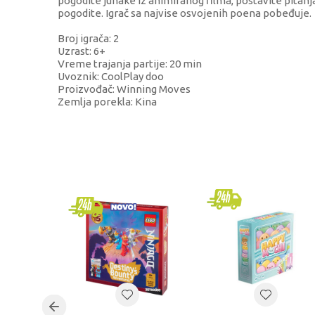
pogodite junake iz animiranog filma, postavite pitanja 
pogodite. Igrač sa najvise osvojenih poena pobeđuje.
Broj igrača: 2
Uzrast: 6+
Vreme trajanja partije: 20 min
Uvoznik: CoolPlay doo
Proizvođač: Winning Moves
Zemlja porekla: Kina
KARAKTERISTIKA
Kategorija
Brend
Pol
Uzrast
Kategorija