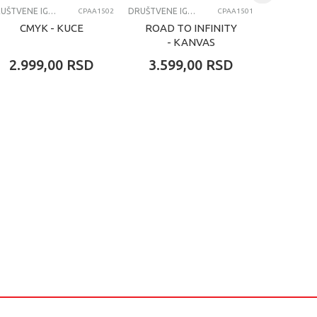
DRUŠTVENE IGRE
DRUŠTVENE IGRE
CPAA1502
CPAA1501
CMYK - KUCE
ROAD TO INFINITY
AS
- KANVAS
P
2.999,00
RSD
3.599,00
RSD
3.99