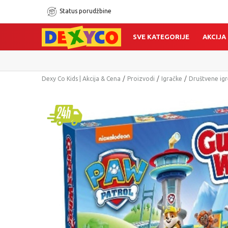
Status porudžbine
SVE KATEGORIJE
AKCIJA
Dexy Co Kids | Akcija & Cena
Proizvodi
Igračke
Društvene igr