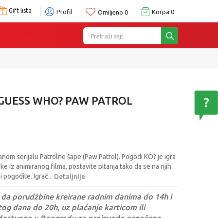
Gift lista
Profil
Korpa
0
Omiljeno
0
Pretraži sajt
GUESS WHO? PAW PATROL
om serijalu Patrolne šape (Paw Patrol). Pogodi KO? je igra
ke iz animiranog filma, postavite pitanja tako da se na njih
i pogodite. Igrač
...
Detaljnije
da porudžbine kreirane radnim danima do 14h i
og dana do 20h, uz plaćanje karticom ili