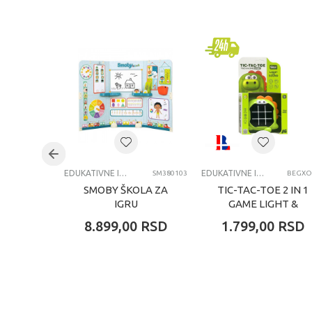
Kategorija
Brend
Pol
Uzrast
Kategorija
EDUKATIVNE IGRAČKE ZA DECU
EDUKATIVNE IGRAČKE ZA DECU
SM380103
BEGXO
SMOBY ŠKOLA ZA
TIC-TAC-TOE 2 IN 1
IGRU
GAME LIGHT &
SOUND DINO
8.899,00
RSD
1.799,00
RSD