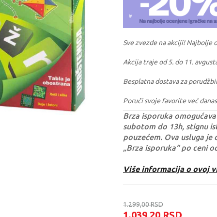
Sve zvezde na akciji! Najbolje 
Akcija traje od 5. do 11. avgust
Besplatna dostava za porudžbi
Poruči svoje favorite već danas
Brza isporuka omogućava 
subotom do 13h, stignu ist
pouzećem. Ova usluga je 
„Brza isporuka“ po ceni o
Više informacija o ovoj v
1.299,00
RSD
1.039,20
RSD