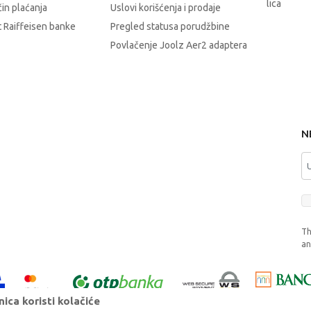
lica
čin plaćanja
Uslovi korišćenja i prodaje
 Raiffeisen banke
Pregled statusa porudžbine
Povlačenje Joolz Aer2 adaptera
N
Th
a
ica koristi kolačiće