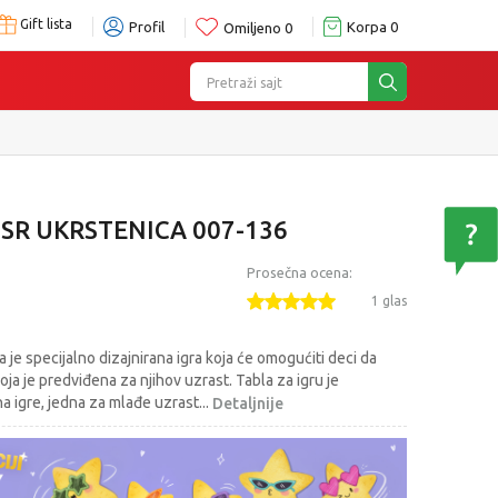
Gift lista
Profil
Korpa
0
Omiljeno
0
Pretraži sajt
SR UKRSTENICA 007-136
Prosečna ocena:
1 glas
 je specijalno dizajnirana igra koja će omogućiti deci da
oja je predviđena za njihov uzrast. Tabla za igru je
 igre, jedna za mlađe uzrast
...
Detaljnije