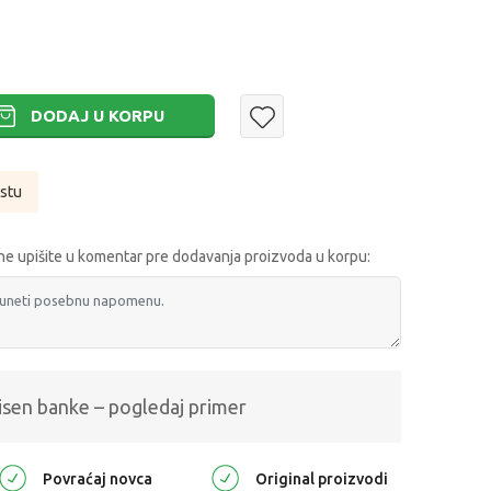
DODAJ U KORPU
istu
e upišite u komentar pre dodavanja proizvoda u korpu:
isen banke – pogledaj primer
Povraćaj novca
Original proizvodi