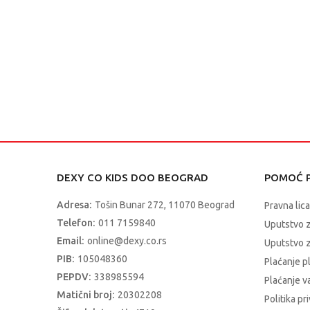
DEXY CO KIDS DOO BEOGRAD
POMOĆ P
Adresa:
Tošin Bunar 272, 11070 Beograd
Pravna lica
Telefon:
011 7159840
Uputstvo 
Email:
online@dexy.co.rs
Uputstvo z
PIB:
105048360
Plaćanje p
PEPDV:
338985594
Plaćanje 
Matični broj:
20302208
Politika pr