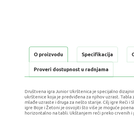
O proizvodu
Specifikacija
Proveri dostupnost u radnjama
Društvena igra Junior Ukrštenica je specijalno dizajnir
ukrštenice koja je predviđena za njihov uzrast. Tabla 
mlađe uzraste i druga za nešto starije. Cilj igre Reči i S
igre Boje i Žetoni je osvojiti što više je moguće poena
horizontalno na tabli. Ukštanjem reči preko crvenih i p
KARAKTERISTIKA