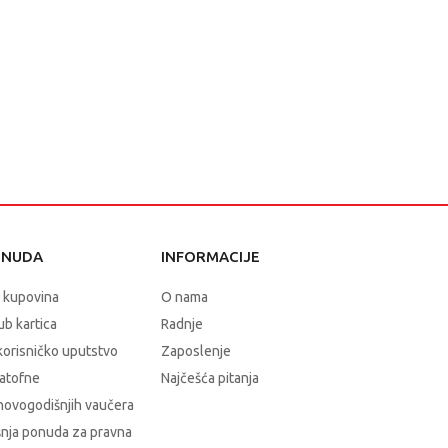
ONUDA
INFORMACIJE
 kupovina
O nama
b kartica
Radnje
korisničko uputstvo
Zaposlenje
atofne
Najčešća pitanja
novogodišnjih vaučera
nja ponuda za pravna