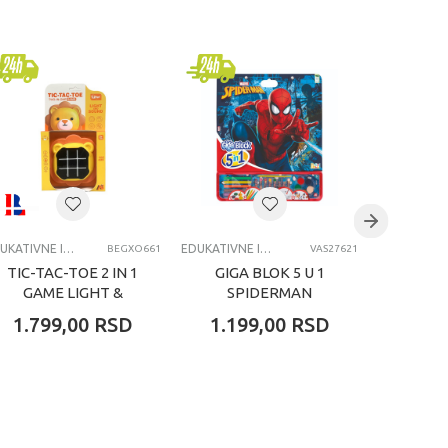
EDUKATIVNE IGRAČKE ZA DECU
EDUKATIVNE IGRAČKE ZA DECU
BEGXO661
VAS27621
TIC-TAC-TOE 2 IN 1
GIGA BLOK 5 U 1
GIGA
GAME LIGHT &
SPIDERMAN
SOUND LION
1.799,00
RSD
1.199,00
RSD
1.19