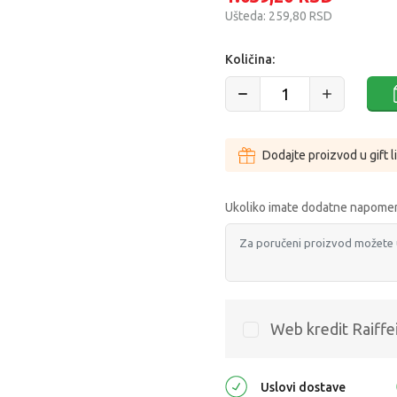
Ušteda:
259,80
RSD
Količina:
Dodajte proizvod u gift l
Ukoliko imate dodatne napomen
Web kredit Raiffe
Uslovi dostave