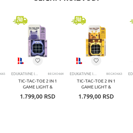
Edukativne igračke
Magaza
univerzalno
8+ godina
EDUKATIVNE IGRACKE
EDUKATIVNE IGRAČKE ZA DECU
EDUKATIVNE IGRAČKE ZA DECU
665
BEGXO664
BEGXO663
TIC-TAC-TOE 2 IN 1
TIC-TAC-TOE 2 IN 1
GAME LIGHT &
GAME LIGHT &
SOUND HIPPO
SOUND GIRAFFE
1.799,00
RSD
1.799,00
RSD