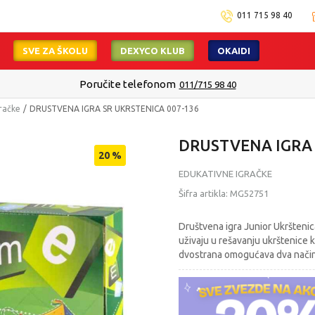
011 715 98 40
SVE ZA ŠKOLU
DEXYCO KLUB
OKAIDI
Poručite telefonom
011/715 98 40
račke
DRUSTVENA IGRA SR UKRSTENICA 007-136
DRUSTVENA IGRA 
20
%
EDUKATIVNE IGRAČKE
Šifra artikla:
MG52751
Društvena igra Junior Ukrštenica
uživaju u rešavanju ukrštenice k
dvostrana omogućava dva načina