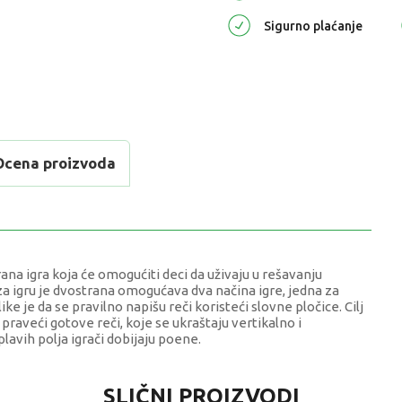
Sigurno plaćanje
Ocena proizvoda
ana igra koja će omogućiti deci da uživaju u rešavanju
za igru je dvostrana omogućava dva načina igre, jedna za
like je da se pravilno napišu reči koristeći slovne pločice. Cilj
 praveći gotove reči, koje se ukraštaju vertikalno i
lavih polja igrači dobijaju poene.
VREDNOST
SLIČNI PROIZVODI