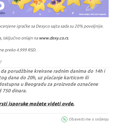
ocenjene igračke sa Dexyco sajta sada su 20% povoljnije.
a, isključivo onlajn na
www.dexy.co.rs
.
ne preko 4.999 RSD.
!
da porudžbine kreirane radnim danima do 14h i
og dana do 20h, uz plaćanje karticom ili
dostupna u Beogradu za proizvode označene
d 750 dinara.
rsti isporuke možete videti ovde.
Obavesti me o sniženju