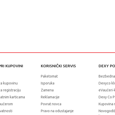
RI KUPOVINI
KORISNIČKI SERVIS
DEXY P
Paketomat
Bezbedna
za kupovinu
Isporuka
Dexyco klu
a registraciju
Zamena
eVaučeri-
latnim karticama
Reklamacije
Dexy Co P
vaučerom
Povrat novca
Kupovina 
ivatnosti
Pravo na odustajanje
Novogodiš