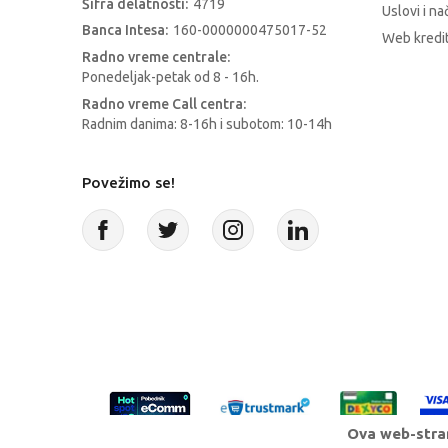
Šifra delatnosti:
4719
Uslovi i na
Banca Intesa:
160-0000000475017-52
Web kredit
Radno vreme centrale:
Ponedeljak-petak od 8 - 16h.
Radno vreme Call centra:
Radnim danima: 8-16h i subotom: 10-14h
Povežimo se!
Ova web-stran