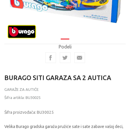
Podeli
BURAGO SITI GARAZA SA 2 AUTICA
GARAŽE ZA AUTIĆE
Šifra artikla:
BU30025
Šifra proizvođača:
BU30025
Velika Burago gradska garaža pružiće sate i sate zabave vašoj deci,