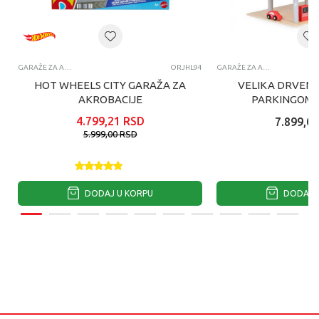
GARAŽE ZA AUTIĆE
ORJHL94
GARAŽE ZA AUTIĆE
HOT WHEELS CITY GARAŽA ZA
VELIKA DRVENA
AKROBACIJE
PARKINGOM I
AUTOMO
4.799,21
RSD
7.899,00
5.999,00
RSD
DODAJ U KORPU
DODAJ U