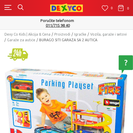
0
0
0
Isporuku možete očekivati u roku od 2 do 4 radna dana!
Pogledaj više
Dexy Co Kids | Akcija & Cena
Proizvodi
Igračke
Vozila, garaže i setovi
Garaže za autiće
BURAGO SITI GARAZA SA 2 AUTICA