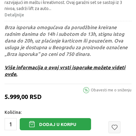
razvijajući im maštu i kreativnost. Ovaj garažni set se sastoji iz 3
nivoa, sadrži lift za auto
...
Detaljnije
Brza isporuka omogućava da porudžbine kreirane
radnim danima do 14h i subotom do 13h, stignu istog
dana do 20h, uz plaćanje karticom ili pouzećem. Ova
usluga je dostupna u Beogradu za proizvode označene
„Brza isporuka“ po ceni od 750 dinara.
Više informacija o ovoj vrsti isporuke možete videti
ovde.
Obavesti me o sniženju
5.999,00
RSD
Količina:
DODAJ U KORPU