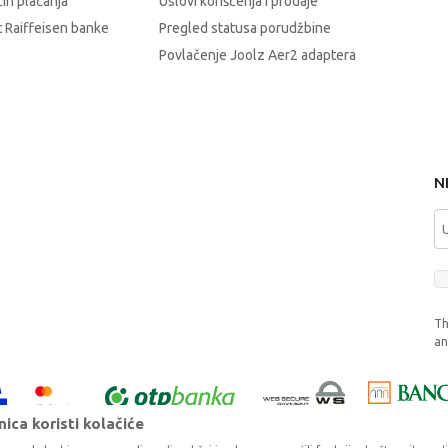
čin plaćanja
Uslovi korišćenja i prodaje
 Raiffeisen banke
Pregled statusa porudžbine
Povlačenje Joolz Aer2 adaptera
N
Th
a
ica koristi kolačiće