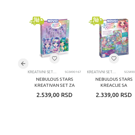
Brend
Pol
Uzrast
Kategorija
KREATIVNI SETOVI OSTALO
KREATIVNI SETOVI OSTALO
SGS490167
SGS490
NEBULOUS STARS
NEBULOUS STARS
KREATIVAN SET ZA
KREACIJE SA
PRAVLJENJE
MIKROKRISTALIMA
2.539,00
RSD
2.339,00
RSD
NARUKVICA
DUGA