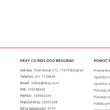
DEXY CO KIDS DOO BEOGRAD
POMOĆ P
Adresa:
Tošin Bunar 272, 11070 Beograd
Pravna lica
Telefon:
011 7159840
Uputstvo 
Email:
online@dexy.co.rs
Uputstvo z
PIB:
105048360
Plaćanje p
PEPDV:
338985594
Plaćanje 
Matični broj:
20302208
Politika pr
Šifra delatnosti:
4719