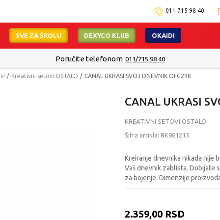
011 715 98 40
SVE ZA ŠKOLU
DEXYCO KLUB
OKAIDI
Poručite telefonom
011/715 98 40
vi
Kreativni setovi OSTALO
CANAL UKRASI SVOJ DNEVNIK OFG298
CANAL UKRASI SV
KREATIVNI SETOVI OSTALO
Šifra artikla:
BK981213
Kreiranje dnevnika nikada nije 
Vaš dnevnik zablista. Dobijate s
za bojenje. Dimenzije proizvod
2.359,00
RSD