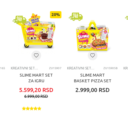
Canal
20
%
devojčice
7-8 godina
KREATIVNI SETOVI OSTALO
KREATIVNI SETOVI OSTALO
KREATIVNI SETOVI OSTALO
165
ZU15907
ZU15905B
SLIME MART SET
SLIME MART
ZA IGRU
BASKET PIZZA SET
5.599,20
RSD
2.999,00
RSD
6.999,00
RSD