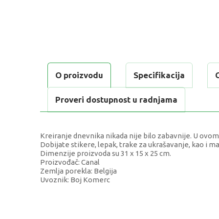
O proizvodu
Specifikacija
Proveri dostupnost u radnjama
Kreiranje dnevnika nikada nije bilo zabavnije. U ovom
Dobijate stikere, lepak, trake za ukrašavanje, kao i m
Dimenzije proizvoda su 31 x 15 x 25 cm.
Proizvođač: Canal
Zemlja porekla: Belgija
Uvoznik: Boj Komerc
KARAKTERISTIKA
Kategorija