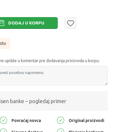
DODAJ U KORPU
istu
e upišite u komentar pre dodavanja proizvoda u korpu:
isen banke – pogledaj primer
Povraćaj novca
Original proizvodi