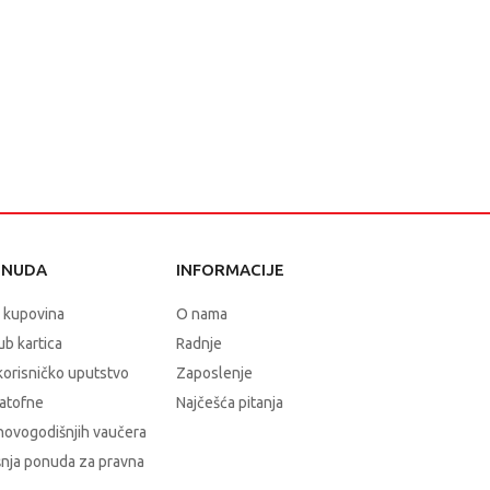
ONUDA
INFORMACIJE
 kupovina
O nama
b kartica
Radnje
korisničko uputstvo
Zaposlenje
atofne
Najčešća pitanja
novogodišnjih vaučera
nja ponuda za pravna