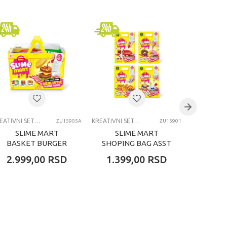
KREATIVNI SETOVI OSTALO
KREATIVNI SETOVI OSTALO
ZU15905A
ZU15901
SLIME MART
SLIME MART
MAK
BASKET BURGER
SHOPING BAG ASST
KO
SET
AUTO
2.999,00
RSD
1.399,00
RSD
1.79
B