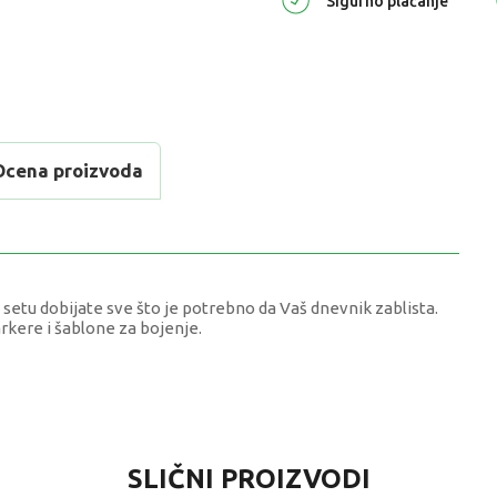
Sigurno plaćanje
Ocena proizvoda
 setu dobijate sve što je potrebno da Vaš dnevnik zablista.
arkere i šablone za bojenje.
VREDNOST
SLIČNI PROIZVODI
Kreativni setovi OSTALO