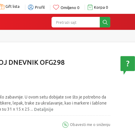
Gift lista
Profil
Korpa
0
Omiljeno
0
Pretraži sajt
OJ DNEVNIK OFG298
bilo zabavnije. U ovom setu dobijate sve što je potrebno da
tikere, lepak, trake za ukrašavanje, kao i markere i šablone
a su 31 x 15 x 25
...
Detaljnije
Obavesti me o sniženju