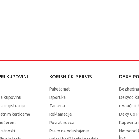
RI KUPOVINI
KORISNIČKI SERVIS
DEXY P
Paketomat
Bezbedna
za kupovinu
Isporuka
Dexyco klu
a registraciju
Zamena
eVaučeri-
latnim karticama
Reklamacije
Dexy Co P
vaučerom
Povrat novca
Kupovina 
ivatnosti
Pravo na odustajanje
Novogodiš
lica