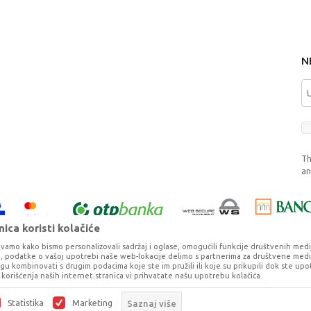
N
Th
a
ica koristi kolačiće
vamo kako bismo personalizovali sadržaj i oglase, omogućili funkcije društvenih medija 
ko, podatke o vašoj upotrebi naše web-lokacije delimo s partnerima za društvene medij
ogu kombinovati s drugim podacima koje ste im pružili ili koje su prikupili dok ste upo
korišćenja naših internet stranica vi prihvatate našu upotrebu kolačića.
o što je preciznije moguće, ali ne možemo garantovati da su svi podaci i fotog
ešaka. Svi artikli prikazani na sajtu su deo naše ponude, ali ne podrazumeva da 
Statistika
Marketing
Saznaj više