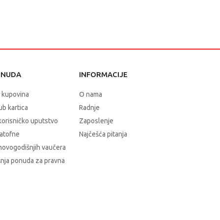
ONUDA
INFORMACIJE
 kupovina
O nama
b kartica
Radnje
korisničko uputstvo
Zaposlenje
atofne
Najčešća pitanja
novogodišnjih vaučera
nja ponuda za pravna