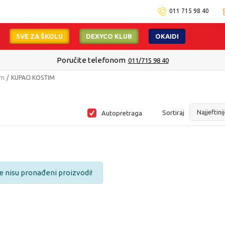
011 715 98 40
SVE ZA ŠKOLU
DEXYCO KLUB
OKAIDI
Poručite telefonom
011/715 98 40
am
KUPACI KOSTIM
Sortiraj
Autopretraga
e nisu pronađeni proizvodi!