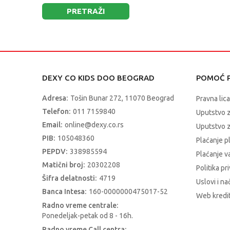
PRETRAŽI
DEXY CO KIDS DOO BEOGRAD
POMOĆ P
Adresa:
Tošin Bunar 272, 11070 Beograd
Pravna lica
Telefon:
011 7159840
Uputstvo 
Email:
online@dexy.co.rs
Uputstvo z
PIB:
105048360
Plaćanje p
PEPDV:
338985594
Plaćanje 
Matični broj:
20302208
Politika pr
Šifra delatnosti:
4719
Uslovi i na
Banca Intesa:
160-0000000475017-52
Web kredit
Radno vreme centrale:
Ponedeljak-petak od 8 - 16h.
Radno vreme Call centra: