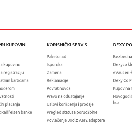
RI KUPOVINI
KORISNIČKI SERVIS
DEXY P
Paketomat
Bezbedna
za kupovinu
Isporuka
Dexyco klu
a registraciju
Zamena
eVaučeri-
latnim karticama
Reklamacije
Dexy Co P
vaučerom
Povrat novca
Kupovina 
ivatnosti
Pravo na odustajanje
Novogodiš
lica
čin plaćanja
Uslovi korišćenja i prodaje
 Raiffeisen banke
Pregled statusa porudžbine
Povlačenje Joolz Aer2 adaptera