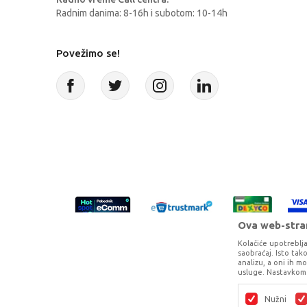
Radnim danima: 8-16h i subotom: 10-14h
Povežimo se!
Ova web-stran
Kolačiće upotreblja
saobraćaj. Isto ta
analizu, a oni ih m
usluge. Nastavkom 
Proizvode na sajtu nastojimo da opišem
potpunosti kompletni i bez gr
Nužni