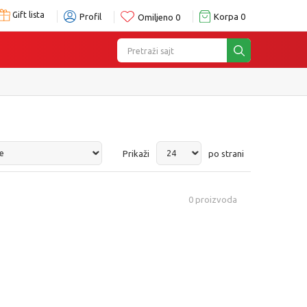
Gift lista
Profil
Korpa
0
Omiljeno
0
Pretraži sajt
Prikaži
po strani
0
proizvoda