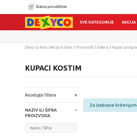
Status porudžbine
SVE KATEGORIJE
AKCIJA
Dexy Co Kids | Akcija & Cena
Proizvodi
Odeća
Kupaći progr
KUPACI KOSTIM
Resetujte filtere
Za izabrane kriterijum
NAZIV ILI ŠIFRA
PROIZVODA