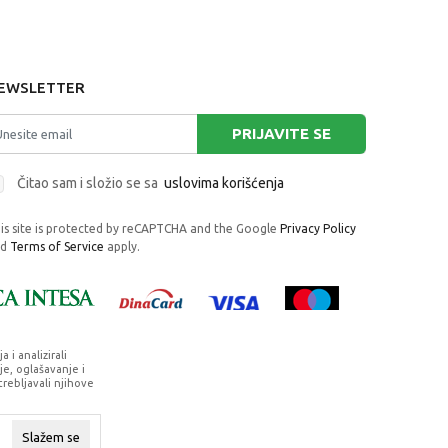
EWSLETTER
PRIJAVITE SE
Čitao sam i složio se sa
uslovima korišćenja
is site is protected by reCAPTCHA and the Google
Privacy Policy
nd
Terms of Service
apply.
i analizirali
e, oglašavanje i
trebljavali njihove
rafije, navedeni u okrviru proizvoda, u
su dostupni u svakom trenutku.
Slažem se