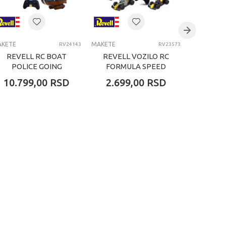
KETE
MAKETE
MAKETE
RV24143
RV23573
REVELL RC BOAT
REVELL VOZILO RC
REVEL
POLICE GOING
FORMULA SPEED
MERRY
10.799,00
RSD
2.699,00
RSD
2.69