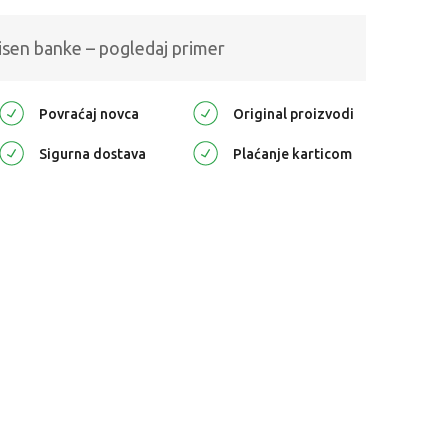
isen banke – pogledaj primer
Povraćaj novca
Original proizvodi
Sigurna dostava
Plaćanje karticom