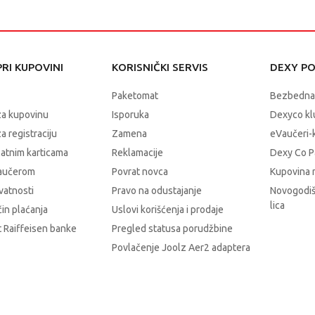
RI KUPOVINI
KORISNIČKI SERVIS
DEXY P
Paketomat
Bezbedna
za kupovinu
Isporuka
Dexyco klu
a registraciju
Zamena
eVaučeri-
latnim karticama
Reklamacije
Dexy Co P
vaučerom
Povrat novca
Kupovina 
ivatnosti
Pravo na odustajanje
Novogodiš
lica
čin plaćanja
Uslovi korišćenja i prodaje
 Raiffeisen banke
Pregled statusa porudžbine
Povlačenje Joolz Aer2 adaptera