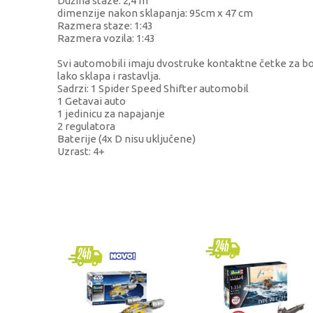
Dužina staze: 2,4 m
dimenzije nakon sklapanja: 95cm x 47 cm
Razmera staze: 1:43
Razmera vozila: 1:43
Svi automobili imaju dvostruke kontaktne četke za bolj
lako sklapa i rastavlja.
Sadrzi: 1 Spider Speed Shifter automobil
1 Getavai auto
1 jedinicu za napajanje
2 regulatora
Baterije (4x D nisu uključene)
Uzrast: 4+
KARAKTERISTIKA
Kategorija
Brend
Pol
Uzrast