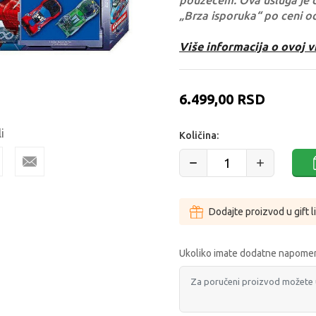
pouzećem. Ova usluga je 
„Brza isporuka“ po ceni o
Više informacija o ovoj v
6.499,00
RSD
i
Količina:
Dodajte proizvod u gift l
Ukoliko imate dodatne napomen