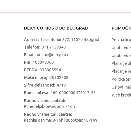
DEXY CO KIDS DOO BEOGRAD
POMOĆ P
Adresa:
Tošin Bunar 272, 11070 Beograd
Pravna lica
Telefon:
011 7159840
Uputstvo 
Email:
online@dexy.co.rs
Uputstvo z
PIB:
105048360
Plaćanje p
PEPDV:
338985594
Plaćanje 
Matični broj:
20302208
Politika pr
Šifra delatnosti:
4719
Uslovi i na
Banca Intesa:
160-0000000475017-52
Web kredit
Radno vreme centrale:
Ponedeljak-petak od 8 - 16h.
Radno vreme Call centra:
Radnim danima: 8-16h i subotom: 10-14h