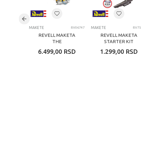
Kategorija
MAKETE
MAKETE
RV06747
RV75
REVELL MAKETA
REVELL MAKETA
THE
STARTER KIT
MANDALORIAN
GERMAN
6.499,00
RSD
1.299,00
RSD
AND GROGU:
SUBMARINE TYPE
RAZOR CREST
VII C/41