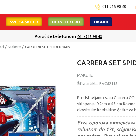
011 715 98 40
SVE ZA ŠKOLU
DEXYCO KLUB
OKAIDI
Poručite telefonom
011/715 98 40
aci
Makete
CARRERA SET SPIDERMAN
CARRERA SET SP
MAKETE
Šifra artikla:
RVC62195
Predstavljamo Vam Carrera GO 
sklapanja: 95cm x 47 cm Razmera
dvostruke kontaktne četke za bo
Brza isporuka omogućava 
subotom do 13h, stignu ist