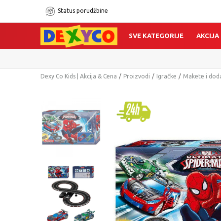
Status porudžbine
SVE KATEGORIJE
AKCIJA
Dexy Co Kids | Akcija & Cena
Proizvodi
Igračke
Makete i dod