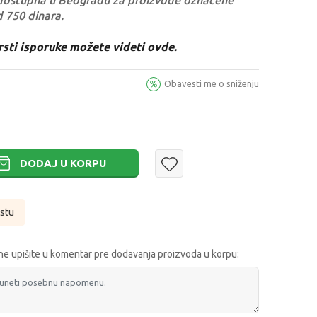
dostupna u Beogradu za proizvode označene
d 750 dinara.
rsti isporuke možete videti ovde.
Obavesti me o sniženju
DODAJ U KORPU
istu
e upišite u komentar pre dodavanja proizvoda u korpu: