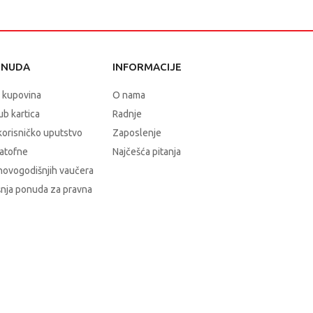
ONUDA
INFORMACIJE
 kupovina
O nama
b kartica
Radnje
korisničko uputstvo
Zaposlenje
atofne
Najčešća pitanja
novogodišnjih vaučera
nja ponuda za pravna