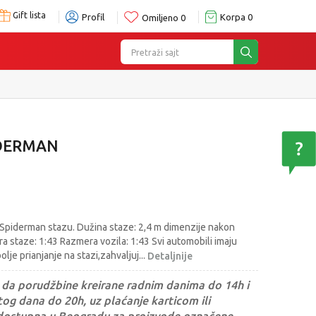
Gift lista
Profil
Korpa
0
Omiljeno
0
Pretraži sajt
IDERMAN
Spiderman stazu. Dužina staze: 2,4 m dimenzije nakon
 staze: 1:43 Razmera vozila: 1:43 Svi automobili imaju
lje prianjanje na stazi,zahvaljuj
...
Detaljnije
da porudžbine kreirane radnim danima do 14h i
og dana do 20h, uz plaćanje karticom ili