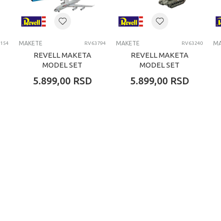
MAKETE
MAKETE
MAKETE
MA
154
RV63794
RV63240
REVELL MAKETA
REVELL MAKETA
MODEL SET
MODEL SET
BOEING E-3A
LEOPARD 1
5.899,00
RSD
5.899,00
RSD