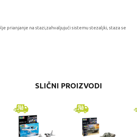
e prianjanje na stazi,zahvaljujući sistemu stezaljki, staza se
VREDNOST
SLIČNI PROIZVODI
Makete
Revell Carrera
dečaci
4-6 godina