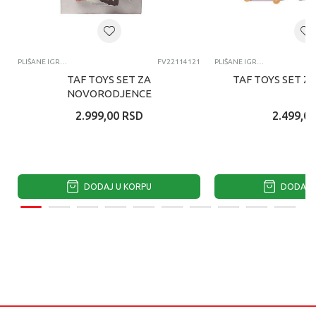
PLIŠANE IGRAČKE ZA BEBE
FV22114121
PLIŠANE IGRAČKE ZA BEBE
TAF TOYS SET ZA
TAF TOYS SET Z
NOVORODJENCE
2.999,00
RSD
2.499,00
DODAJ U KORPU
DODAJ U