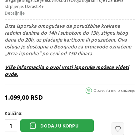
Slaganje slagalice je aktivnost u razvoju koja smiruje i zahteva
strpljenje. Uzrast:4+
...
Detaljnije
Brza isporuka omogućava da porudžbine kreirane
radnim danima do 14h i subotom do 13h, stignu istog
dana do 20h, uz plaćanje karticom ili pouzećem. Ova
usluga je dostupna u Beogradu za proizvode označene
„Brza isporuka“ po ceni od 750 dinara.
Više informacija o ovoj vrsti isporuke možete videti
ovde.
Obavesti me o sniženju
1.099,00
RSD
Količina:
DODAJ U KORPU