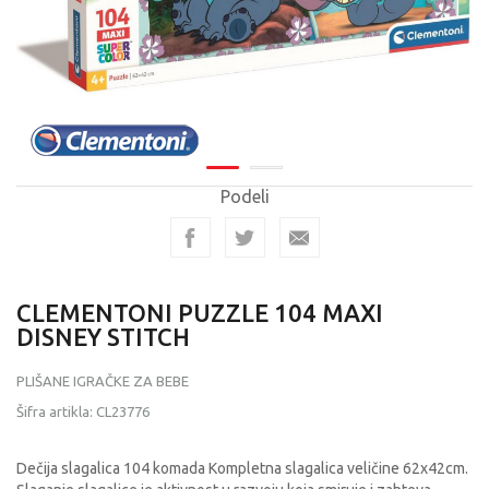
Podeli
CLEMENTONI PUZZLE 104 MAXI
DISNEY STITCH
PLIŠANE IGRAČKE ZA BEBE
Šifra artikla:
CL23776
Dečija slagalica 104 komada Kompletna slagalica veličine 62x42cm.