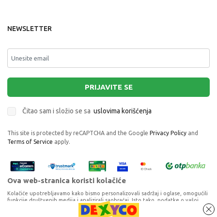
NEWSLETTER
PRIJAVITE SE
Čitao sam i složio se sa
uslovima korišćenja
This site is protected by reCAPTCHA and the Google
Privacy Policy
and
Terms of Service
apply.
Ova web-stranica koristi kolačiće
Kolačiće upotrebljavamo kako bismo personalizovali sadržaj i oglase, omogućili
funkcije društvenih medija i analizirali saobraćaj. Isto tako, podatke o vašoj
upotrebi naše web-lokacije delimo s partnerima za društvene medije,
oglašavanje i analizu, a oni ih mogu kombinovati s drugim podacima koje ste im
CLEMENTONI PUZZLE 104 MAXI DISNEY