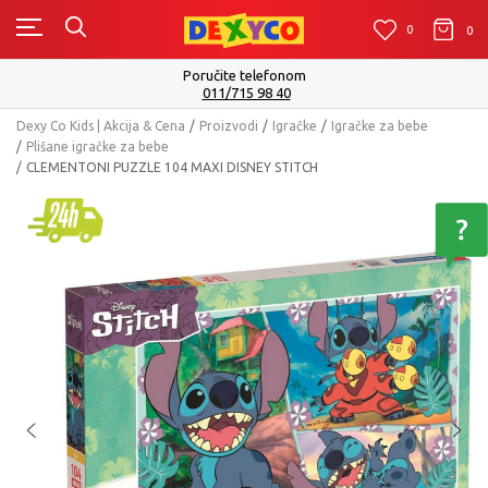
0
0
0
Poručite telefonom
011/715 98 40
Dexy Co Kids | Akcija & Cena
Proizvodi
Igračke
Igračke za bebe
Plišane igračke za bebe
CLEMENTONI PUZZLE 104 MAXI DISNEY STITCH