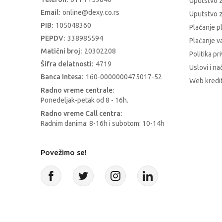
Uputstvo 
Email:
online@dexy.co.rs
Uputstvo z
PIB:
105048360
Plaćanje p
PEPDV:
338985594
Plaćanje 
Matični broj:
20302208
Politika pr
Šifra delatnosti:
4719
Uslovi i na
Banca Intesa:
160-0000000475017-52
Web kredit
Radno vreme centrale:
Ponedeljak-petak od 8 - 16h.
Radno vreme Call centra:
Radnim danima: 8-16h i subotom: 10-14h
Povežimo se!