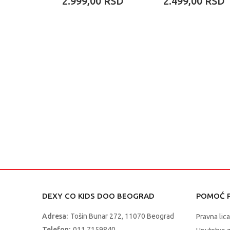
2.999,00
RSD
2.499,00
RSD
DEXY CO KIDS DOO BEOGRAD
POMOĆ P
Adresa:
Tošin Bunar 272, 11070 Beograd
Pravna lica
Telefon:
011 7159840