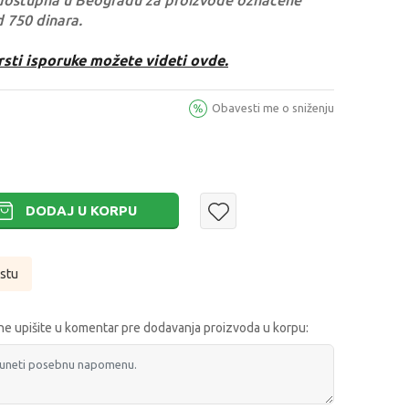
dostupna u Beogradu za proizvode označene
d 750 dinara.
rsti isporuke možete videti ovde.
Obavesti me o sniženju
DODAJ U KORPU
istu
e upišite u komentar pre dodavanja proizvoda u korpu: