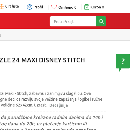
Gift lista
Profil
Korpa
0
Omiljeno
0
Pretraži sajt
e
LE 24 MAXI DISNEY STITCH
i Maki - Stitch, zabavnu i zanimljivu slagalicu. Ova
gne deci da razviju svoje veštine zapažanja, logike i ručne
a veličine 62x42cm. Uzrast
...
Detaljnije
da porudžbine kreirane radnim danima do 14h i
og dana do 20h, uz plaćanje karticom ili