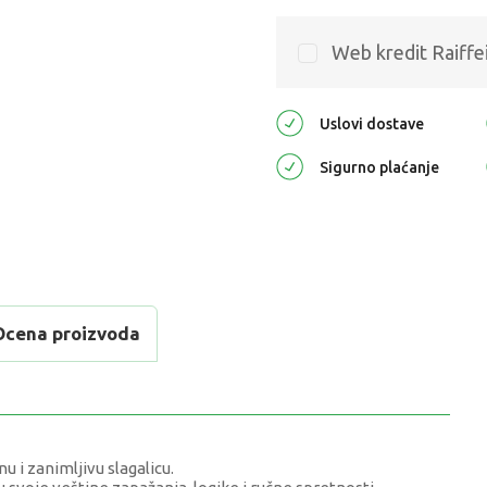
Web kredit Raiffe
Uslovi dostave
Sigurno plaćanje
Ocena proizvoda
u i zanimljivu slagalicu.