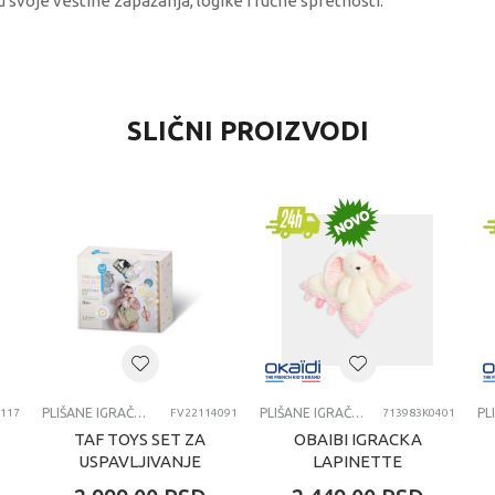
u svoje veštine zapažanja, logike i ručne spretnosti.
VREDNOST
SLIČNI PROIZVODI
Plišane igračke za bebe
Clementoni
PLISANE IGRACKE ZA BEBE
PLIŠANE IGRAČKE ZA BEBE
PLIŠANE IGRAČKE ZA BEBE
117
FV22114091
713983K0401
TAF TOYS SET ZA
OBAIBI IGRACKA
USPAVLJIVANJE
LAPINETTE