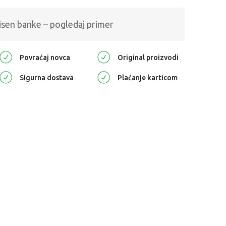
isen banke – pogledaj primer
Povraćaj novca
Original proizvodi
Sigurna dostava
Plaćanje karticom