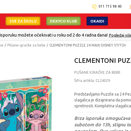
011 715 98 40
SVE ZA ŠKOLU
DEXYCO KLUB
OKAIDI
Isporuku možete očekivati u roku od 2 do 4 radna dana!
Pogledaj viš
ebe
Plišane igračke za bebe
CLEMENTONI PUZZLE 24 MAXI DISNEY STITCH
CLEMENTONI PUZZ
PLIŠANE IGRAČKE ZA BEBE
Šifra artikla:
CL24029
Predstavljamo Puzzle sa 24 Pezz
slagalica je dizajnirana da pomo
spretnosti. Kompletna slagalic
Brza isporuka omogućava 
subotom do 13h, stignu ist