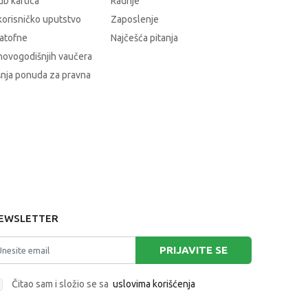
b kartica
Radnje
korisničko uputstvo
Zaposlenje
atofne
Najčešća pitanja
novogodišnjih vaučera
nja ponuda za pravna
EWSLETTER
PRIJAVITE SE
Čitao sam i složio se sa
uslovima korišćenja