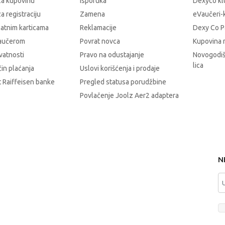
za kupovinu
Isporuka
Dexyco klu
a registraciju
Zamena
eVaučeri-
latnim karticama
Reklamacije
Dexy Co P
vaučerom
Povrat novca
Kupovina 
ivatnosti
Pravo na odustajanje
Novogodiš
lica
čin plaćanja
Uslovi korišćenja i prodaje
 Raiffeisen banke
Pregled statusa porudžbine
Povlačenje Joolz Aer2 adaptera
N