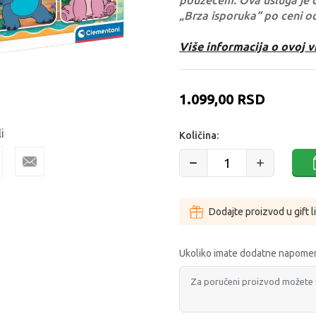
pouzećem. Ova usluga je 
„Brza isporuka“ po ceni o
Više informacija o ovoj v
1.099,00
RSD
i
Količina:
Dodajte proizvod u gift l
Ukoliko imate dodatne napomen