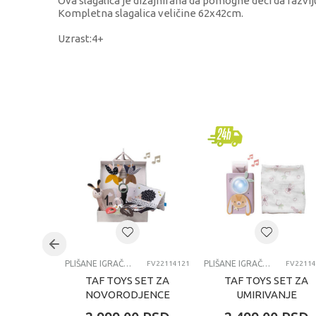
Ova slagalica je dizajnirana da pomogne deci da razvij
Kompletna slagalica veličine 62x42cm.
Uzrast:4+
KARAKTERISTIKA
Kategorija
Brend
Kategorija
PLIŠANE IGRAČKE ZA BEBE
PLIŠANE IGRAČKE ZA BEBE
FV22114121
FV22114
TAF TOYS SET ZA
TAF TOYS SET ZA
NOVORODJENCE
UMIRIVANJE