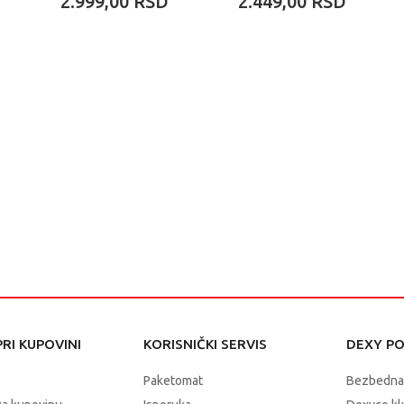
2.999,00
RSD
2.449,00
RSD
RI KUPOVINI
KORISNIČKI SERVIS
DEXY P
Paketomat
Bezbedna