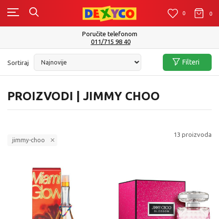
0
0
0
Poručite telefonom
011/715 98 40
Filteri
Sortiraj
PROIZVODI | JIMMY CHOO
13
proizvoda
jimmy-choo