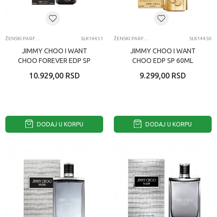
ŽENSKI PARFEMI
SLK14451
ŽENSKI PARFEMI
SLK14450
JIMMY CHOO I WANT
JIMMY CHOO I WANT
CHOO FOREVER EDP SP
CHOO EDP SP 60ML
100ML ŽENSKI PARFEM
ŽENSKI PARFEM
10.929,00
RSD
9.299,00
RSD
DODAJ U KORPU
DODAJ U KORPU