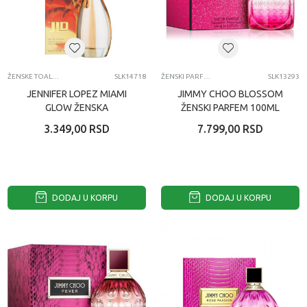
ŽENSKE TOALETNE VODE
SLK14718
ŽENSKI PARFEMI
SLK13293
JENNIFER LOPEZ MIAMI
JIMMY CHOO BLOSSOM
GLOW ŽENSKA
ŽENSKI PARFEM 100ML
TOALETNA VODA 100ML
EDP
3.349,00
RSD
7.799,00
RSD
EDT
DODAJ U KORPU
DODAJ U KORPU