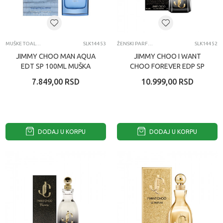
MUŠKE TOALETNE VODE
SLK14453
ŽENSKI PARFEMI
SLK14452
JIMMY CHOO MAN AQUA
JIMMY CHOO I WANT
EDT SP 100ML MUŠKA
CHOO FOREVER EDP SP
TOALETNA VODA
60ML ŽENSKI PARFEM
7.849,00
RSD
10.999,00
RSD
DODAJ U KORPU
DODAJ U KORPU