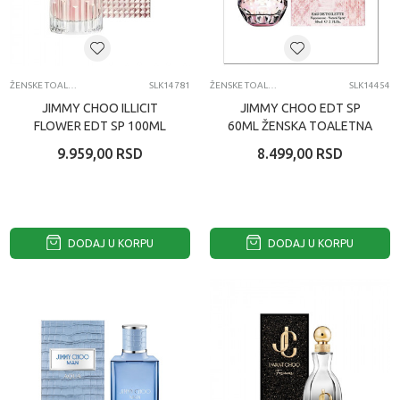
ŽENSKE TOALETNE VODE
SLK14781
ŽENSKE TOALETNE VODE
SLK14454
JIMMY CHOO ILLICIT
JIMMY CHOO EDT SP
FLOWER EDT SP 100ML
60ML ŽENSKA TOALETNA
ŽENSKA TOALETNA
VODA
9.959,00
RSD
8.499,00
RSD
VODA
DODAJ U KORPU
DODAJ U KORPU