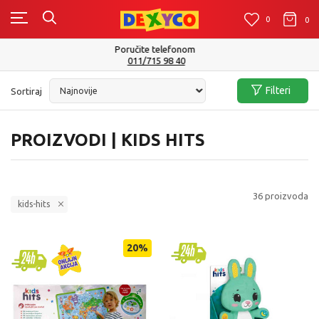
0
0
0
Isporuku možete očekivati u roku od 2 do 4 radna dana!
Pogledaj više
Filteri
Sortiraj
PROIZVODI | KIDS HITS
36
proizvoda
kids-hits
20
%