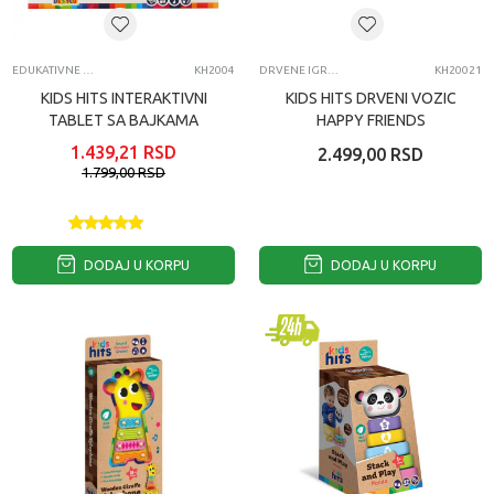
EDUKATIVNE IGRAČKE ZA BEBE
KH2004
DRVENE IGRAČKE
KH20021
KIDS HITS INTERAKTIVNI
KIDS HITS DRVENI VOZIC
TABLET SA BAJKAMA
HAPPY FRIENDS
1.439,21
RSD
2.499,00
RSD
1.799,00
RSD
DODAJ U KORPU
DODAJ U KORPU