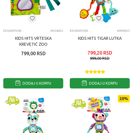
EDUKATIVNE IGRAČKE ZA BEBE
KH56002
EDUKATIVNE IGRAČKE ZA BEBE
KH49003
KIDS HITS VRTESKA
KIDS HITS TIGAR LUTKA
KREVETIĆ ZOO
799,20
RSD
799,00
RSD
999,00
RSD
DODAJ U KORPU
DODAJ U KORPU
20
%