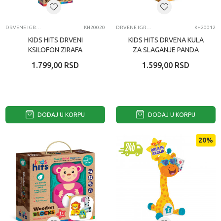
DRVENE IGRAČKE
KH20020
DRVENE IGRAČKE
KH20012
KIDS HITS DRVENI
KIDS HITS DRVENA KULA
KSILOFON ZIRAFA
ZA SLAGANJE PANDA
1.799,00
RSD
1.599,00
RSD
DODAJ U KORPU
DODAJ U KORPU
20
%