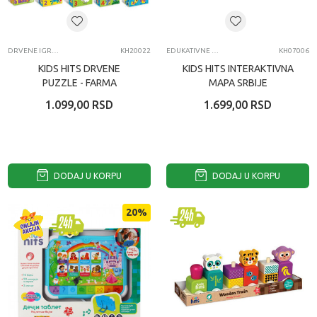
DRVENE IGRAČKE
KH20022
EDUKATIVNE IGRAČKE ZA BEBE
KH07006
KIDS HITS DRVENE
KIDS HITS INTERAKTIVNA
PUZZLE - FARMA
MAPA SRBIJE
1.099,00
RSD
1.699,00
RSD
DODAJ U KORPU
DODAJ U KORPU
20
%