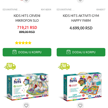
EDUKATIVNE IGRAČKE ZA BEBE
KH16004
EDUKATIVNE IGRAČKE ZA BEBE
KH6007
KIDS HITS CRVENI
KIDS HITS AKTIVITI GYM
MIKROFON SLO
HAPPY FARM
719,21
RSD
4.699,00
RSD
899,00
RSD
DODAJ U KORPU
DODAJ U KORPU