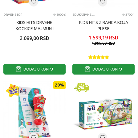
DRVENE IGRAČKE
KH20006
EDUKATIVNE IGRAČKE ZA BEBE
KH37001
KIDS HITS DRVENE
KIDS HITS ZIRAFICA KOJA
KOCKICE MAJMUN I
PLESE
DRUGARI
1.599,19
RSD
2.099,00
RSD
1.999,00
RSD
DODAJ U KORPU
DODAJ U KORPU
20
%