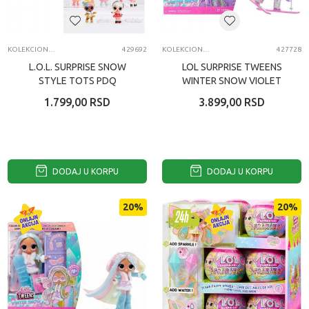
KOLEKCIONARSKE FIGURE I SETOVI
429692
KOLEKCIONARSKE FIGURE I SETOVI
427728
L.O.L. SURPRISE SNOW
LOL SURPRISE TWEENS
STYLE TOTS PDQ
WINTER SNOW VIOLET
1.799,00
RSD
3.899,00
RSD
DODAJ U KORPU
DODAJ U KORPU
20
%
20
%