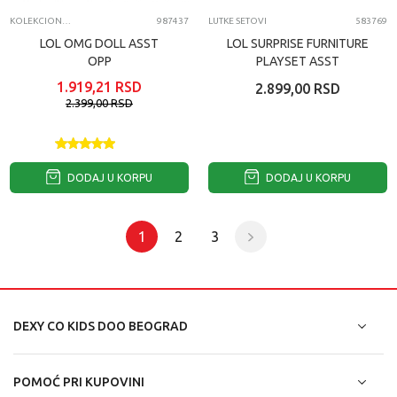
KOLEKCIONARSKE FIGURE I SETOVI
987437
LUTKE SETOVI
583769
LOL OMG DOLL ASST
LOL SURPRISE FURNITURE
OPP
PLAYSET ASST
1.919,21
RSD
2.899,00
RSD
2.399,00
RSD
DODAJ U KORPU
DODAJ U KORPU
1
2
3
DEXY CO KIDS DOO BEOGRAD
POMOĆ PRI KUPOVINI