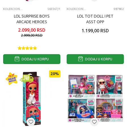
KOLEKCIONARSKE FIGURE I SETOVI
569367/1
KOLEKCIONARSKE FIGURE I SETOVI
987802
LOL SURPRISE BOYS
LOL TOT DOLL I PET
ARCADE HEROES
ASST OPP
2.099,00
RSD
1.199,00
RSD
2.999,00
RSD
DODAJ U KORPU
DODAJ U KORPU
20
%