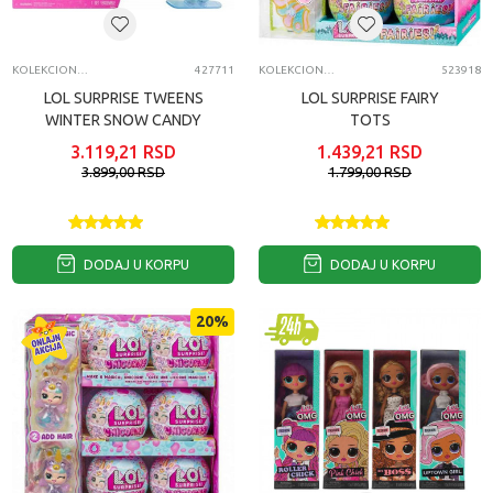
KOLEKCIONARSKE FIGURE I SETOVI
427711
KOLEKCIONARSKE FIGURE I SETOVI
523918
LOL SURPRISE TWEENS
LOL SURPRISE FAIRY
WINTER SNOW CANDY
TOTS
3.119,21
RSD
1.439,21
RSD
3.899,00
RSD
1.799,00
RSD
DODAJ U KORPU
DODAJ U KORPU
20
%