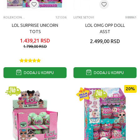
KOLEKCIONARSKE FIGURE I SETOVI
121336
LUTKE SETOVI
988861
LOL SURPRISE UNICORN
LOL OMG OPP DOLL
TOTS
ASST
1.439,21
RSD
2.499,00
RSD
1.799,00
RSD
DODAJ U KORPU
DODAJ U KORPU
20
%