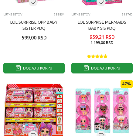
LUTKE SETOVI
988854
LUTKE SETOVI
515760
LOL SURPRISE OPP BABY
LOL SURPRISE MERMAIDS
SISTER PDQ
BABY SIS PDQ
959,21
RSD
599,00
RSD
1.199,00
RSD
DODAJ U KORPU
DODAJ U KORPU
47
%