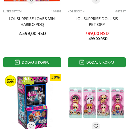
LUTKE SETOVI
119883
KOLEKCIONARSKE FIGURE I SETOVI
987857
LOL SURPRISE LOVES MINI
LOL SURPRISE DOLL SIS
HARIBO PDQ
PET OPP
2.599,00
RSD
799,00
RSD
1.499,00
RSD
DODAJ U KORPU
DODAJ U KORPU
30
%