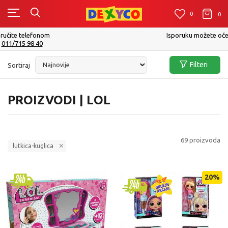
0
0
0
Isporuku možete očekivati u roku od 2 do 4 radna dana!
Pogledaj više
Filteri
Sortiraj
PROIZVODI | LOL
69
proizvoda
lutkica-kuglica
20
%