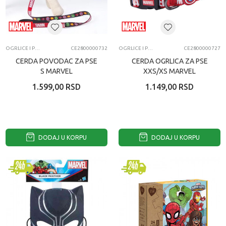
OGRLICE I POVODCI ZA LJUBIMCE
CE2800000732
OGRLICE I POVODCI ZA LJUBIMCE
CE2800000727
CERDA POVODAC ZA PSE
CERDA OGRLICA ZA PSE
S MARVEL
XXS/XS MARVEL
1.599,00
RSD
1.149,00
RSD
DODAJ U KORPU
DODAJ U KORPU