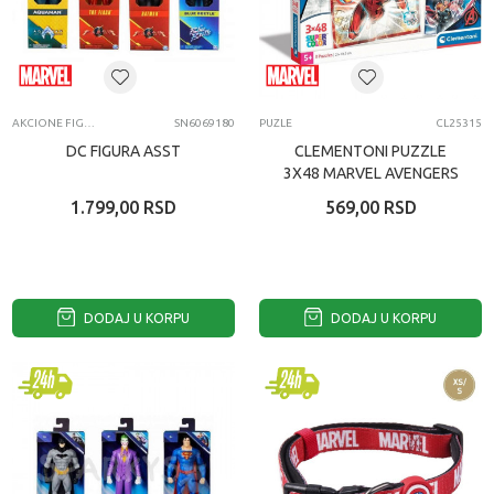
AKCIONE FIGURE I SETOVI
SN6069180
PUZLE
CL25315
DC FIGURA ASST
CLEMENTONI PUZZLE
3X48 MARVEL AVENGERS
1.799,00
RSD
569,00
RSD
DODAJ U KORPU
DODAJ U KORPU