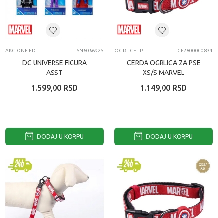
AKCIONE FIGURE I SETOVI
SN6066925
OGRLICE I POVODCI ZA LJUBIMCE
CE2800000834
DC UNIVERSE FIGURA
CERDA OGRLICA ZA PSE
ASST
XS/S MARVEL
1.599,00
RSD
1.149,00
RSD
DODAJ U KORPU
DODAJ U KORPU