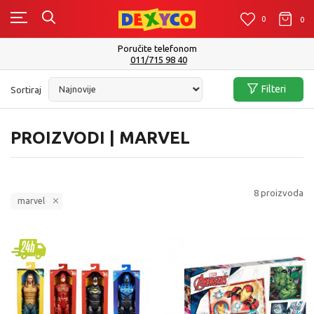
0
0
0
Poručite telefonom
011/715 98 40
Filteri
Sortiraj
PROIZVODI | MARVEL
8
proizvoda
marvel