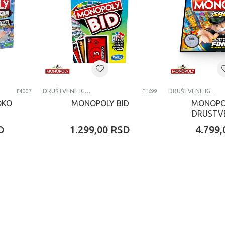
DRUŠTVENE IGRE
DRUŠTVENE IGRE
F4007
F1699
OKO
MONOPOLY BID
MONOPO
DRUSTV
D
1.299,00
RSD
4.799,