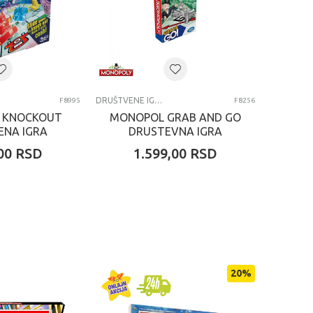
DRUŠTVENE IGRE
F8995
F8256
 KNOCKOUT
MONOPOL GRAB AND GO
ENA IGRA
DRUSTEVNA IGRA
00
RSD
1.599,00
RSD
20
%