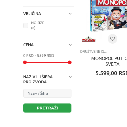
VELIČINA
NO SIZE
(8)
CENA
DRUŠTVENE IGRE
MONOPOL PUT 
SVETA
5.599,00
RS
NAZIV ILI ŠIFRA
PROIZVODA
PRETRAŽI