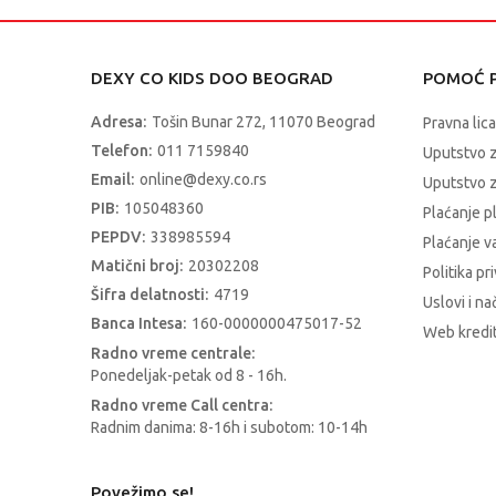
DEXY CO KIDS DOO BEOGRAD
POMOĆ P
Adresa:
Tošin Bunar 272, 11070 Beograd
Pravna lica
Telefon:
011 7159840
Uputstvo 
Email:
online@dexy.co.rs
Uputstvo z
PIB:
105048360
Plaćanje p
PEPDV:
338985594
Plaćanje 
Matični broj:
20302208
Politika pr
Šifra delatnosti:
4719
Uslovi i na
Banca Intesa:
160-0000000475017-52
Web kredit
Radno vreme centrale:
Ponedeljak-petak od 8 - 16h.
Radno vreme Call centra:
Radnim danima: 8-16h i subotom: 10-14h
Povežimo se!