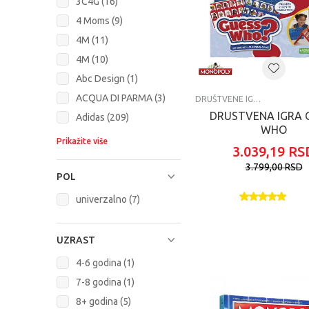
3C4G (16)
4 Moms (9)
4M (11)
4M (10)
Abc Design (1)
ACQUA DI PARMA (3)
DRUŠTVENE IGRE
DRUSTVENA IGRA 
Adidas (209)
WHO
Prikažite više
3.039,19
RS
3.799,00
RSD
POL
univerzalno (7)
UZRAST
4-6 godina (1)
7-8 godina (1)
8+ godina (5)