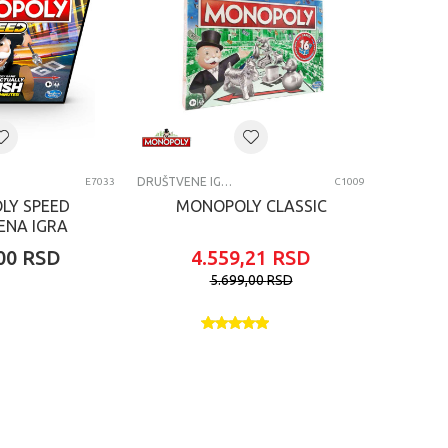
DRUŠTVENE IGRE
E7033
C1009
LY SPEED
MONOPOLY CLASSIC
ENA IGRA
00
RSD
4.559,21
RSD
5.699,00
RSD