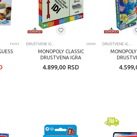
DRUŠTVENE IGRE
DRUŠTVENE IGRE
F6105
G0009
GUESS
MONOPOLY CLASSIC
MONOPOLY
DRUSTVENA IGRA
DRUSTV
D
4.899,00
RSD
4.599,