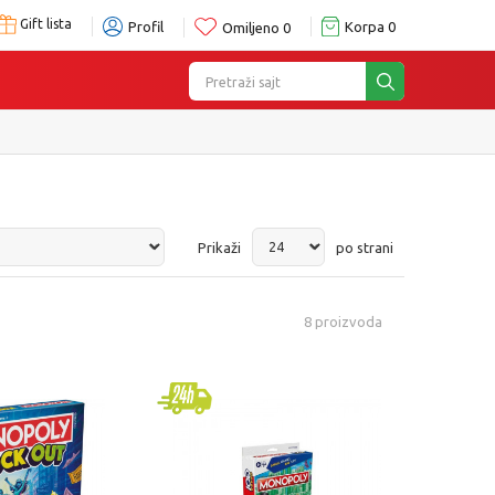
Gift lista
Profil
Korpa
0
Omiljeno
0
Pretraži sajt
Prikaži
po strani
8
proizvoda