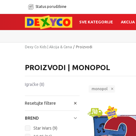
Status porudžbine
SVE KATEGORIJE
AKCIJA
Dexy Co Kids | Akcija & Cena
Proizvodi
PROIZVODI | MONOPOL
Igračke
(8)
monopol
Resetujte filtere
BREND
Star Wars (9)