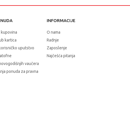
ONUDA
INFORMACIJE
 kupovina
O nama
b kartica
Radnje
korisničko uputstvo
Zaposlenje
atofne
Najčešća pitanja
novogodišnjih vaučera
nja ponuda za pravna