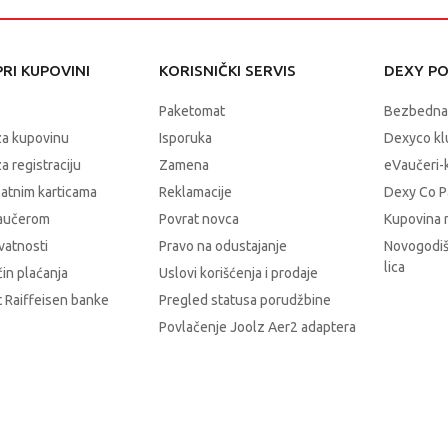
RI KUPOVINI
KORISNIČKI SERVIS
DEXY P
Paketomat
Bezbedna
za kupovinu
Isporuka
Dexyco klu
a registraciju
Zamena
eVaučeri-
latnim karticama
Reklamacije
Dexy Co P
vaučerom
Povrat novca
Kupovina 
ivatnosti
Pravo na odustajanje
Novogodiš
lica
čin plaćanja
Uslovi korišćenja i prodaje
 Raiffeisen banke
Pregled statusa porudžbine
Povlačenje Joolz Aer2 adaptera