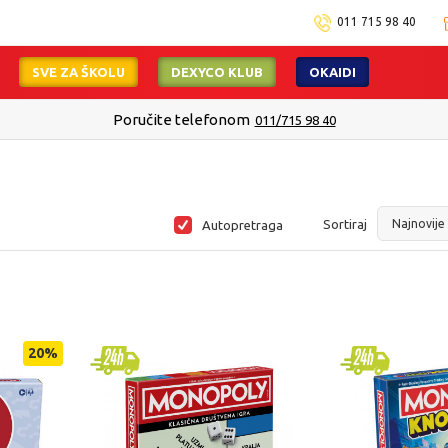
011 715 98 40
SVE ZA ŠKOLU
DEXYCO KLUB
OKAIDI
Poručite telefonom
011/715 98 40
Sortiraj
Autopretraga
20
%