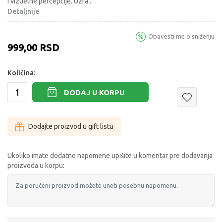
i vizuelne percepcije. Uzra
...
Detaljnije
Obavesti me o sniženju
999,00
RSD
Količina:
DODAJ U KORPU
Dodajte proizvod u gift listu
Ukoliko imate dodatne napomene upišite u komentar pre dodavanja
proizvoda u korpu: