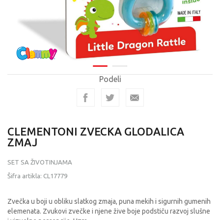
Podeli
CLEMENTONI ZVECKA GLODALICA
ZMAJ
SET SA ŽIVOTINJAMA
Šifra artikla:
CL17779
Zvečka u boji u obliku slatkog zmaja, puna mekih i sigurnih gumenih
elemenata. Zvukovi zvečke i njene žive boje podstiču razvoj slušne