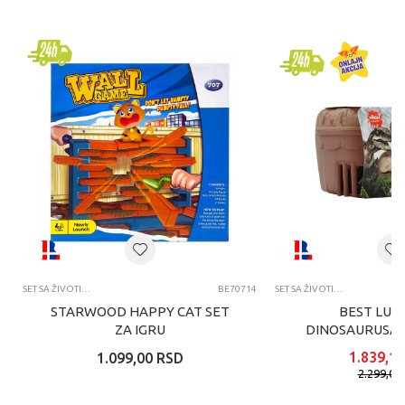
SET SA ŽIVOTINJAMA
BE70714
SET SA ŽIVOTINJAMA
STARWOOD HAPPY CAT SET
BEST LUC
ZA IGRU
DINOSAURUSA S
1.839,19
1.099,00
RSD
2.299,00