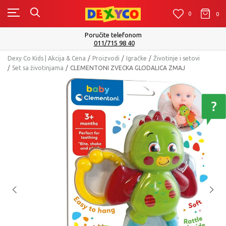
0
0
0
Poručite telefonom
011/715 98 40
Dexy Co Kids | Akcija & Cena
Proizvodi
Igračke
Životinje i setovi
Set sa životinjama
CLEMENTONI ZVECKA GLODALICA ZMAJ