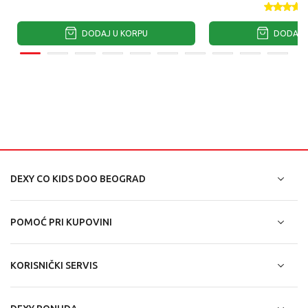
DODAJ U KORPU
DODAJ U
DEXY CO KIDS DOO BEOGRAD
POMOĆ PRI KUPOVINI
KORISNIČKI SERVIS