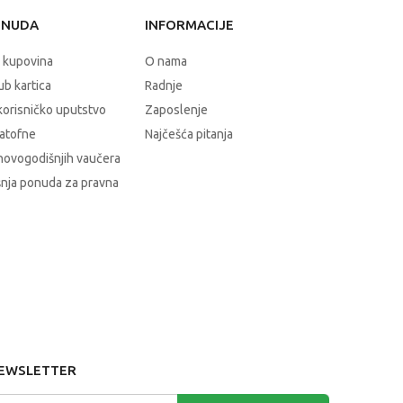
ONUDA
INFORMACIJE
 kupovina
O nama
b kartica
Radnje
korisničko uputstvo
Zaposlenje
atofne
Najčešća pitanja
novogodišnjih vaučera
nja ponuda za pravna
EWSLETTER