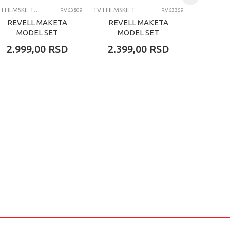
TV I FILMSKE TEME
TV I FILMSKE TEME
RV63809
RV63359
REVELL MAKETA
REVELL MAKETA
REVE
MODEL SET
MODEL SET
GIFT 
BOEING 737-800
JAGDPANZER IV
FIGH
2.999,00
RSD
2.399,00
RSD
5.99
L70
F
7.4