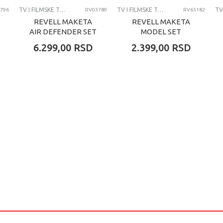
TV I FILMSKE TEME
TV I FILMSKE TEME
796
RV03789
RV65182
REVELL MAKETA
REVELL MAKETA
AIR DEFENDER SET
MODEL SET
AIRBUS A400M AND
BATTLESHIP HMS
6.299,00
RSD
2.399,00
RSD
TORNADO
DUKE OF YORK