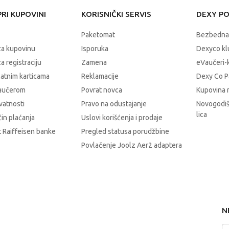
RI KUPOVINI
KORISNIČKI SERVIS
DEXY P
Paketomat
Bezbedna
za kupovinu
Isporuka
Dexyco klu
a registraciju
Zamena
eVaučeri-
latnim karticama
Reklamacije
Dexy Co P
vaučerom
Povrat novca
Kupovina 
ivatnosti
Pravo na odustajanje
Novogodiš
lica
čin plaćanja
Uslovi korišćenja i prodaje
 Raiffeisen banke
Pregled statusa porudžbine
Povlačenje Joolz Aer2 adaptera
N