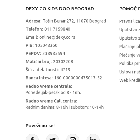
DEXY CO KIDS DOO BEOGRAD
POMOĆ P
Adresa:
Tošin Bunar 272, 11070 Beograd
Pravna lica
Telefon:
011 7159840
Uputstvo 
Email:
online@dexy.co.rs
Uputstvo z
PIB:
105048360
Plaćanje p
PEPDV:
338985594
Plaćanje 
Matični broj:
20302208
Politika pr
Šifra delatnosti:
4719
Uslovi i na
Banca Intesa:
160-0000000475017-52
Web kredit
Radno vreme centrale:
Ponedeljak-petak od 8 - 16h.
Radno vreme Call centra:
Radnim danima: 8-16h i subotom: 10-14h
Povežimo se!