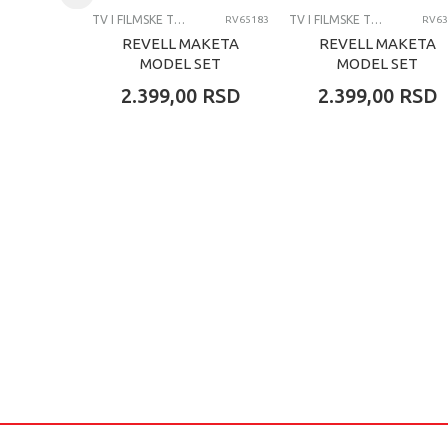
TV I FILMSKE TEME
TV I FILMSKE TEME
RV65183
RV63
REVELL MAKETA
REVELL MAKETA
MODEL SET
MODEL SET
BATTLESHIP USS
EUROFIGHTER
2.399,00
RSD
2.399,00
RSD
NEW JERSEY
TYPHOON - RAF