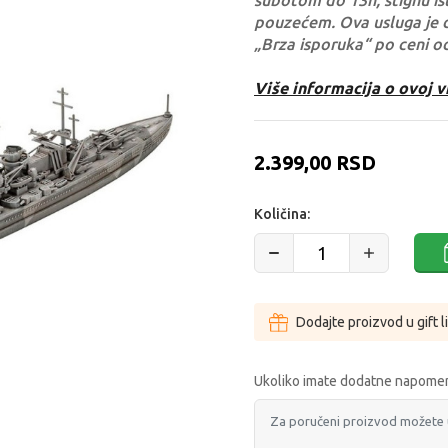
subotom do 13h, stignu ist
pouzećem. Ova usluga je 
„Brza isporuka“ po ceni o
Više informacija o ovoj v
2.399,00
RSD
Količina:
Dodajte proizvod u gift l
Ukoliko imate dodatne napomen