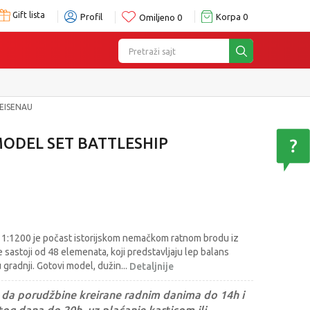
Gift lista
Profil
Korpa
0
Omiljeno
0
Pretraži sajt
EISENAU
ODEL SET BATTLESHIP
 1:1200 je počast istorijskom nemačkom ratnom brodu iz
sastoji od 48 elemenata, koji predstavljaju lep balans
 gradnji. Gotovi model, dužin
...
Detaljnije
da porudžbine kreirane radnim danima do 14h i