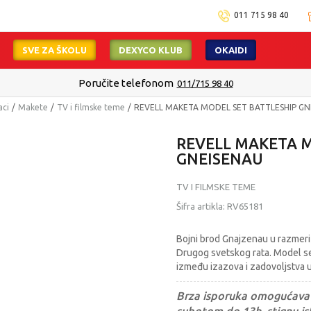
011 715 98 40
SVE ZA ŠKOLU
DEXYCO KLUB
OKAIDI
Poručite telefonom
011/715 98 40
aci
Makete
TV i filmske teme
REVELL MAKETA MODEL SET BATTLESHIP GN
REVELL MAKETA M
GNEISENAU
TV I FILMSKE TEME
Šifra artikla:
RV65181
Bojni brod Gnajzenau u razmeri
Drugog svetskog rata. Model se 
između izazova i zadovoljstva u
Brza isporuka omogućava 