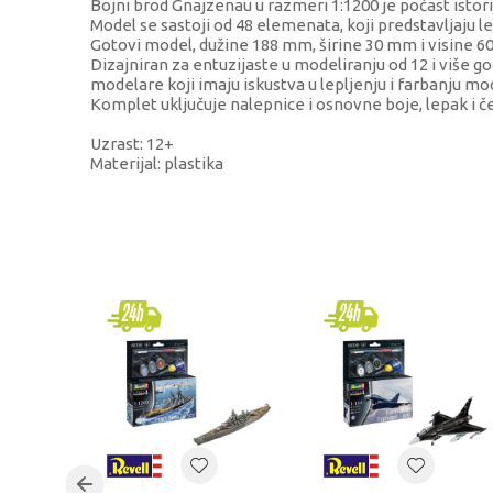
Bojni brod Gnajzenau u razmeri 1:1200 je počast ist
Model se sastoji od 48 elemenata, koji predstavljaju l
Gotovi model, dužine 188 mm, širine 30 mm i visine 
Dizajniran za entuzijaste u modeliranju od 12 i više g
modelare koji imaju iskustva u lepljenju i farbanju mo
Komplet uključuje nalepnice i osnovne boje, lepak i 
Uzrast: 12+
Materijal: plastika
KARAKTERISTIKA
Kategorija
Brend
Pol
Uzrast
Kategorija