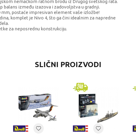
orijskom nemačkom ratnom brodu iz Drugog svetskog rata.
ep balans između izazova i zadovoljstva u gradnji.
60 mm, postaće impresivan element vaše izložbe!
odina, komplet je Nivo 4, što ga čini idealnim za napredne
dela.
četke za neposrednu konstrukciju.
VREDNOST
SLIČNI PROIZVODI
TV i filmske teme
Revell
dečaci
8+ godina
TV/FILMSKE TEME