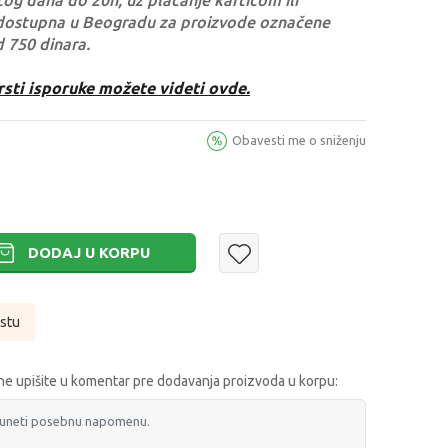
og dana do 20h, uz plaćanje karticom ili
dostupna u Beogradu za proizvode označene
d 750 dinara.
rsti isporuke možete videti ovde.
Obavesti me o sniženju
DODAJ U KORPU
istu
e upišite u komentar pre dodavanja proizvoda u korpu: