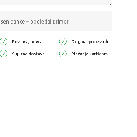
isen banke – pogledaj primer
Povraćaj novca
Original proizvodi
Sigurna dostava
Plaćanje karticom