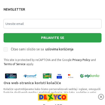
NEWSLETTER
PRIJAVITE SE
Čitao sam i složio se sa
uslovima korišćenja
This site is protected by reCAPTCHA and the Google
Privacy Policy
and
Terms of Service
apply.
Ova web-stranica koristi kolačiće
Kolačiće upotrebljavamo kako bismo personalizovali sadržaj i oglase, omogućili
funkcije društvenih medija i analizirali saobraćaj. Isto tako, podatke o vašoj
upotrebi naše web-lokacije delimo s partnerima za društvene medije,
oglašavanje i analizu, a oni ih mogu kombinovati s drugim podacima koje ste im
T RACERS S - PLAYSET 1X6 FIRE LAUNCHER
pružili ili koje su prikupili dok ste upotrebljavali njihove usluge. Nastavkom
Proizvode na sajtu nastojimo da opišemo što je preciznije moguće, ali ne