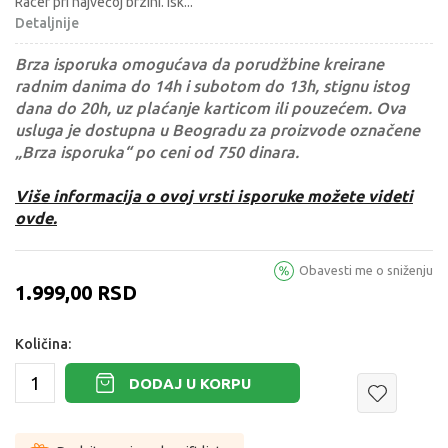
Racer pri najvećoj brzini. Isk
...
Detaljnije
Brza isporuka omogućava da porudžbine kreirane
radnim danima do 14h i subotom do 13h, stignu istog
dana do 20h, uz plaćanje karticom ili pouzećem. Ova
usluga je dostupna u Beogradu za proizvode označene
„Brza isporuka“ po ceni od 750 dinara.
Više informacija o ovoj vrsti isporuke možete videti
ovde.
Obavesti me o sniženju
1.999,00
RSD
Količina:
DODAJ U KORPU