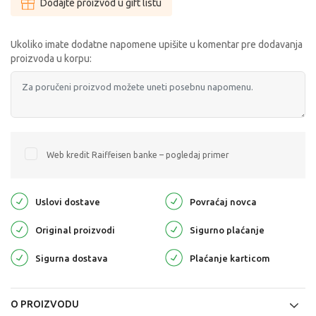
Dodajte proizvod u gift listu
Ukoliko imate dodatne napomene upišite u komentar pre dodavanja
proizvoda u korpu:
Web kredit Raiffeisen banke – pogledaj primer
Uslovi dostave
Povraćaj novca
Original proizvodi
Sigurno plaćanje
Sigurna dostava
Plaćanje karticom
O PROIZVODU