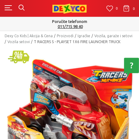
0
0
0
Isporuku možete očekivati u roku od 2 do 4 radna dana!
Pogledaj više
Dexy Co Kids | Akcija & Cena
Proizvodi
Igračke
Vozila, garaže i setovi
Vozila setovi
T RACERS S - PLAYSET 1X6 FIRE LAUNCHER TRUCK