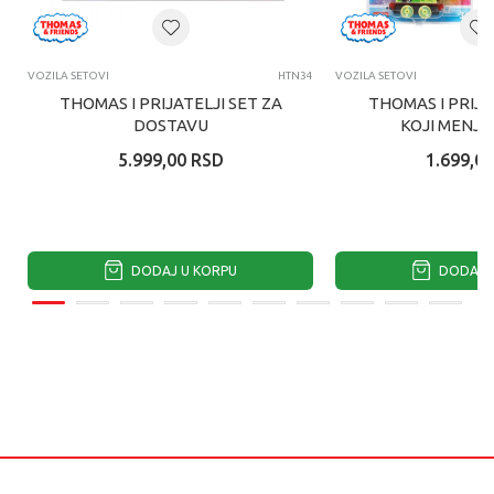
VOZILA SETOVI
HTN34
VOZILA SETOVI
THOMAS I PRIJATELJI SET ZA
THOMAS I PRIJA
DOSTAVU
KOJI MENJA
ASORTI
5.999,00
RSD
1.699,00
DODAJ U KORPU
DODAJ U