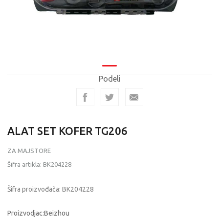
Podeli
ALAT SET KOFER TG206
ZA MAJSTORE
Šifra artikla:
BK204228
Šifra proizvođača:
BK204228
Proizvodjac:Beizhou