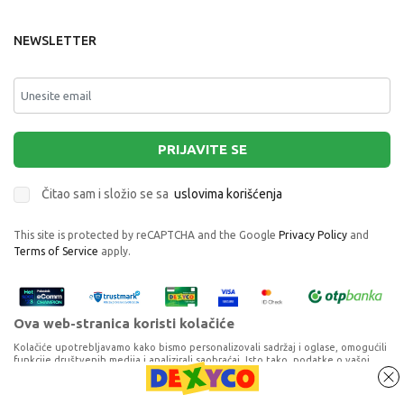
NEWSLETTER
PRIJAVITE SE
Čitao sam i složio se sa
uslovima korišćenja
This site is protected by reCAPTCHA and the Google
Privacy Policy
and
Terms of Service
apply.
Ova web-stranica koristi kolačiće
Kolačiće upotrebljavamo kako bismo personalizovali sadržaj i oglase, omogućili
funkcije društvenih medija i analizirali saobraćaj. Isto tako, podatke o vašoj
upotrebi naše web-lokacije delimo s partnerima za društvene medije,
oglašavanje i analizu, a oni ih mogu kombinovati s drugim podacima koje ste im
pružili ili koje su prikupili dok ste upotrebljavali njihove usluge. Nastavkom
Proizvode na sajtu nastojimo da opišemo što je preciznije moguće, ali ne