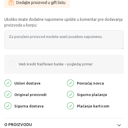
Dodajte proizvod u gift listu
Ukoliko imate dodatne napomene upišite u komentar pre dodavanja
proizvoda u korpu:
Web kredit Raiffeisen banke – pogledaj primer
Uslovi dostave
Povraćaj novca
Original proizvodi
Sigurno plaćanje
Sigurna dostava
Plaćanje karticom
O PROIZVODU