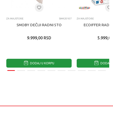
ZA MAJSTORE
SM420107
ZA MAJSTORE
SMOBY DEČIJI RADNI STO
ECOIFFER RADIO
9.999,00
RSD
5.999,00
DODAJ U KORPU
DODAJ U