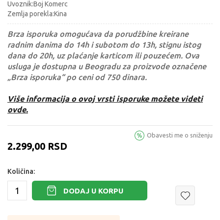
Uvoznik:Boj Komerc
Zemlja porekla:Kina
Brza isporuka omogućava da porudžbine kreirane
radnim danima do 14h i subotom do 13h, stignu istog
dana do 20h, uz plaćanje karticom ili pouzećem. Ova
usluga je dostupna u Beogradu za proizvode označene
„Brza isporuka“ po ceni od 750 dinara.
Više informacija o ovoj vrsti isporuke možete videti
ovde.
Obavesti me o sniženju
2.299,00
RSD
Količina:
DODAJ U KORPU