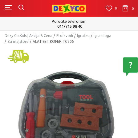
0
0
0
m
Isporuku možete očekivati u roku od 
Pogledaj više
Dexy Co Kids | Akcija & Cena
Proizvodi
Igračke
Igra uloga
Za majstore
ALAT SET KOFER TG206