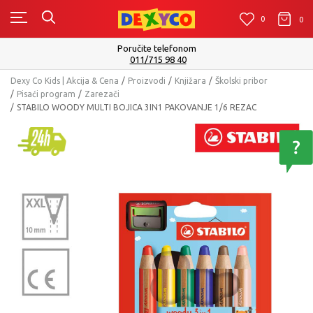
0
0
0
Isporuku možete očekivati u roku od 2 do 4 radna dana!
Pogledaj više
Dexy Co Kids | Akcija & Cena
Proizvodi
Knjižara
Školski pribor
Pisaći program
Zarezači
STABILO WOODY MULTI BOJICA 3IN1 PAKOVANJE 1/6 REZAC