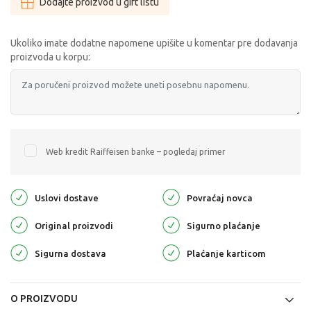
Dodajte proizvod u gift listu
Ukoliko imate dodatne napomene upišite u komentar pre dodavanja
proizvoda u korpu:
Web kredit Raiffeisen banke – pogledaj primer
Uslovi dostave
Povraćaj novca
Original proizvodi
Sigurno plaćanje
Sigurna dostava
Plaćanje karticom
O PROIZVODU