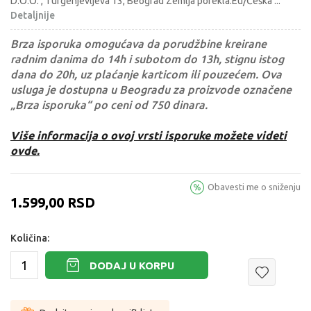
D.O.O. , Turgenjevljeva 13, Beograd Zemlja porekla:Eu/Češka
...
Detaljnije
Brza isporuka omogućava da porudžbine kreirane
radnim danima do 14h i subotom do 13h, stignu istog
dana do 20h, uz plaćanje karticom ili pouzećem. Ova
usluga je dostupna u Beogradu za proizvode označene
„Brza isporuka“ po ceni od 750 dinara.
Više informacija o ovoj vrsti isporuke možete videti
ovde.
Obavesti me o sniženju
1.599,00
RSD
Količina:
DODAJ U KORPU