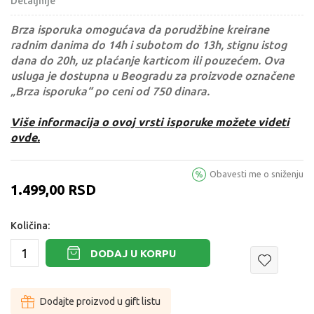
Detaljnije
Brza isporuka omogućava da porudžbine kreirane
radnim danima do 14h i subotom do 13h, stignu istog
dana do 20h, uz plaćanje karticom ili pouzećem. Ova
usluga je dostupna u Beogradu za proizvode označene
„Brza isporuka“ po ceni od 750 dinara.
Više informacija o ovoj vrsti isporuke možete videti
ovde.
Obavesti me o sniženju
1.499,00
RSD
Količina:
DODAJ U KORPU
Dodajte proizvod u gift listu