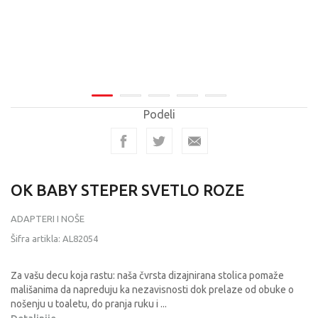
Podeli
OK BABY STEPER SVETLO ROZE
ADAPTERI I NOŠE
Šifra artikla:
AL82054
Za vašu decu koja rastu: naša čvrsta dizajnirana stolica pomaže
mališanima da napreduju ka nezavisnosti dok prelaze od obuke o
nošenju u toaletu, do pranja ruku i
...