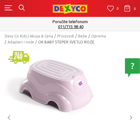
0
0
0
Poručite telefonom
011/715 98 40
Dexy Co Kids | Akcija & Cena
Proizvodi
Bebe
Oprema
Adapteri i noše
OK BABY STEPER SVETLO ROZE