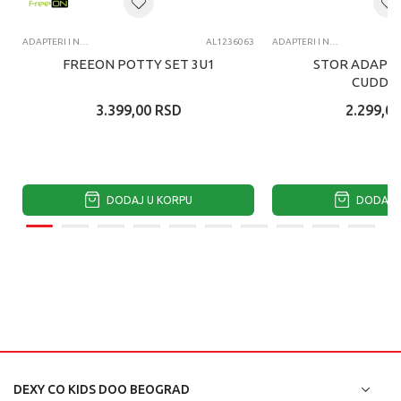
ADAPTERI I NOŠE
AL1236063
ADAPTERI I NOŠE
FREEON POTTY SET 3U1
STOR ADAPTE
CUDDLE
3.399,00
RSD
2.299,00
DODAJ U KORPU
DODAJ U
DEXY CO KIDS DOO BEOGRAD