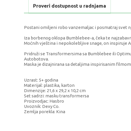
Proveri dostupnost u radnjama
Postani omiljeni robo vanzemaljac i posmatraj svet 
Iza borbenog oklopa Bumblebee-a, čeka te najzabavn
Moćnih vještina i nepokolebljive snage, on inspiruje
Pridruži se Transformersima sa Bumblebee ili Optimu
Autobotova.
Maska je dizajnirana sa detaljima inspirisanim filmo
Uzrast: 5+ godina
Materijal: plastika, karton
Dimenzije: 21,6 x 29,2 x 10,2 cm
Set sadrzi: masku transformersa
Proizvodjac: Hasbro
Uvoznik: Dexy Co.
Zemlja porekla: Kina
KARAKTERISTIKA