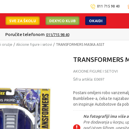
011 715 98 40
SVE ZA ŠKOLU
DEXYCO KLUB
OKAIDI
Isporuku možete očekivati u roku od 2 do 4 radna dana!
Pogledaj viš
 i oružje
Akcione figure i setovi
TRANSFORMERS MASKA ASST
TRANSFORMERS M
AKCIONE FIGURE I SETOVI
Šifra artikla:
E0697
Postani omiljeni robo vanzemal
Bumblebee-a, čeka te najzabavni
on inspiruje Autobotove da pob
Na fotografiji ima više a
Pre dodavanja u korpu, upi
pod istom šifrom, unesit