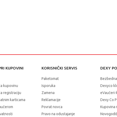
RI KUPOVINI
KORISNIČKI SERVIS
DEXY P
Paketomat
Bezbedna
za kupovinu
Isporuka
Dexyco klu
a registraciju
Zamena
eVaučeri-
latnim karticama
Reklamacije
Dexy Co P
vaučerom
Povrat novca
Kupovina 
ivatnosti
Pravo na odustajanje
Novogodiš