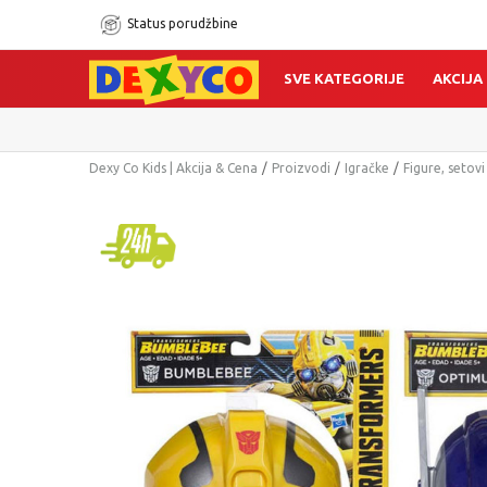
Status porudžbine
SVE KATEGORIJE
AKCIJA
Dexy Co Kids | Akcija & Cena
Proizvodi
Igračke
Figure, setovi