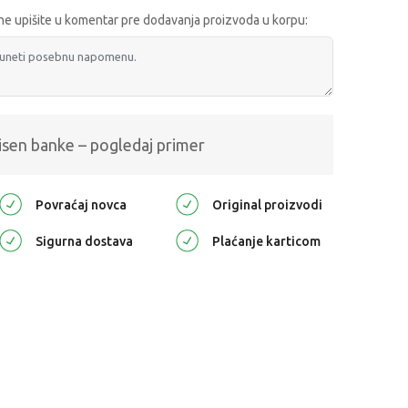
e upišite u komentar pre dodavanja proizvoda u korpu:
isen banke – pogledaj primer
Povraćaj novca
Original proizvodi
Sigurna dostava
Plaćanje karticom