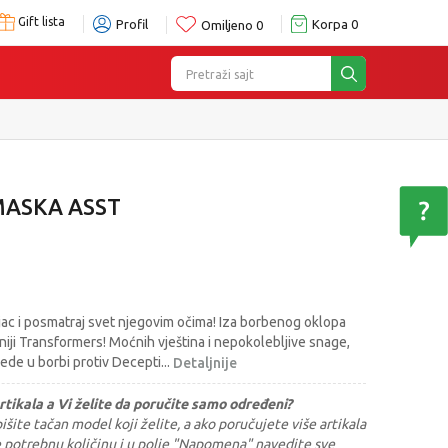
Gift lista
Profil
Korpa
0
Omiljeno
0
Pretraži sajt
e
ASKA ASST
jac i posmatraj svet njegovim očima! Iza borbenog oklopa
ji Transformers! Moćnih vještina i nepokolebljive snage,
ede u borbi protiv Decepti
...
Detaljnije
rtikala a Vi želite da poručite samo određeni?
šite tačan model koji želite, a ako poručujete više artikala
e potrebnu količinu i u polje "Napomena" navedite sve