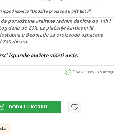
ispod ikonice “Dodajte proizvod u gift listu”.
da porudžbine kreirane radnim danima do 14h i
og dana do 20h, uz plaćanje karticom ili
dostupna u Beogradu za proizvode označene
d 750 dinara.
rsti isporuke možete videti ovde.
Obavesti me o sniženju
DODAJ U KORPU
istu