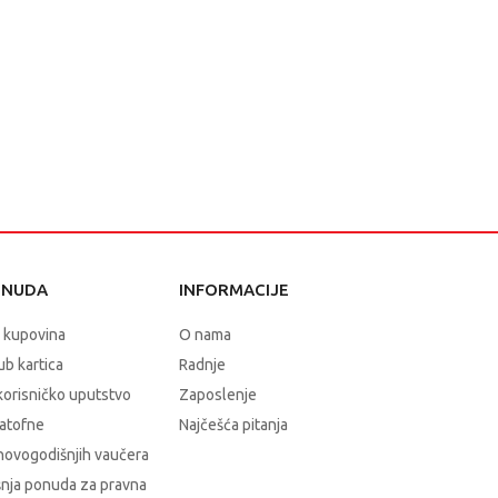
ONUDA
INFORMACIJE
 kupovina
O nama
b kartica
Radnje
korisničko uputstvo
Zaposlenje
atofne
Najčešća pitanja
novogodišnjih vaučera
nja ponuda za pravna