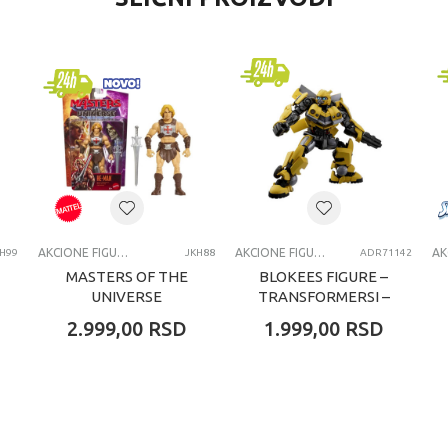
Akcione figure i setovi
Transformers
dečaci
4-6 godina
AKCIONE FIGURE
AKCIONE FIGURE I SETOVI
AKCIONE FIGURE I SETOVI
H99
JKH88
ADR71142
MASTERS OF THE
BLOKEES FIGURE –
UNIVERSE
TRANSFORMERSI –
OSNOVNE FIGURE
CLASSIC
2.999,00
RSD
1.999,00
RSD
ASORTIMAN
BUMBLEBEE