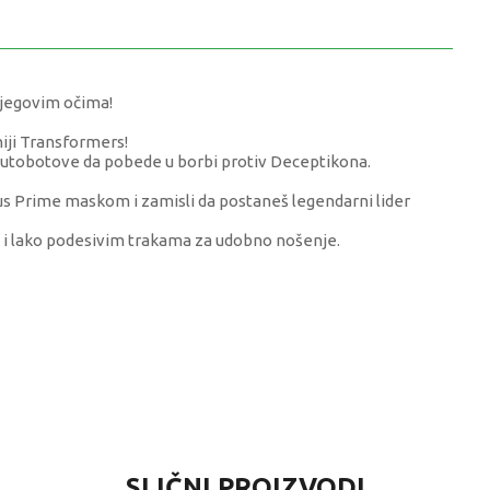
njegovim očima!
iji Transformers!
 Autobotove da pobede u borbi protiv Deceptikona.
s Prime maskom i zamisli da postaneš legendarni lider
m i lako podesivim trakama za udobno nošenje.
VREDNOST
SLIČNI PROIZVODI