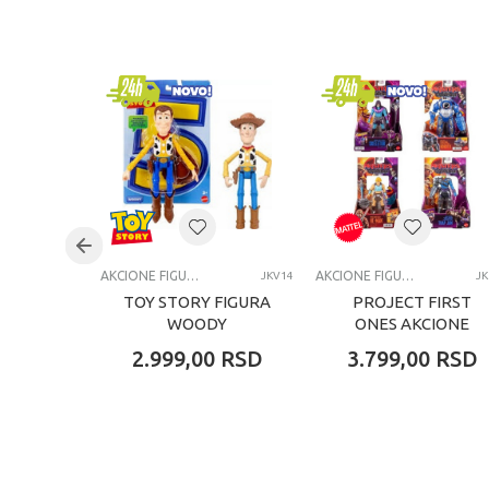
Kategorija
Brend
Pol
Uzrast
Kategorija
AKCIONE FIGURE I SETOVI
AKCIONE FIGURE I SETOVI
JKV14
JK
TOY STORY FIGURA
PROJECT FIRST
WOODY
ONES AKCIONE
FIGURE
2.999,00
RSD
3.799,00
RSD
ASORTIMAN