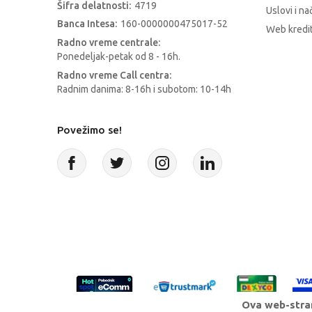
Šifra delatnosti:
4719
Uslovi i na
Banca Intesa:
160-0000000475017-52
Web kredit
Radno vreme centrale:
Ponedeljak-petak od 8 - 16h.
Radno vreme Call centra:
Radnim danima: 8-16h i subotom: 10-14h
Povežimo se!
Ova web-stran