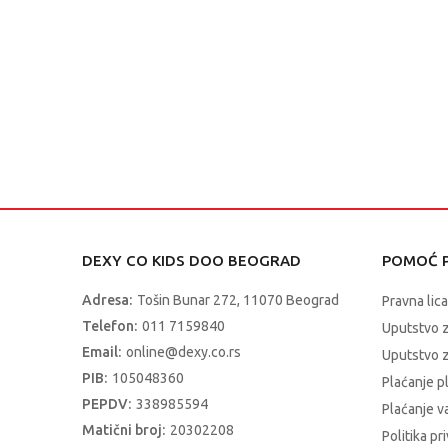
DEXY CO KIDS DOO BEOGRAD
POMOĆ P
Adresa:
Tošin Bunar 272, 11070 Beograd
Pravna lica
Telefon:
011 7159840
Uputstvo 
Email:
online@dexy.co.rs
Uputstvo z
PIB:
105048360
Plaćanje p
PEPDV:
338985594
Plaćanje 
Matični broj:
20302208
Politika pr