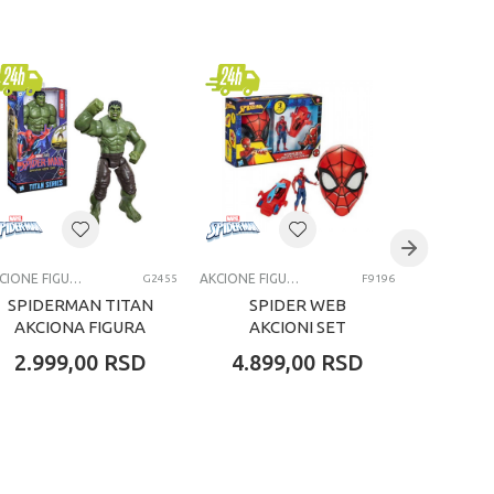
AKCIONE FIGURE I SETOVI
AKCIONE FIGURE I SETOVI
G2455
F9196
SPIDERMAN TITAN
SPIDER WEB
ŠTRUM
AKCIONA FIGURA
AKCIONI SET
IZNEN
HULK
SERI
2.999,00
RSD
4.899,00
RSD
1.34