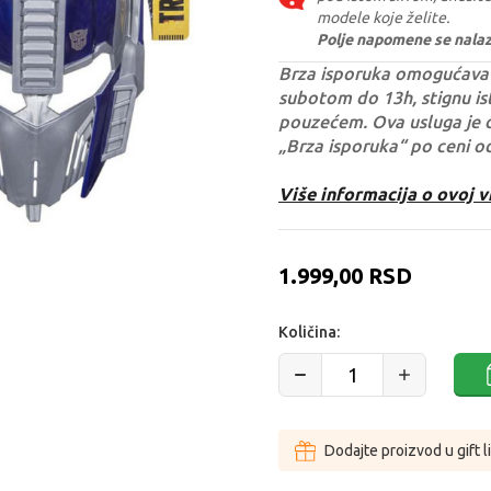
modele koje želite.
Polje napomene se nalazi 
Brza isporuka omogućava 
subotom do 13h, stignu ist
pouzećem. Ova usluga je 
„Brza isporuka“ po ceni o
Više informacija o ovoj v
1.999,00
RSD
Količina:
Dodajte proizvod u gift l