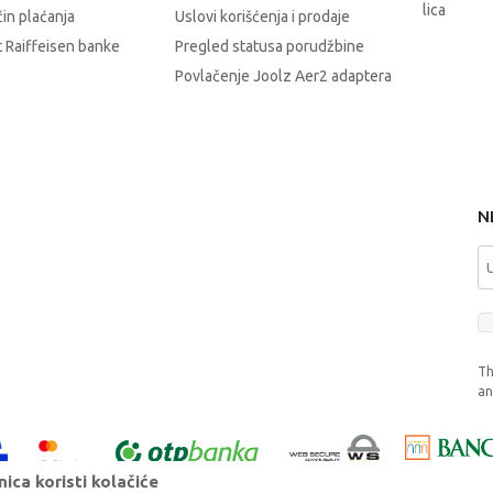
lica
čin plaćanja
Uslovi korišćenja i prodaje
 Raiffeisen banke
Pregled statusa porudžbine
Povlačenje Joolz Aer2 adaptera
N
Th
a
ica koristi kolačiće