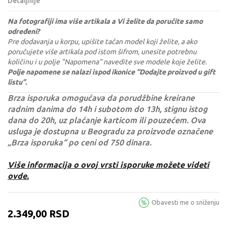
Detaljnije
Na fotografiji ima više artikala a Vi želite da poručite samo
određeni?
Pre dodavanja u korpu, upišite tačan model koji želite, a ako
poručujete više artikala pod istom šifrom, unesite potrebnu
količinu i u polje "Napomena" navedite sve modele koje želite.
Polje napomene se nalazi ispod ikonice “Dodajte proizvod u gift
listu”.
Brza isporuka omogućava da porudžbine kreirane
radnim danima do 14h i subotom do 13h, stignu istog
dana do 20h, uz plaćanje karticom ili pouzećem. Ova
usluga je dostupna u Beogradu za proizvode označene
„Brza isporuka“ po ceni od 750 dinara.
Više informacija o ovoj vrsti isporuke možete videti
ovde.
Obavesti me o sniženju
2.349,00
RSD