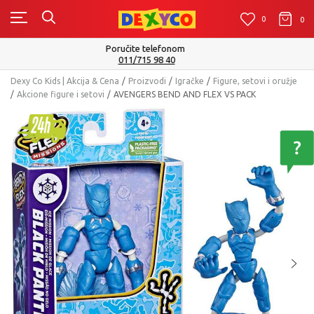
0
0
0
Isporuku možete očekivati u roku od 2 do 4 radna dana!
Pogledaj više
Dexy Co Kids | Akcija & Cena
Proizvodi
Igračke
Figure, setovi i oružje
Akcione figure i setovi
AVENGERS BEND AND FLEX VS PACK