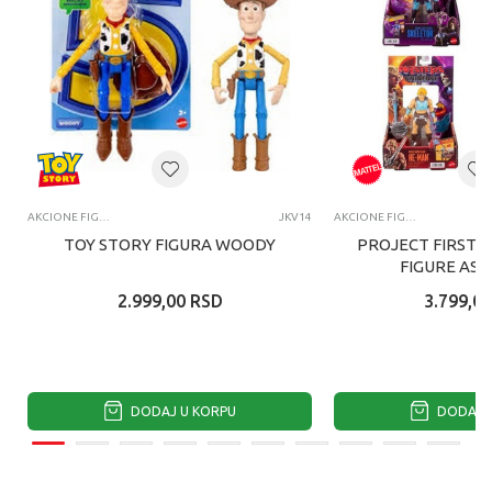
AKCIONE FIGURE I SETOVI
JKV14
AKCIONE FIGURE I SETOVI
TOY STORY FIGURA WOODY
PROJECT FIRST 
FIGURE AS
2.999,00
RSD
3.799,00
DODAJ U KORPU
DODAJ U