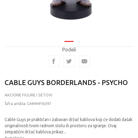
Podeli
CABLE GUYS BORDERLANDS - PSYCHO
AKCIONE FIGURE I SETOVI
Šifra artikla:
GMMHFI6397
Cable Guys je praktičan i zabavan držač kablova koji će dodati dašak
originalnosti tvom radnom stolu ili prostoru za igranje. Ovaj
simpatični držač kablova prikaz
...