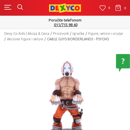
0
0
0
Poručite telefonom
011/715 98 40
Dexy Co Kids | Akcija & Cena
Proizvodi
Igračke
Figure, setovi i oružje
Akcione figure i setovi
CABLE GUYS BORDERLANDS - PSYCHO