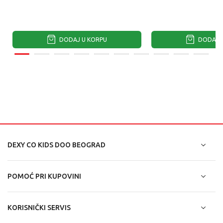
DODAJ U KORPU
DODAJ U
DEXY CO KIDS DOO BEOGRAD
POMOĆ PRI KUPOVINI
KORISNIČKI SERVIS